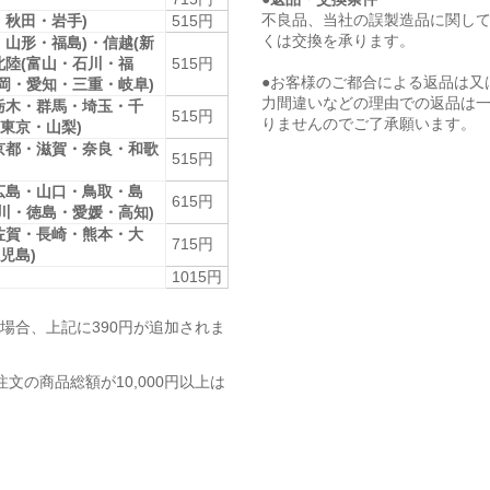
不良品、当社の誤製造品に関し
・秋田・岩手)
515円
くは交換を承ります。
・山形・福島)・信越(新
北陸(富山・石川・福
515円
●お客様のご都合による返品は又
静岡・愛知・三重・岐阜)
力間違いなどの理由での返品は
栃木・群馬・埼玉・千
515円
りませんのでご了承願います。
東京・山梨)
京都・滋賀・奈良・和歌
515円
広島・山口・鳥取・島
615円
香川・徳島・愛媛・高知)
佐賀・長崎・熊本・大
715円
児島)
1015円
場合、上記に390円が追加されま
注文の商品総額が10,000円以上は