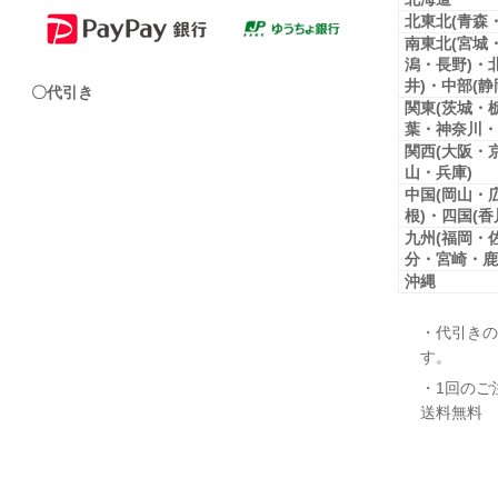
北東北(青森
南東北(宮城
潟・長野)・
井)・中部(
〇代引き
関東(茨城・
葉・神奈川・
関西(大阪・
山・兵庫)
中国(岡山・
根)・四国(
九州(福岡・
分・宮崎・鹿
沖縄
・代引きの
す。
・1回のご
送料無料