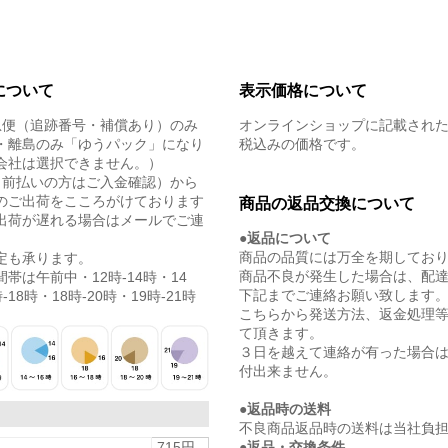
について
表示価格について
急便（追跡番号・補償あり）のみ
オンラインショップに記載され
・離島のみ「ゆうパック」になり
税込みの価格です。
会社は選択できません。）
（前払いの方はご入金確認）から
のご出荷をこころがけております
商品の返品交換について
出荷が遅れる場合はメールでご連
●返品について
商品の品質には万全を期してお
定も承ります。
商品不良が発生した場合は、配
帯は午前中・12時-14時・14
下記までご連絡お願い致します
-18時・18時-20時・19時-21時
こちらから発送方法、返金処理
て頂きます。
３日を越えて連絡が有った場合
付出来ません。
●返品時の送料
不良商品返品時の送料は当社負
●返品・交換条件
715円