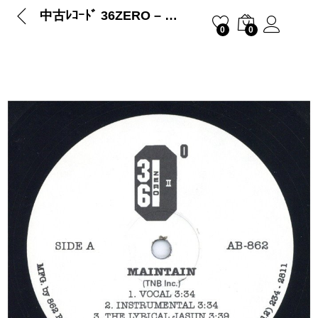
中古ﾚｺｰﾄﾞ 36ZERO – MAINTAIN / THE LYRICAL JASUN / IROCS
0
0