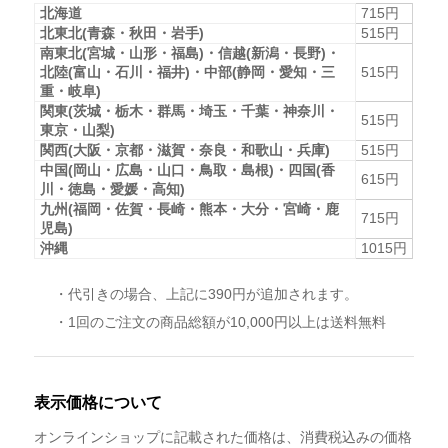
北海道
715円
北東北(青森・秋田・岩手)
515円
南東北(宮城・山形・福島)・信越(新潟・長野)・
北陸(富山・石川・福井)・中部(静岡・愛知・三
515円
重・岐阜)
関東(茨城・栃木・群馬・埼玉・千葉・神奈川・
515円
東京・山梨)
関西(大阪・京都・滋賀・奈良・和歌山・兵庫)
515円
中国(岡山・広島・山口・鳥取・島根)・四国(香
615円
川・徳島・愛媛・高知)
九州(福岡・佐賀・長崎・熊本・大分・宮崎・鹿
715円
児島)
沖縄
1015円
・代引きの場合、上記に390円が追加されます。
・1回のご注文の商品総額が10,000円以上は送料無料
表示価格について
オンラインショップに記載された価格は、消費税込みの価格