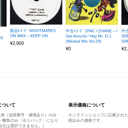
新品ﾚｺｰﾄﾞ NIGHTMARES
中古ﾚｺｰﾄﾞ 2PAC / ZHANE – I
中古
ON WAX – KEEP ON
Get Around / Hey Mr. D.J.
SPE
BS
(Wicked Mix Vol.29)
SAM
¥
2,900
¥
0
¥
2
について
表示価格について
急便（追跡番号・補償あり）のみ
オンラインショップに記載され
・離島のみ「ゆうパック」になり
税込みの価格です。
会社は選択できません。）