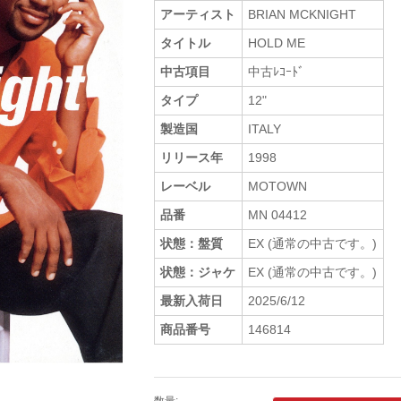
アーティスト
BRIAN MCKNIGHT
タイトル
HOLD ME
中古項目
中古ﾚｺｰﾄﾞ
タイプ
12"
製造国
ITALY
リリース年
1998
レーベル
MOTOWN
品番
MN 04412
状態：盤質
EX (通常の中古です。)
状態：ジャケ
EX (通常の中古です。)
最新入荷日
2025/6/12
商品番号
146814
数量: