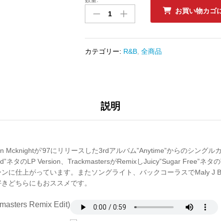
中
お買い物カゴ
古
ﾚ
ｺ
ｰ
カテゴリー:
R&B
,
全商品
ﾄﾞ
BRIAN
MCKNIGHT
-
HOLD
説明
ME
数
量
n Mcknightが’97にリリースした3rdアルバム”Anytime”からのシン
nd”ネタのLP Version、TrackmastersがRemixしJuicy”Sugar Free”ネタのT
に仕上がっています。またソングライト、バックコーラスでMaly J Bl
好きどちらにもおススメです。
masters Remix Edit)