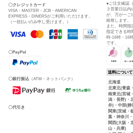
●ご注文確認
〇クレジットカード
３営業日以内
VISA・MASTER・JCB・AMERICAN
が、万が一ご
EXPRESS・DINERSがご利用いただけます。
絡致します。
（一括払いのみ申し受けます。）
また、時間指
指定できる時間
時-16時・16時
です。
〇PayPal
送料について
〇銀行振込
（ATM・ネットバンク）
北海道
北東北(青森
南東北(宮城
潟・長野)・
井)・中部(
〇代引き
関東(茨城・
葉・神奈川・
関西(大阪・
山・兵庫)