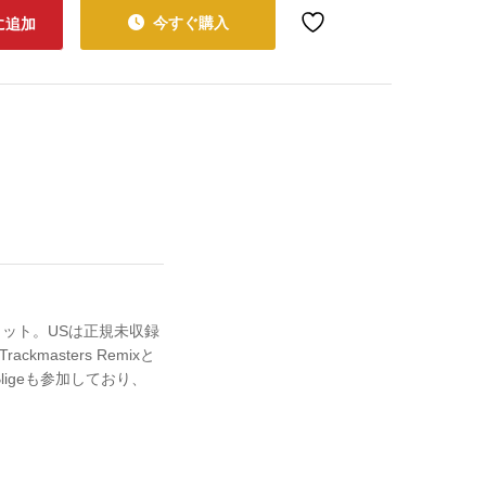
今すぐ購入
に追加
グルカット。USは正規未収録
rackmasters Remixと
igeも参加しており、