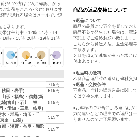
（前払いの方はご入金確認）から
のご出荷をこころがけております
商品の返品交換について
出荷が遅れる場合はメールでご連
●返品について
商品の品質には万全を期してお
定も承ります。
商品不良が発生した場合は、配
帯は午前中・12時-14時・14
下記までご連絡お願い致します
-18時・18時-20時・19時-21時
こちらから発送方法、返金処理
て頂きます。
３日を越えて連絡が有った場合
付出来ません。
●返品時の送料
不良商品返品時の送料は当社負
●返品・交換条件
715円
不良品、当社の誤製造品に関し
・秋田・岩手)
515円
くは交換を承ります。
・山形・福島)・信越(新
北陸(富山・石川・福
515円
●お客様のご都合による返品は又
静岡・愛知・三重・岐阜)
力間違いなどの理由での返品は
栃木・群馬・埼玉・千
515円
りませんのでご了承願います。
東京・山梨)
京都・滋賀・奈良・和歌
515円