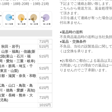
下記までご連絡お願い致します
-18時・18時-20時・19時-21時
こちらから発送方法、返金処理
て頂きます。
３日を越えて連絡が有った場合
付出来ません。
●返品時の送料
不良商品返品時の送料は当社負
●返品・交換条件
715円
不良品、当社の誤製造品に関し
・秋田・岩手)
515円
くは交換を承ります。
・山形・福島)・信越(新
北陸(富山・石川・福
515円
●お客様のご都合による返品は又
静岡・愛知・三重・岐阜)
力間違いなどの理由での返品は
栃木・群馬・埼玉・千
515円
りませんのでご了承願います。
東京・山梨)
京都・滋賀・奈良・和歌
515円
広島・山口・鳥取・島
615円
香川・徳島・愛媛・高知)
佐賀・長崎・熊本・大
715円
児島)
1015円