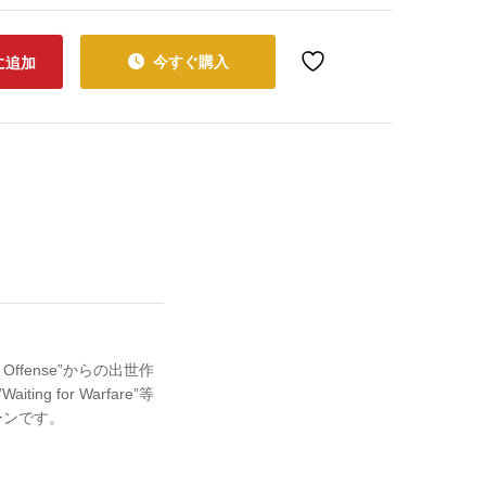
今すぐ購入
に追加
ffense”からの出世作
iting for Warfare”等
ーンです。