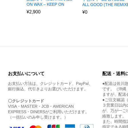
ON WAX – KEEP ON
ALL GOOD (THE REMIX
¥
2,900
¥
0
お支払いについて
配送・送料
お支払い方法は、クレジットカード、PayPal、
●配送は佐川
銀行振込、代引きよりお選びいただけます。
です。（沖縄
ますが、配送
●ご注文確認
〇クレジットカード
３営業日以内
VISA・MASTER・JCB・AMERICAN
が、万が一ご
EXPRESS・DINERSがご利用いただけます。
絡致します。
（一括払いのみ申し受けます。）
また、時間指
指定できる時間