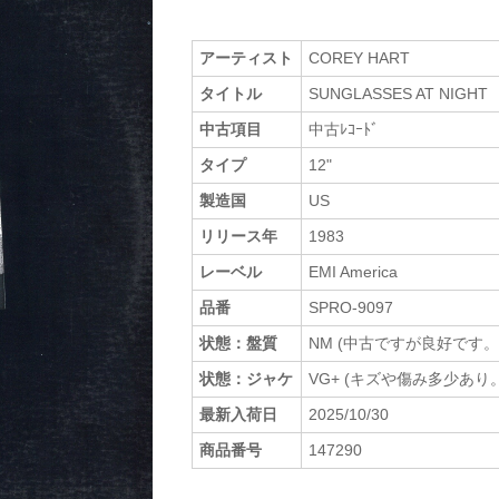
アーティスト
COREY HART
タイトル
SUNGLASSES AT NIGHT
中古項目
中古ﾚｺｰﾄﾞ
タイプ
12"
製造国
US
リリース年
1983
レーベル
EMI America
品番
SPRO-9097
状態：盤質
NM (中古ですが良好です。
状態：ジャケ
VG+ (キズや傷み多少あり。
最新入荷日
2025/10/30
商品番号
147290