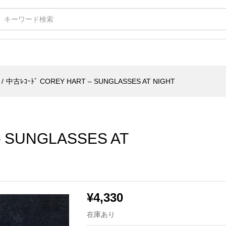
GLASSES AT NIGHT
/
中古ﾚｺｰﾄﾞ COREY HART – SUNGLASSES AT NIGHT
– SUNGLASSES AT
¥
4,330
在庫あり