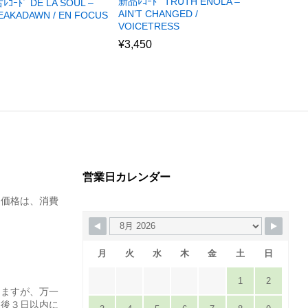
新品ﾚｺｰﾄﾞ TRUTH ENOLA –
ﾚｺｰﾄﾞ DE LA SOUL –
AIN’T CHANGED /
EAKADAWN / EN FOCUS
VOICETRESS
)
¥
3,450
営業日カレンダー
た価格は、消費
月
火
水
木
金
土
日
1
2
りますが、万一
達後３日以内に