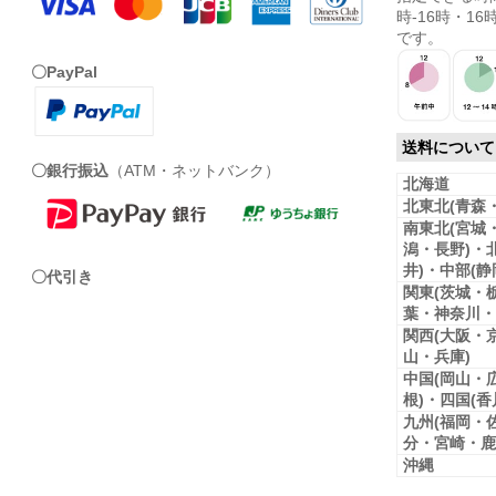
時-16時・16時
です。
〇PayPal
送料について
〇銀行振込
（ATM・ネットバンク）
北海道
北東北(青森
南東北(宮城
潟・長野)・
井)・中部(
〇代引き
関東(茨城・
葉・神奈川・
関西(大阪・
山・兵庫)
中国(岡山・
根)・四国(
九州(福岡・
分・宮崎・鹿
沖縄