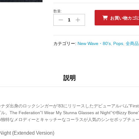
数量:
中
お買い物カゴ
古
ﾚ
ｺ
ｰ
カテゴリー:
New Wave・80's
,
Pops
,
全商品
ﾄﾞ
COREY
HART
-
SUNGLASSES
説明
AT
NIGHT
数
量
ダ出身のロックシンガーが’83にリリースしたデビューアルバム”First O
deration”I Wear My Stunna Glasses at Night”やBizzy Bone”Wa
の独特なメロディーとキャッチーなコーラスが人気のシンセポップチュ
Night (Extended Version)