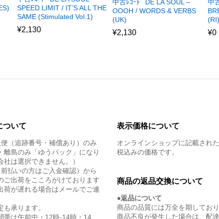
中古
中古ﾚｺｰﾄﾞ DE LA SOUL –
ES)
SPEED LIMIT / IT’S ALL THE
BR
OOOH / WORDS & VERBS
SAME (Stimulated Vol.1)
(RI
(UK)
¥
2,130
¥
0
¥
2,130
について
表示価格について
急便（追跡番号・補償あり）のみ
オンラインショップに記載され
・離島のみ「ゆうパック」になり
税込みの価格です。
会社は選択できません。）
（前払いの方はご入金確認）から
のご出荷をこころがけております
商品の返品交換について
出荷が遅れる場合はメールでご連
●返品について
商品の品質には万全を期してお
定も承ります。
商品不良が発生した場合は、配
帯は午前中・12時-14時・14