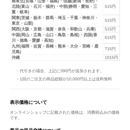
南東北(宮城・山形・福島)・信越(新潟・長野)・
北陸(富山・石川・福井)・中部(静岡・愛知・三
515円
重・岐阜)
関東(茨城・栃木・群馬・埼玉・千葉・神奈川・
515円
東京・山梨)
関西(大阪・京都・滋賀・奈良・和歌山・兵庫)
515円
中国(岡山・広島・山口・鳥取・島根)・四国(香
615円
川・徳島・愛媛・高知)
九州(福岡・佐賀・長崎・熊本・大分・宮崎・鹿
715円
児島)
沖縄
1015円
・代引きの場合、上記に390円が追加されます。
・1回のご注文の商品総額が10,000円以上は送料無料
表示価格について
オンラインショップに記載された価格は、消費税込みの価格
です。