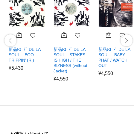
新品ﾚｺｰﾄﾞ DE LA
新品ﾚｺｰﾄﾞ DE LA
新品ﾚｺｰﾄﾞ DE LA
SOUL – EGO
SOUL – STAKES
SOUL – BABY
TRIPPIN’ (RI)
IS HIGH / THE
PHAT / WATCH
BIZNESS (without
OUT
¥
5,430
Jacket)
¥
4,550
¥
4,550