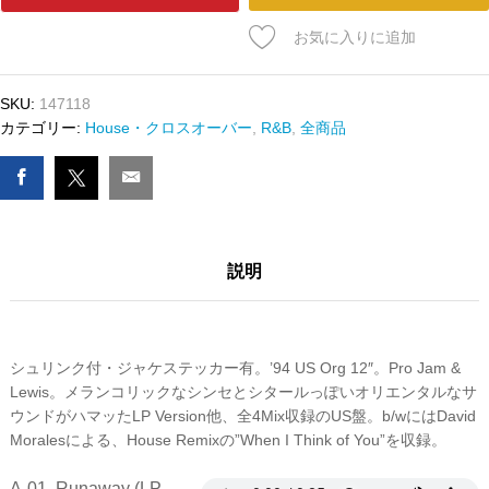
ﾄﾞ
JANET
お気に入りに追加
JACKSON
-
RUNAWAY
SKU:
147118
数
カテゴリー:
House・クロスオーバー
,
R&B
,
全商品
量
説明
シュリンク付・ジャケステッカー有。’94 US Org 12″。Pro Jam &
Lewis。メランコリックなシンセとシタールっぽいオリエンタルなサ
ウンドがハマッたLP Version他、全4Mix収録のUS盤。b/wにはDavid
Moralesによる、House Remixの”When I Think of You”を収録。
A-01. Runaway (LP