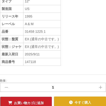
タイプ
12"
製造国
US
リリース年
1995
レーベル
A & M
品番
31458 1225 1
状態：盤質
EX (通常の中古です。)
状態：ジャケ
EX (通常の中古です。)
最新入荷日
2025/9/11
商品番号
147118
数量:
中
古
ﾚ
ｺ
ｰ
今すぐ購入
お買い物カゴに追加