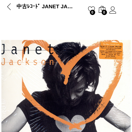
中古ﾚｺｰﾄﾞ JANET JACKSON – RUNAWAY
0
0