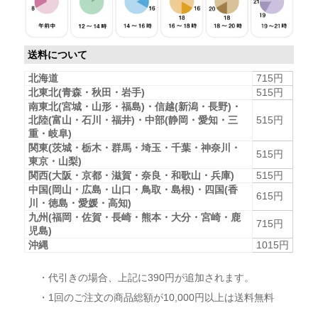
送料について
北海道
715円
北東北(青森・秋田・岩手)
515円
南東北(宮城・山形・福島)・信越(新潟・長野)・
北陸(富山・石川・福井)・中部(静岡・愛知・三
515円
重・岐阜)
関東(茨城・栃木・群馬・埼玉・千葉・神奈川・
515円
東京・山梨)
関西(大阪・京都・滋賀・奈良・和歌山・兵庫)
515円
中国(岡山・広島・山口・鳥取・島根)・四国(香
615円
川・徳島・愛媛・高知)
九州(福岡・佐賀・長崎・熊本・大分・宮崎・鹿
715円
児島)
沖縄
1015円
・代引きの場合、上記に390円が追加されます。
・1回のご注文の商品総額が10,000円以上は送料無料