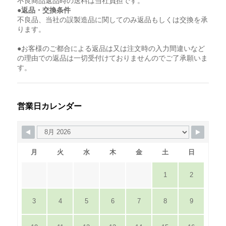
不良商品返品時の送料は当社負担です。
●返品・交換条件
不良品、当社の誤製造品に関してのみ返品もしくは交換を承
ります。
●お客様のご都合による返品は又は注文時の入力間違いなど
の理由での返品は一切受付けておりませんのでご了承願いま
す。
営業日カレンダー
月
火
水
木
金
土
日
1
2
3
4
5
6
7
8
9