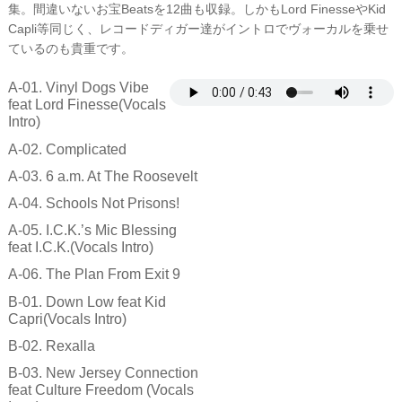
集。間違いないお宝Beatsを12曲も収録。しかもLord FinesseやKid
Capli等同じく、レコードディガー達がイントロでヴォーカルを乗せ
ているのも貴重です。
A-01. Vinyl Dogs Vibe
feat Lord Finesse(Vocals
Intro)
A-02. Complicated
A-03. 6 a.m. At The Roosevelt
A-04. Schools Not Prisons!
A-05. I.C.K.’s Mic Blessing
feat I.C.K.(Vocals Intro)
A-06. The Plan From Exit 9
B-01. Down Low feat Kid
Capri(Vocals Intro)
B-02. Rexalla
B-03. New Jersey Connection
feat Culture Freedom (Vocals