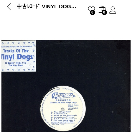
中古ﾚｺｰﾄﾞ VINYL DOGS – TRACKS OF THE VINYL DOGS
0
0