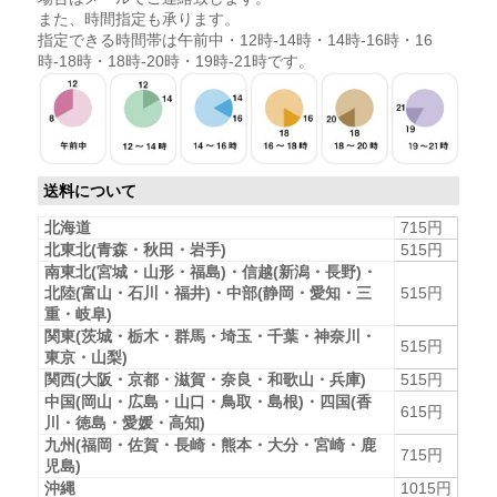
また、時間指定も承ります。
指定できる時間帯は午前中・12時-14時・14時-16時・16
時-18時・18時-20時・19時-21時です。
送料について
北海道
715円
北東北(青森・秋田・岩手)
515円
南東北(宮城・山形・福島)・信越(新潟・長野)・
北陸(富山・石川・福井)・中部(静岡・愛知・三
515円
重・岐阜)
関東(茨城・栃木・群馬・埼玉・千葉・神奈川・
515円
東京・山梨)
関西(大阪・京都・滋賀・奈良・和歌山・兵庫)
515円
中国(岡山・広島・山口・鳥取・島根)・四国(香
615円
川・徳島・愛媛・高知)
九州(福岡・佐賀・長崎・熊本・大分・宮崎・鹿
715円
児島)
沖縄
1015円