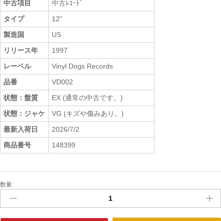
中古項目
中古ﾚｺｰﾄﾞ
タイプ
12"
製造国
US
リリース年
1997
レーベル
Vinyl Dogs Records
品番
VD002
状態：盤質
EX (通常の中古です。)
状態：ジャケ
VG (キズや傷みあり。)
最新入荷日
2026/7/2
商品番号
148399
数量:
中
古
ﾚ
ｺ