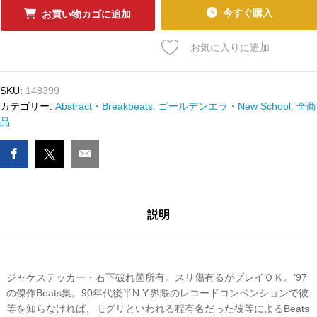
ｰ
今すぐ購入
お買い物カゴに追加
ﾄﾞ
VINYL
お気に入りに追加
DOGS
-
TRACKS
SKU:
148399
OF
カテゴリー:
Abstract・Breakbeats
,
ゴールデンエラ・New School
,
全商
THE
品
VINYL
DOGS
数
量
説明
ジャケステッカー・右下破れ箇所有。スリ傷有るがプレイＯＫ。’97
の傑作Beats集。90年代後半N.Y.界隈のレコードコンベンションで彼
等を知らなければ、モグリといわれる程有名だった彼等によるBeats