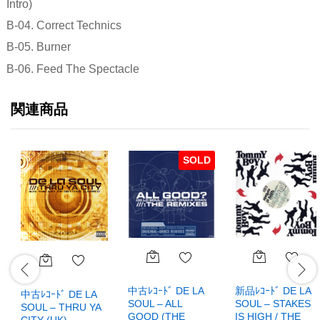
Intro)
B-04. Correct Technics
B-05. Burner
B-06. Feed The Spectacle
関連商品
SOLD
中古ﾚｺｰﾄﾞ DE LA
新品ﾚｺｰﾄﾞ DE LA
中古ﾚｺｰﾄﾞ DE LA
SOUL – ALL
SOUL – STAKES
SOUL – THRU YA
GOOD (THE
IS HIGH / THE
CITY (UK)