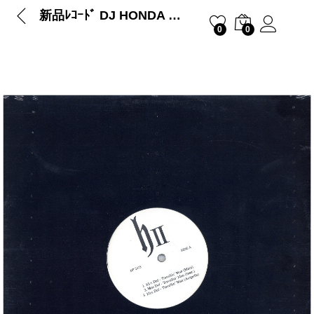
新品ﾚｺｰﾄﾞ DJ HONDA – TRAVELLIN’ MAN / AROUND THE CLOCK
0
0