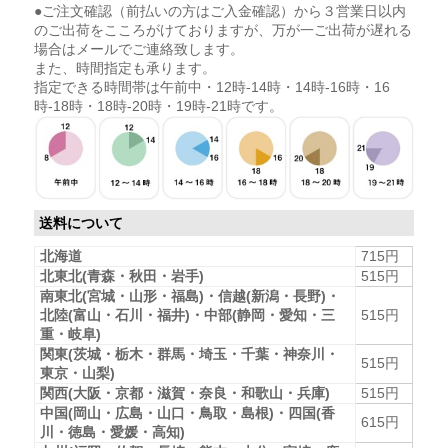
●ご注文確認（前払いの方はご入金確認）から３営業日以内
のご出荷をこころがけておりますが、万が一ご出荷が遅れる
場合はメールでご連絡致します。
また、時間指定も承ります。
指定できる時間帯は午前中・12時-14時・14時-16時・16
時-18時・18時-20時・19時-21時です。
送料について
北海道
715円
北東北(青森・秋田・岩手)
515円
南東北(宮城・山形・福島)・信越(新潟・長野)・
北陸(富山・石川・福井)・中部(静岡・愛知・三
515円
重・岐阜)
関東(茨城・栃木・群馬・埼玉・千葉・神奈川・
515円
東京・山梨)
関西(大阪・京都・滋賀・奈良・和歌山・兵庫)
515円
中国(岡山・広島・山口・鳥取・島根)・四国(香
615円
川・徳島・愛媛・高知)