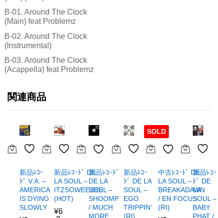
B-01. Around The Clock
(Main) feat Problemz
B-02. Around The Clock
(Instrumental)
B-03. Around The Clock
(Acappella) feat Problemz
関連商品
SOLD
新品ﾚｺｰ
新品ﾚｺｰﾄﾞ DE
新品ﾚｺｰ
新品ﾚｺｰ
新品ﾚｺｰﾄﾞ
中古ﾚｺｰﾄﾞ DE
ﾄﾞ V.A. –
LA SOUL –
ﾄﾞ DE LA
ﾄﾞ DE
DE LA
LA SOUL –
AMERICA
ITZSOWEEZEE
SOUL –
LA
SOUL –
BREAKADAWN
IS DYING
(HOT)
EGO
SOUL –
SHOOMP
/ EN FOCUS
SLOWLY
TRIPPIN’
BABY
/ MUCH
(RI)
¥
6
(RI)
PHAT /
MORE