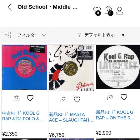
Old School・Middle School
0
0
デフォルト表示
フィルター
新品ﾚｺｰﾄﾞ KOOL G
中古ﾚｺｰﾄﾞ KOOL G
新品ﾚｺｰﾄﾞ MASTA
RAP – ON THE R…
RAP & DJ POLO &…
ACE – SLAUGHTAH…
¥
2,900
¥
2,350
¥
6,750