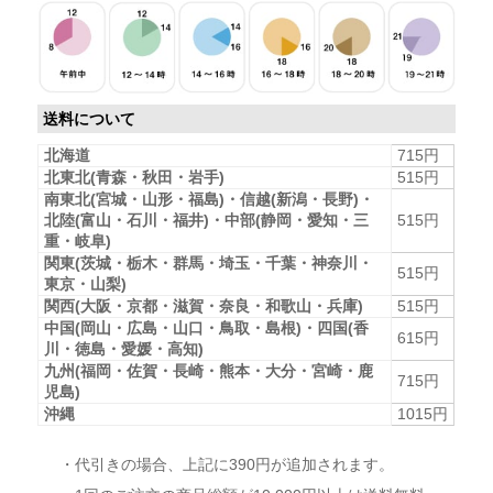
送料について
北海道
715円
北東北(青森・秋田・岩手)
515円
南東北(宮城・山形・福島)・信越(新潟・長野)・
北陸(富山・石川・福井)・中部(静岡・愛知・三
515円
重・岐阜)
関東(茨城・栃木・群馬・埼玉・千葉・神奈川・
515円
東京・山梨)
関西(大阪・京都・滋賀・奈良・和歌山・兵庫)
515円
中国(岡山・広島・山口・鳥取・島根)・四国(香
615円
川・徳島・愛媛・高知)
九州(福岡・佐賀・長崎・熊本・大分・宮崎・鹿
715円
児島)
沖縄
1015円
・代引きの場合、上記に390円が追加されます。