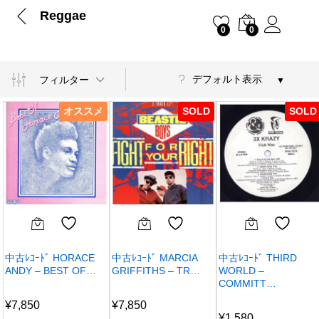
Reggae
0
0
デフォルト表示
フィルター
オススメ
SOLD
SOLD
中古ﾚｺｰﾄﾞ HORACE
中古ﾚｺｰﾄﾞ MARCIA
中古ﾚｺｰﾄﾞ THIRD
ANDY – BEST OF…
GRIFFITHS – TR…
WORLD –
COMMITT…
¥
7,850
¥
7,850
¥
1,580