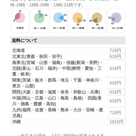
時-18時・18時-20時・19時-21時です。
送料について
北海道
715円
北東北(青森・秋田・岩手)
515円
南東北(宮城・山形・福島)・信越(新潟・長野)・
北陸(富山・石川・福井)・中部(静岡・愛知・三
515円
重・岐阜)
関東(茨城・栃木・群馬・埼玉・千葉・神奈川・
515円
東京・山梨)
関西(大阪・京都・滋賀・奈良・和歌山・兵庫)
515円
中国(岡山・広島・山口・鳥取・島根)・四国(香
615円
川・徳島・愛媛・高知)
九州(福岡・佐賀・長崎・熊本・大分・宮崎・鹿
715円
児島)
沖縄
1015円
・代引きの場合、上記に390円が追加されます。