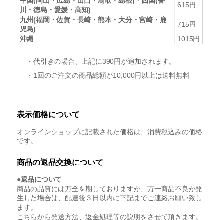
中国(岡山・広島・山口・鳥取・島根)・四国(香
615円
川・徳島・愛媛・高知)
九州(福岡・佐賀・長崎・熊本・大分・宮崎・鹿
715円
児島)
沖縄
1015円
・代引きの場合、上記に390円が追加されます。
・1回のご注文の商品総額が10,000円以上は送料無料
表示価格について
オンラインショップに記載された価格は、消費税込みの価格
です。
商品の返品交換について
●返品について
商品の品質には万全を期しておりますが、万一商品不良が発
生した場合は、配達後３日以内に下記までご連絡お願い致し
ます。
こちらから発送方法、返金処理等の説明をさせて頂きます。