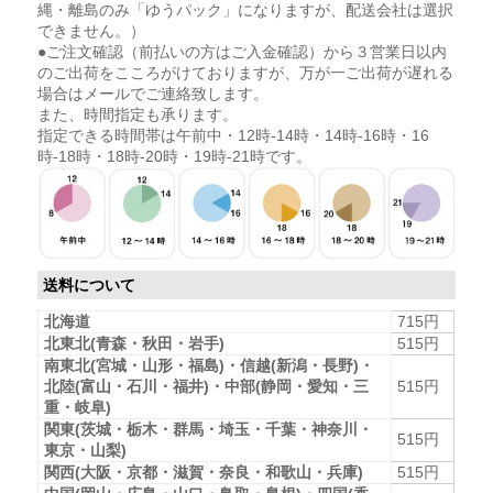
縄・離島のみ「ゆうパック」になりますが、配送会社は選択
できません。）
●ご注文確認（前払いの方はご入金確認）から３営業日以内
のご出荷をこころがけておりますが、万が一ご出荷が遅れる
場合はメールでご連絡致します。
また、時間指定も承ります。
指定できる時間帯は午前中・12時-14時・14時-16時・16
時-18時・18時-20時・19時-21時です。
送料について
北海道
715円
北東北(青森・秋田・岩手)
515円
南東北(宮城・山形・福島)・信越(新潟・長野)・
北陸(富山・石川・福井)・中部(静岡・愛知・三
515円
重・岐阜)
関東(茨城・栃木・群馬・埼玉・千葉・神奈川・
515円
東京・山梨)
関西(大阪・京都・滋賀・奈良・和歌山・兵庫)
515円