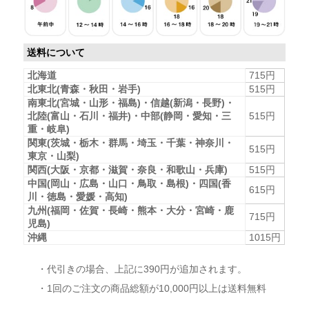
送料について
北海道
715円
北東北(青森・秋田・岩手)
515円
南東北(宮城・山形・福島)・信越(新潟・長野)・
北陸(富山・石川・福井)・中部(静岡・愛知・三
515円
重・岐阜)
関東(茨城・栃木・群馬・埼玉・千葉・神奈川・
515円
東京・山梨)
関西(大阪・京都・滋賀・奈良・和歌山・兵庫)
515円
中国(岡山・広島・山口・鳥取・島根)・四国(香
615円
川・徳島・愛媛・高知)
九州(福岡・佐賀・長崎・熊本・大分・宮崎・鹿
715円
児島)
沖縄
1015円
・代引きの場合、上記に390円が追加されます。
・1回のご注文の商品総額が10,000円以上は送料無料