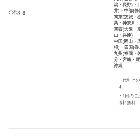
潟・長野)・
井)・中部(
〇代引き
関東(茨城・
葉・神奈川・
関西(大阪・
山・兵庫)
中国(岡山・
根)・四国(
九州(福岡・
分・宮崎・鹿
沖縄
・代引きの
す。
・1回のご
送料無料