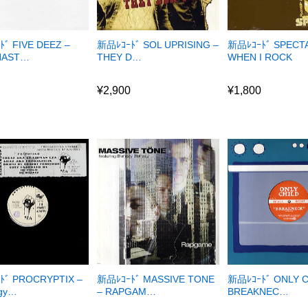
新品ﾚｺｰﾄﾞ SPECT
ﾞ FIVE DEEZ –
新品ﾚｺｰﾄﾞ SOL UPRISING –
WHEN I ROCK
NAST…
THEY D…
¥
1,800
0
¥
2,900
¥
1,800
0
¥
2,900
ﾄﾞ PROCRYPTIX –
新品ﾚｺｰﾄﾞ MASSIVE TONE
新品ﾚｺｰﾄﾞ ONLY C
ogy…
– RAPGAM…
BREAKNEC…