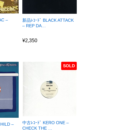
AC –
新品ﾚｺｰﾄﾞ BLACK ATTACK
– REP DA…
¥
2,350
¥
2,350
SOLD
中古ﾚｺｰﾄﾞ KERO ONE –
HILD –
CHECK THE …
¥
0