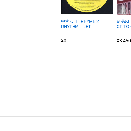
中古ﾚｺｰﾄﾞ RHYME 2
新品ﾚｺｰ
RHYTHM – LET …
CT TO
¥
0
¥
3,45
¥
0
¥
3,45