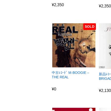
¥
2,35
¥
2,350
¥
2,35
SOLD
中古ﾚｺｰﾄﾞ M-BOOGIE –
新品ﾚｺｰ
THE REAL
BRIGA
¥
0
¥
2,13
¥
0
¥
2,13