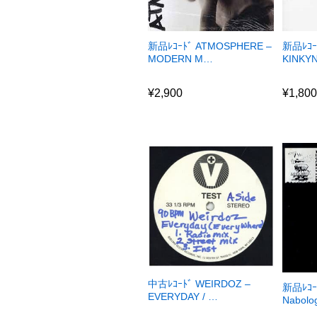
新品ﾚｺｰﾄﾞ ATMOSPHERE –
新品ﾚｺｰﾄ
MODERN M…
KINKY
¥
2,900
¥
1,80
¥
2,900
¥
1,80
中古ﾚｺｰﾄﾞ WEIRDOZ –
新品ﾚｺｰ
EVERYDAY / …
Nabol
¥
2,350