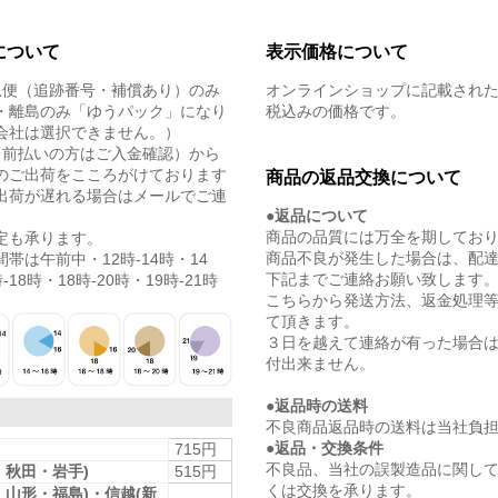
について
表示価格について
急便（追跡番号・補償あり）のみ
オンラインショップに記載され
・離島のみ「ゆうパック」になり
税込みの価格です。
会社は選択できません。）
（前払いの方はご入金確認）から
のご出荷をこころがけております
商品の返品交換について
出荷が遅れる場合はメールでご連
●返品について
商品の品質には万全を期してお
定も承ります。
商品不良が発生した場合は、配
帯は午前中・12時-14時・14
下記までご連絡お願い致します
-18時・18時-20時・19時-21時
こちらから発送方法、返金処理
て頂きます。
３日を越えて連絡が有った場合
付出来ません。
●返品時の送料
不良商品返品時の送料は当社負
●返品・交換条件
715円
不良品、当社の誤製造品に関し
・秋田・岩手)
515円
くは交換を承ります。
・山形・福島)・信越(新