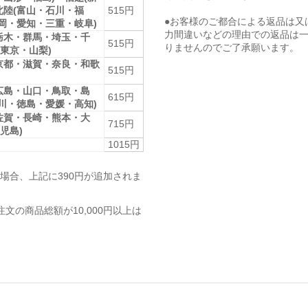
北陸(富山・石川・福
515円
●お客様のご都合による返品は又
静岡・愛知・三重・岐阜)
力間違いなどの理由での返品は
栃木・群馬・埼玉・千
515円
りませんのでご了承願います。
東京・山梨)
京都・滋賀・奈良・和歌
515円
広島・山口・鳥取・島
615円
香川・徳島・愛媛・高知)
佐賀・長崎・熊本・大
715円
児島)
1015円
場合、上記に390円が追加されま
注文の商品総額が10,000円以上は