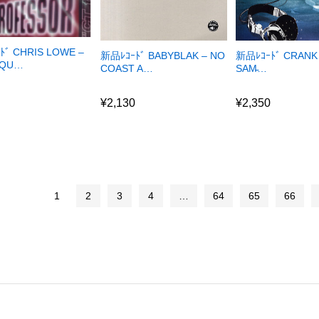
ﾄﾞ CHRIS LOWE –
新品ﾚｺｰﾄﾞ BABYBLAK – NO
新品ﾚｺｰﾄﾞ CRANK
 QU…
COAST A…
SAM̵…
0
¥
2,130
¥
2,350
0
¥
2,130
¥
2,350
1
2
3
4
…
64
65
66