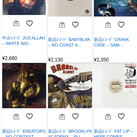
中古ﾚｺｰﾄﾞ JUS ALLAH
新品ﾚｺｰﾄﾞ BABYBLAK
新品ﾚｺｰﾄﾞ CRANK
– WHITE NIG…
– NO COAST A…
CASE – SAM̵…
¥
2,680
¥
2,130
¥
2,350
新品ﾚｺｰﾄﾞ KREATORS
新品ﾚｺｰﾄﾞ BROOKLYN
新品ﾚｺｰﾄﾞ FAT LIP –
– NO CONTEST
ACADEMY – RU…
HERE COMES …