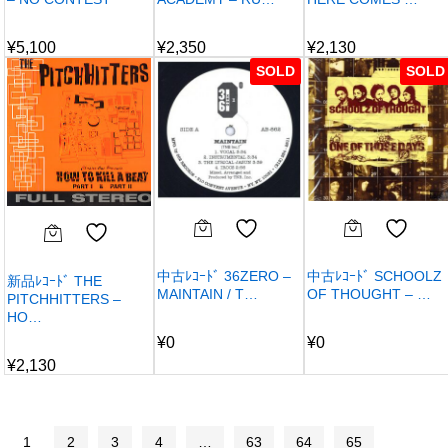
¥
5,100
¥
2,350
¥
2,130
SOLD
SOLD
中古ﾚｺｰﾄﾞ 36ZERO –
中古ﾚｺｰﾄﾞ SCHOOLZ
新品ﾚｺｰﾄﾞ THE
MAINTAIN / T…
OF THOUGHT – …
PITCHHITTERS –
HO…
¥
0
¥
0
¥
2,130
1
2
3
4
…
63
64
65