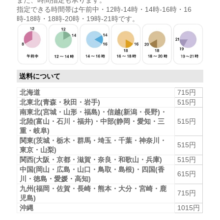
指定できる時間帯は午前中・12時-14時・14時-16時・16
時-18時・18時-20時・19時-21時です。
送料について
北海道
715円
北東北(青森・秋田・岩手)
515円
南東北(宮城・山形・福島)・信越(新潟・長野)・
北陸(富山・石川・福井)・中部(静岡・愛知・三
515円
重・岐阜)
関東(茨城・栃木・群馬・埼玉・千葉・神奈川・
515円
東京・山梨)
関西(大阪・京都・滋賀・奈良・和歌山・兵庫)
515円
中国(岡山・広島・山口・鳥取・島根)・四国(香
615円
川・徳島・愛媛・高知)
九州(福岡・佐賀・長崎・熊本・大分・宮崎・鹿
715円
児島)
沖縄
1015円