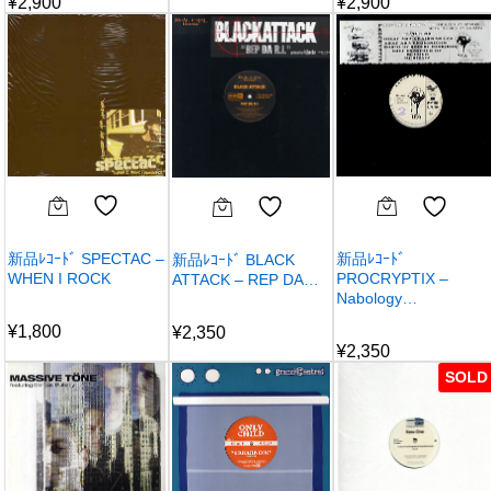
¥
2,900
¥
2,900
新品ﾚｺｰﾄﾞ SPECTAC –
新品ﾚｺｰﾄﾞ
新品ﾚｺｰﾄﾞ BLACK
WHEN I ROCK
PROCRYPTIX –
ATTACK – REP DA…
Nabology…
¥
1,800
¥
2,350
¥
2,350
SOLD