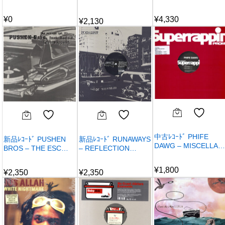
¥
0
¥
4,330
¥
2,130
中古ﾚｺｰﾄﾞ PHIFE
新品ﾚｺｰﾄﾞ PUSHEN
新品ﾚｺｰﾄﾞ RUNAWAYS
DAWG – MISCELLA…
BROS – THE ESC…
– REFLECTION…
¥
1,800
¥
2,350
¥
2,350