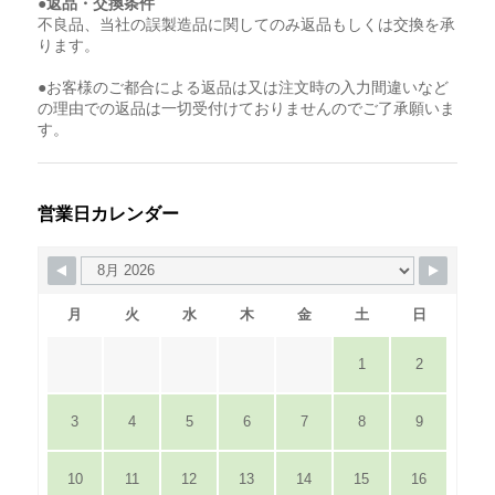
●返品・交換条件
不良品、当社の誤製造品に関してのみ返品もしくは交換を承
ります。
●お客様のご都合による返品は又は注文時の入力間違いなど
の理由での返品は一切受付けておりませんのでご了承願いま
す。
営業日カレンダー
月
火
水
木
金
土
日
1
2
3
4
5
6
7
8
9
10
11
12
13
14
15
16