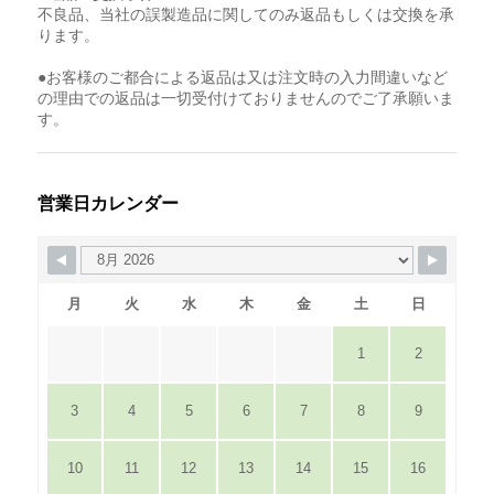
不良品、当社の誤製造品に関してのみ返品もしくは交換を承
ります。
●お客様のご都合による返品は又は注文時の入力間違いなど
の理由での返品は一切受付けておりませんのでご了承願いま
す。
営業日カレンダー
月
火
水
木
金
土
日
1
2
3
4
5
6
7
8
9
10
11
12
13
14
15
16