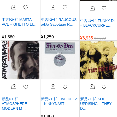
中古ﾚｺｰﾄﾞ MASTA
中古ﾚｺｰﾄﾞ RAUCOUS
中古ﾚｺｰﾄﾞ FUNKY DL
ACE – GHETTO LI…
a/k/a Sabotage R…
– BLACKCURRE…
¥
1,580
¥
1,250
¥
6,935
¥
7,300
新品ﾚｺｰﾄﾞ
新品ﾚｺｰﾄﾞ FIVE DEEZ
新品ﾚｺｰﾄﾞ SOL
ATMOSPHERE –
– KINKYNAST…
UPRISING – THEY
MODERN M…
D…
¥
1,800