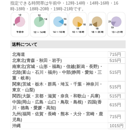
指定できる時間帯は午前中・12時-14時・14時-16時・16
時-18時・18時-20時・19時-21時です。
送料について
北海道
715円
北東北(青森・秋田・岩手)
515円
南東北(宮城・山形・福島)・信越(新潟・長野)・
北陸(富山・石川・福井)・中部(静岡・愛知・三
515円
重・岐阜)
関東(茨城・栃木・群馬・埼玉・千葉・神奈川・
515円
東京・山梨)
関西(大阪・京都・滋賀・奈良・和歌山・兵庫)
515円
中国(岡山・広島・山口・鳥取・島根)・四国(香
615円
川・徳島・愛媛・高知)
九州(福岡・佐賀・長崎・熊本・大分・宮崎・鹿
715円
児島)
沖縄
1015円