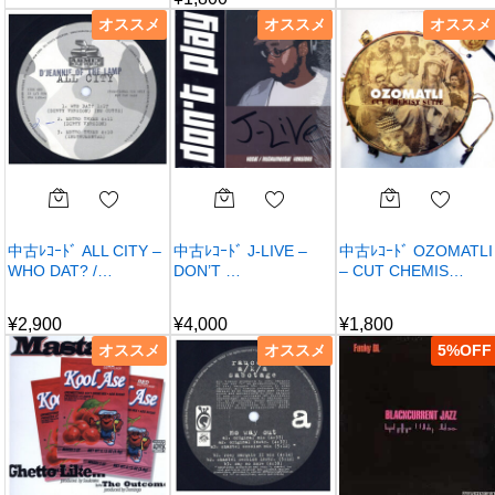
オススメ
オススメ
オススメ
中古ﾚｺｰﾄﾞ ALL CITY –
中古ﾚｺｰﾄﾞ J-LIVE –
中古ﾚｺｰﾄﾞ OZOMATLI
WHO DAT? /…
DON’T …
– CUT CHEMIS…
¥
2,900
¥
4,000
¥
1,800
オススメ
オススメ
5
%