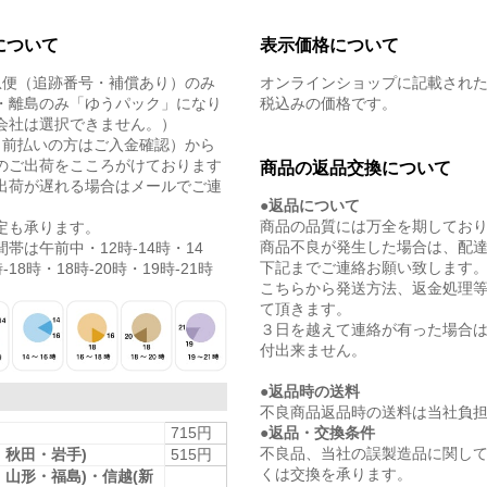
について
表示価格について
急便（追跡番号・補償あり）のみ
オンラインショップに記載され
・離島のみ「ゆうパック」になり
税込みの価格です。
会社は選択できません。）
（前払いの方はご入金確認）から
のご出荷をこころがけております
商品の返品交換について
出荷が遅れる場合はメールでご連
●返品について
商品の品質には万全を期してお
定も承ります。
商品不良が発生した場合は、配
帯は午前中・12時-14時・14
下記までご連絡お願い致します
-18時・18時-20時・19時-21時
こちらから発送方法、返金処理
て頂きます。
３日を越えて連絡が有った場合
付出来ません。
●返品時の送料
不良商品返品時の送料は当社負
●返品・交換条件
715円
不良品、当社の誤製造品に関し
・秋田・岩手)
515円
くは交換を承ります。
・山形・福島)・信越(新