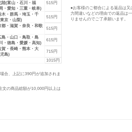
北陸(富山・石川・福
515円
●お客様のご都合による返品は又
静岡・愛知・三重・岐阜)
力間違いなどの理由での返品は
栃木・群馬・埼玉・千
515円
りませんのでご了承願います。
東京・山梨)
京都・滋賀・奈良・和歌
515円
広島・山口・鳥取・島
615円
香川・徳島・愛媛・高知)
佐賀・長崎・熊本・大
715円
児島)
1015円
場合、上記に390円が追加されま
注文の商品総額が10,000円以上は