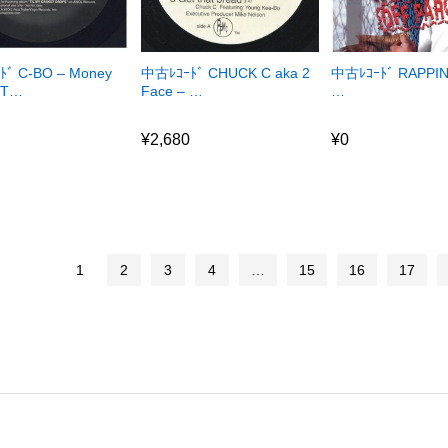
ﾞ C-BO – Money
中古ﾚｺｰﾄﾞ CHUCK C aka 2
中古ﾚｺｰﾄﾞ RAPPIN’
 T…
Face – …
…
¥
2,680
¥
0
¥
2,680
¥
0
1
2
3
4
…
15
16
17