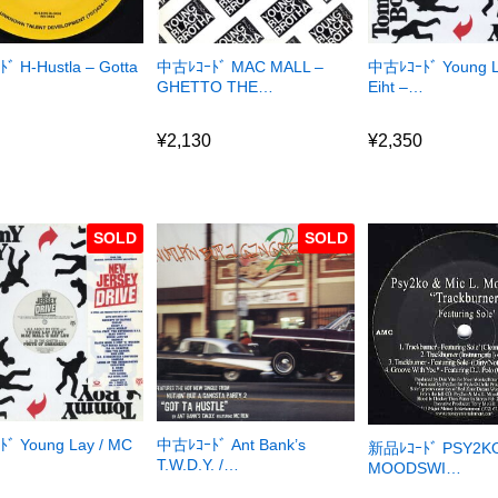
ﾞ H-Hustla – Gotta
中古ﾚｺｰﾄﾞ MAC MALL –
中古ﾚｺｰﾄﾞ Young L
GHETTO THE…
Eiht –…
0
¥
2,130
¥
2,350
0
¥
2,130
¥
2,350
SOLD
SOLD
ﾞ Young Lay / MC
中古ﾚｺｰﾄﾞ Ant Bank’s
新品ﾚｺｰﾄﾞ PSY2KO
…
T.W.D.Y. /…
MOODSWI…
¥
0
¥
2,350