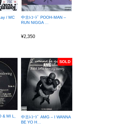
ay / MC
中古ﾚｺｰﾄﾞ POOH-MAN –
RUN NIGGA …
¥
2,350
¥
2,350
SOLD
 & MI L,
中古ﾚｺｰﾄﾞ AMG – I WANNA
BE YO H…