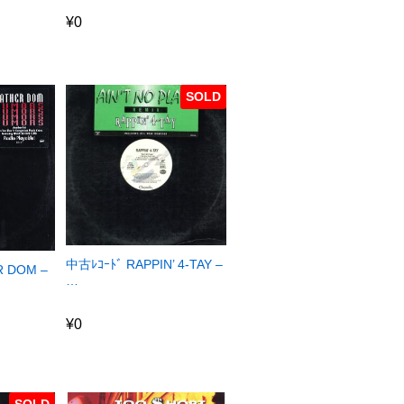
¥
0
¥
0
SOLD
中古ﾚｺｰﾄﾞ RAPPIN’ 4-TAY –
R DOM –
…
¥
0
¥
0
SOLD