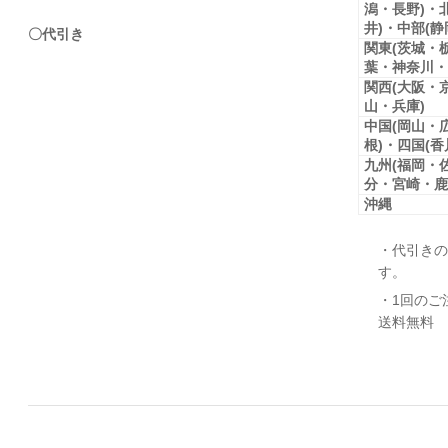
潟・長野)・
井)・中部(
〇代引き
関東(茨城・
葉・神奈川・
関西(大阪・
山・兵庫)
中国(岡山・
根)・四国(
九州(福岡・
分・宮崎・鹿
沖縄
・代引きの
す。
・1回のご
送料無料