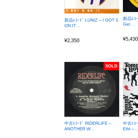
新品ﾚｺｰﾄ
新品ﾚｺｰﾄﾞ LUNIZ – I GOT 5
Get …
ON IT…
¥
5,43
¥
2,350
¥
5,43
¥
2,350
SOLD
中古ﾚｺｰﾄﾞ RIDERLIFE –
中古ﾚｺｰﾄ
ANOTHER W…
Eiht –
¥
0
¥
0