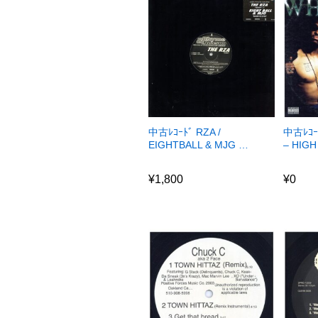
中古ﾚｺｰﾄﾞ RZA /
中古ﾚｺｰ
EIGHTBALL & MJG …
– HIG
¥
1,800
¥
0
¥
1,800
¥
0