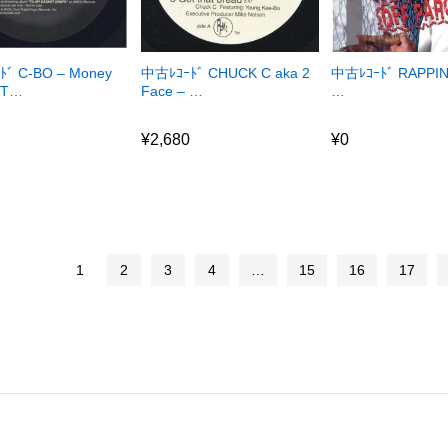
ﾞ C-BO – Money
中古ﾚｺｰﾄﾞ CHUCK C aka 2
中古ﾚｺｰﾄﾞ RAPPIN’
 T…
Face – …
…
¥
2,680
¥
0
¥
2,680
¥
0
1
2
3
4
…
15
16
17