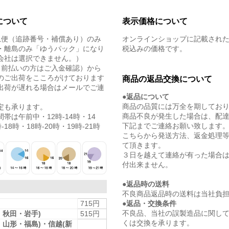
について
表示価格について
急便（追跡番号・補償あり）のみ
オンラインショップに記載され
・離島のみ「ゆうパック」になり
税込みの価格です。
会社は選択できません。）
（前払いの方はご入金確認）から
のご出荷をこころがけております
商品の返品交換について
出荷が遅れる場合はメールでご連
●返品について
商品の品質には万全を期してお
定も承ります。
商品不良が発生した場合は、配
帯は午前中・12時-14時・14
下記までご連絡お願い致します
-18時・18時-20時・19時-21時
こちらから発送方法、返金処理
て頂きます。
３日を越えて連絡が有った場合
付出来ません。
●返品時の送料
不良商品返品時の送料は当社負
●返品・交換条件
715円
不良品、当社の誤製造品に関し
・秋田・岩手)
515円
くは交換を承ります。
・山形・福島)・信越(新