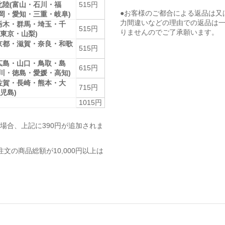
北陸(富山・石川・福
515円
●お客様のご都合による返品は又
静岡・愛知・三重・岐阜)
力間違いなどの理由での返品は
栃木・群馬・埼玉・千
515円
りませんのでご了承願います。
東京・山梨)
京都・滋賀・奈良・和歌
515円
広島・山口・鳥取・島
615円
香川・徳島・愛媛・高知)
佐賀・長崎・熊本・大
715円
児島)
1015円
場合、上記に390円が追加されま
注文の商品総額が10,000円以上は