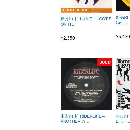
新品ﾚｺｰﾄ
新品ﾚｺｰﾄﾞ LUNIZ – I GOT 5
Get …
ON IT…
¥
5,43
¥
2,350
¥
5,43
¥
2,350
SOLD
中古ﾚｺｰﾄﾞ RIDERLIFE –
中古ﾚｺｰﾄ
ANOTHER W…
Eiht –
¥
0
¥
0