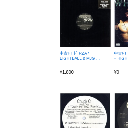
中古ﾚｺｰﾄﾞ RZA /
中古ﾚｺｰ
EIGHTBALL & MJG …
– HIG
¥
1,800
¥
0
¥
1,800
¥
0