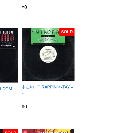
¥
0
¥
0
SOLD
中古ﾚｺｰﾄﾞ RAPPIN’ 4-TAY –
R DOM –
…
¥
0
¥
0
SOLD