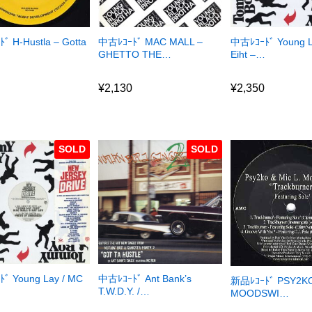
ﾞ H-Hustla – Gotta
中古ﾚｺｰﾄﾞ MAC MALL –
中古ﾚｺｰﾄﾞ Young L
GHETTO THE…
Eiht –…
0
¥
2,130
¥
2,350
0
¥
2,130
¥
2,350
SOLD
SOLD
ﾞ Young Lay / MC
中古ﾚｺｰﾄﾞ Ant Bank’s
新品ﾚｺｰﾄﾞ PSY2KO
…
T.W.D.Y. /…
MOODSWI…
¥
0
¥
2,350