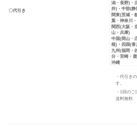
潟・長野)・
井)・中部(
〇代引き
関東(茨城・
葉・神奈川・
関西(大阪・
山・兵庫)
中国(岡山・
根)・四国(
九州(福岡・
分・宮崎・鹿
沖縄
・代引きの
す。
・1回のご
送料無料