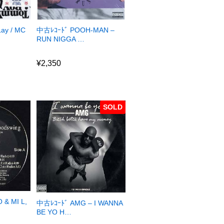
ay / MC
中古ﾚｺｰﾄﾞ POOH-MAN –
RUN NIGGA …
¥
2,350
¥
2,350
SOLD
 & MI L,
中古ﾚｺｰﾄﾞ AMG – I WANNA
BE YO H…