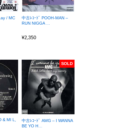
ay / MC
中古ﾚｺｰﾄﾞ POOH-MAN –
RUN NIGGA …
¥
2,350
¥
2,350
SOLD
 & MI L,
中古ﾚｺｰﾄﾞ AMG – I WANNA
BE YO H…