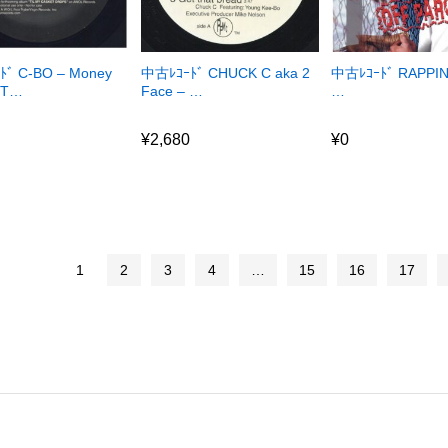
ﾞ C-BO – Money
中古ﾚｺｰﾄﾞ CHUCK C aka 2
中古ﾚｺｰﾄﾞ RAPPIN’
 T…
Face – …
…
¥
2,680
¥
0
¥
2,680
¥
0
1
2
3
4
…
15
16
17