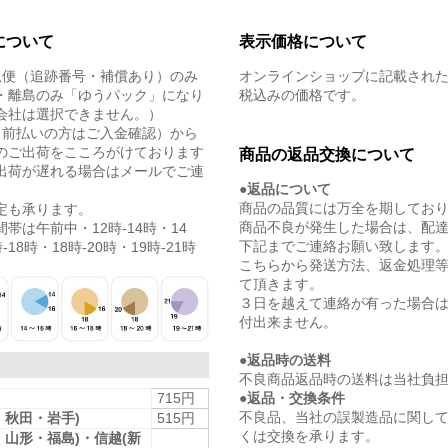
について
表示価格について
急便（追跡番号・補償あり）のみ
オンラインショップに記載され
・離島のみ「ゆうパック」になり
税込みの価格です。
会社は選択できません。）
（前払いの方はご入金確認）から
のご出荷をこころがけております
商品の返品交換について
出荷が遅れる場合はメールでご連
●返品について
商品の品質には万全を期してお
定も承ります。
商品不良が発生した場合は、配
帯は午前中・12時-14時・14
下記までご連絡お願い致します
-18時・18時-20時・19時-21時
こちらから発送方法、返金処理
て頂きます。
３日を越えて連絡が有った場合
付出来ません。
●返品時の送料
不良商品返品時の送料は当社負
●返品・交換条件
715円
不良品、当社の誤製造品に関し
・秋田・岩手)
515円
くは交換を承ります。
・山形・福島)・信越(新