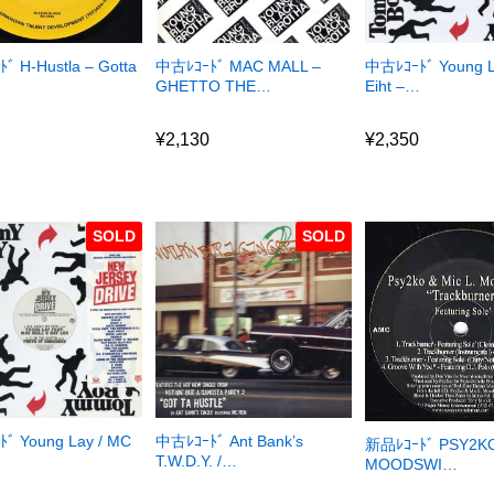
ﾞ H-Hustla – Gotta
中古ﾚｺｰﾄﾞ MAC MALL –
中古ﾚｺｰﾄﾞ Young L
GHETTO THE…
Eiht –…
0
¥
2,130
¥
2,350
0
¥
2,130
¥
2,350
SOLD
SOLD
ﾞ Young Lay / MC
中古ﾚｺｰﾄﾞ Ant Bank’s
新品ﾚｺｰﾄﾞ PSY2KO
…
T.W.D.Y. /…
MOODSWI…
¥
0
¥
2,350