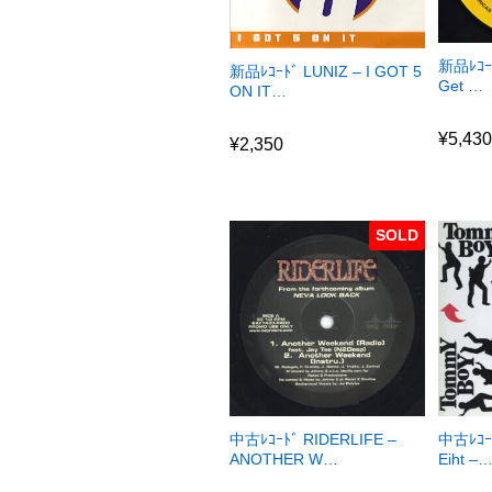
新品ﾚｺｰﾄ
新品ﾚｺｰﾄﾞ LUNIZ – I GOT 5
Get …
ON IT…
¥
5,43
¥
2,350
¥
5,43
¥
2,350
SOLD
中古ﾚｺｰﾄﾞ RIDERLIFE –
中古ﾚｺｰﾄ
ANOTHER W…
Eiht –
¥
0
¥
0