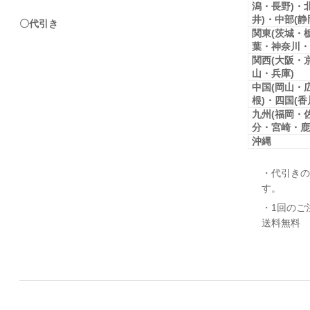
潟・長野)・
井)・中部(
〇代引き
関東(茨城・
葉・神奈川・
関西(大阪・
山・兵庫)
中国(岡山・
根)・四国(
九州(福岡・
分・宮崎・鹿
沖縄
・代引きの
す。
・1回のご
送料無料