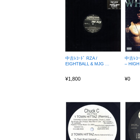
中古ﾚｺｰﾄﾞ RZA /
中古ﾚｺｰ
EIGHTBALL & MJG …
– HIG
¥
1,800
¥
0
¥
1,800
¥
0