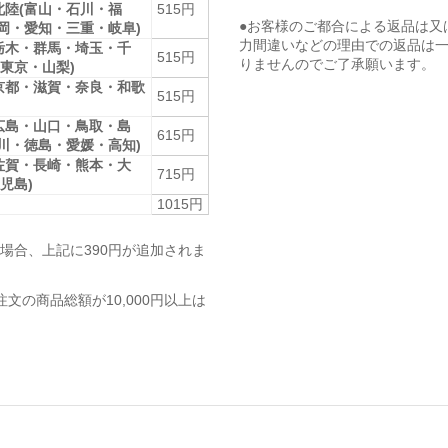
北陸(富山・石川・福
515円
●お客様のご都合による返品は又
静岡・愛知・三重・岐阜)
力間違いなどの理由での返品は
栃木・群馬・埼玉・千
515円
りませんのでご了承願います。
東京・山梨)
京都・滋賀・奈良・和歌
515円
広島・山口・鳥取・島
615円
香川・徳島・愛媛・高知)
佐賀・長崎・熊本・大
715円
児島)
1015円
場合、上記に390円が追加されま
注文の商品総額が10,000円以上は