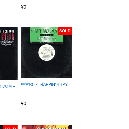
¥
0
¥
0
SOLD
中古ﾚｺｰﾄﾞ RAPPIN’ 4-TAY –
R DOM –
…
¥
0
¥
0
SOLD