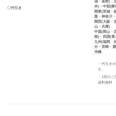
潟・長野)・
井)・中部(
〇代引き
関東(茨城・
葉・神奈川・
関西(大阪・
山・兵庫)
中国(岡山・
根)・四国(
九州(福岡・
分・宮崎・鹿
沖縄
・代引きの
す。
・1回のご
送料無料