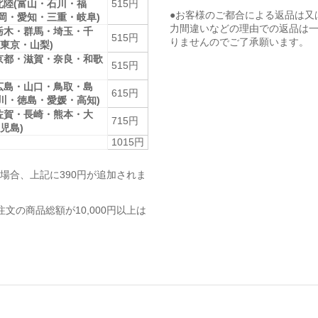
北陸(富山・石川・福
515円
●お客様のご都合による返品は又
静岡・愛知・三重・岐阜)
力間違いなどの理由での返品は
栃木・群馬・埼玉・千
515円
りませんのでご了承願います。
東京・山梨)
京都・滋賀・奈良・和歌
515円
広島・山口・鳥取・島
615円
香川・徳島・愛媛・高知)
佐賀・長崎・熊本・大
715円
児島)
1015円
場合、上記に390円が追加されま
注文の商品総額が10,000円以上は