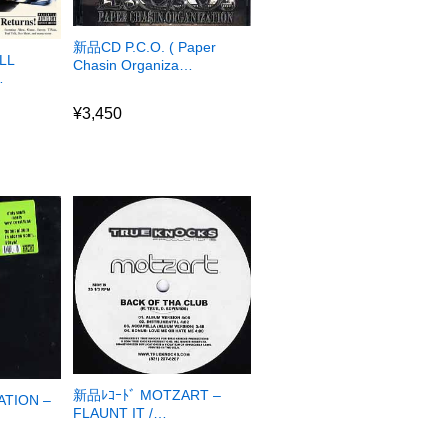
新品CD P.C.O. ( Paper
LL
Chasin Organiza…
…
¥
3,450
¥
3,450
新品ﾚｺｰﾄﾞ MOTZART –
ATION –
FLAUNT IT /…
¥
5,430