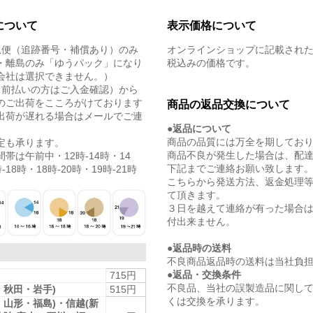
について
表示価格について
急便（追跡番号・補償あり）のみ
オンラインショップに記載され
・離島のみ「ゆうパック」になり
税込みの価格です。
会社は選択できません。）
（前払いの方はご入金確認）から
のご出荷をこころがけております
商品の返品交換について
出荷が遅れる場合はメールでご連
●返品について
商品の品質には万全を期してお
定も承ります。
商品不良が発生した場合は、配
帯は午前中・12時-14時・14
下記までご連絡お願い致します
-18時・18時-20時・19時-21時
こちらから発送方法、返金処理
て頂きます。
３日を越えて連絡が有った場合
付出来ません。
●返品時の送料
不良商品返品時の送料は当社負
●返品・交換条件
715円
不良品、当社の誤製造品に関し
・秋田・岩手)
515円
くは交換を承ります。
・山形・福島)・信越(新