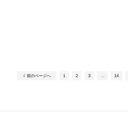
前のページへ
1
2
3
…
14