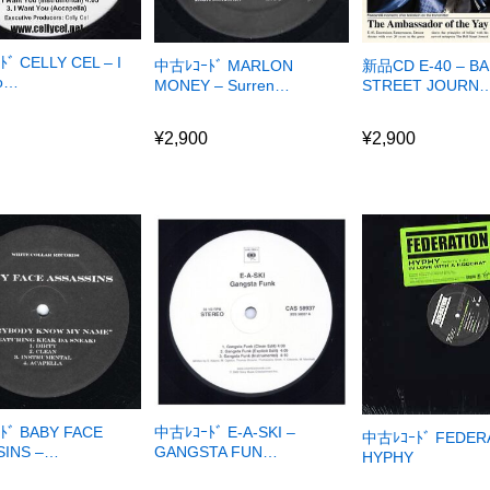
ﾞ CELLY CEL – I
中古ﾚｺｰﾄﾞ MARLON
新品CD E-40 – BA
Yo…
MONEY – Surren…
STREET JOURN
0
¥
2,900
¥
2,900
0
¥
2,900
¥
2,900
ﾄﾞ BABY FACE
中古ﾚｺｰﾄﾞ E-A-SKI –
中古ﾚｺｰﾄﾞ FEDER
SINS –…
GANGSTA FUN…
HYPHY
0
¥
2,680
¥
1,338