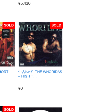
¥
5,430
SOLD
SOLD
HORT –
中古ﾚｺｰﾄﾞ THE WHORIDAS
– HIGH T…
¥
0
¥
0
SOLD