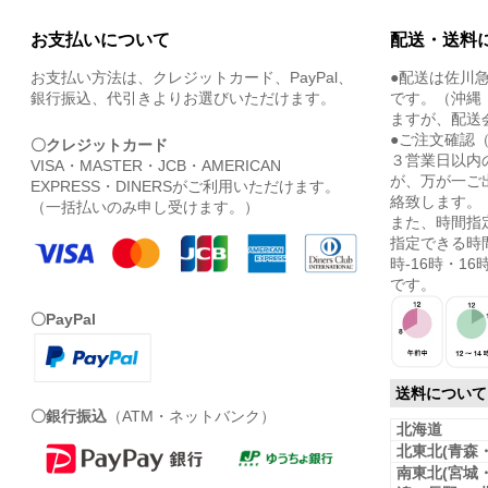
お支払いについて
配送・送料
お支払い方法は、クレジットカード、PayPal、
●配送は佐川
銀行振込、代引きよりお選びいただけます。
です。（沖縄
ますが、配送
●ご注文確認
〇クレジットカード
３営業日以内
VISA・MASTER・JCB・AMERICAN
が、万が一ご
EXPRESS・DINERSがご利用いただけます。
絡致します。
（一括払いのみ申し受けます。）
また、時間指
指定できる時間
時-16時・16時
です。
〇PayPal
送料について
〇銀行振込
（ATM・ネットバンク）
北海道
北東北(青森
南東北(宮城