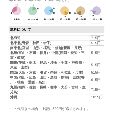
送料について
北海道
715円
北東北(青森・秋田・岩手)
515円
南東北(宮城・山形・福島)・信越(新潟・長野)・
北陸(富山・石川・福井)・中部(静岡・愛知・三
515円
重・岐阜)
関東(茨城・栃木・群馬・埼玉・千葉・神奈川・
515円
東京・山梨)
関西(大阪・京都・滋賀・奈良・和歌山・兵庫)
515円
中国(岡山・広島・山口・鳥取・島根)・四国(香
615円
川・徳島・愛媛・高知)
九州(福岡・佐賀・長崎・熊本・大分・宮崎・鹿
715円
児島)
沖縄
1015円
・代引きの場合、上記に390円が追加されます。