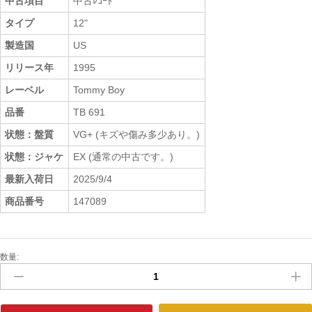
中古項目
中古ﾚｺｰﾄﾞ
タイプ
12"
製造国
US
リリース年
1995
レーベル
Tommy Boy
品番
TB 691
状態：盤質
VG+ (キズや傷み多少あり。)
状態：ジャケ
EX (通常の中古です。)
最新入荷日
2025/9/4
商品番号
147089
数量:
中
古
ﾚ
ｺ