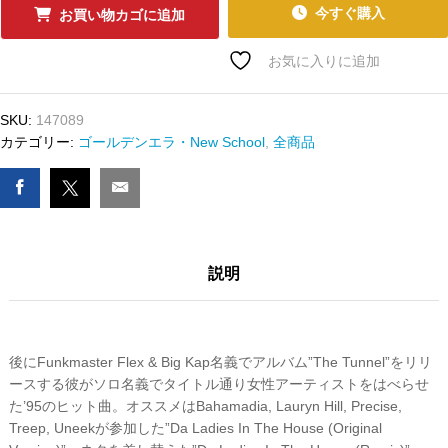
ｰ
今すぐ購入
お買い物カゴに追加
ﾄﾞ
BIG
お気に入りに追加
KAP
-
SKU:
147089
DA
カテゴリー:
ゴールデンエラ・New School
,
全商品
LADIES
IN
DA
HOUSE
数
量
説明
後にFunkmaster Flex & Big Kap名義でアルバム”The Tunnel”をリリ
ースする彼がソロ名義でタイトル通り女性アーティストをはべらせ
た’95のヒット曲。オススメはBahamadia, Lauryn Hill, Precise,
Treep, Uneekが参加した”Da Ladies In The House (Original