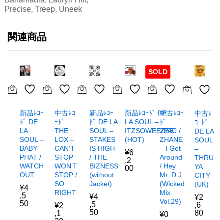
Precise, Treep, Uneek
関連商品
SOLD
新品ﾚｺｰ
中古ﾚｺ
新品ﾚｺｰ
新品ﾚｺｰﾄﾞ DE
中古ﾚｺｰ
中古ﾚ
ﾄﾞ DE
ｰﾄﾞ
ﾄﾞ DE LA
LA SOUL –
ﾄﾞ
ｺｰﾄﾞ
LA
THE
SOUL –
ITZSOWEEZEE
2PAC /
DE LA
SOUL –
LOX –
STAKES
(HOT)
ZHANE
SOUL
BABY
CAN’T
IS HIGH
– I Get
–
¥
6
PHAT /
STOP
/ THE
Around
THRU
,2
WATCH
WON’T
BIZNESS
/ Hey
YA
00
OUT
STOP /
(without
Mr. D.J.
CITY
SO
Jacket)
(Wicked
(UK)
¥
4
RIGHT
Mix
,5
¥
4
¥
2
Vol.29)
50
,5
,6
¥
2
50
80
,1
¥
0