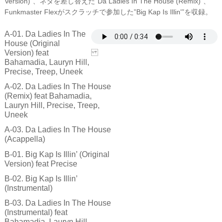
Version)”、ネタを差し替えた”Da Ladies In The House (Remix)”、
Funkmaster Flexがスクラッチで参加した”Big Kap Is Illin'”を収録。
A-01. Da Ladies In The
House (Original
Version) feat
Bahamadia, Lauryn Hill,
Precise, Treep, Uneek
A-02. Da Ladies In The House
(Remix) feat Bahamadia,
Lauryn Hill, Precise, Treep,
Uneek
A-03. Da Ladies In The House
(Acappella)
B-01. Big Kap Is Illin’ (Original
Version) feat Precise
B-02. Big Kap Is Illin’
(Instrumental)
B-03. Da Ladies In The House
(Instrumental) feat
Bahamadia, Lauryn Hill,