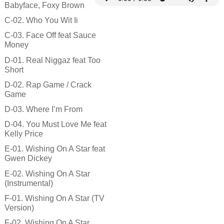
Babyface, Foxy Brown
C-02. Who You Wit Ii
C-03. Face Off feat Sauce
Money
D-01. Real Niggaz feat Too
Short
D-02. Rap Game / Crack
Game
D-03. Where I’m From
D-04. You Must Love Me feat
Kelly Price
E-01. Wishing On A Star feat
Gwen Dickey
E-02. Wishing On A Star
(Instrumental)
F-01. Wishing On A Star (TV
Version)
F-02. Wishing On A Star