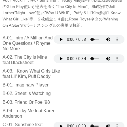
Four”Rockin’ It”使い”Sunshine”、Teddy Riley製作でBlackstreet参加
のGlen Fley使いが意表を着く”The City Is Mine”、Ski製作でJeff
Lorber”Night Love”使い”Who U Wit Il”、Puffy & Lil’Kim参加”I Know
What Girl Like”等、２枚組全１４曲にRose Royseネタの”Wishing
On A Star”のボーナスシングルの豪華３枚組。
A-01. Intro / A Million And
One Questions / Rhyme
No More
A-02. The City Is Mine
feat Blackstreet
A-03. I Know What Girls Like
feat Lil’ Kim, Puff Daddy
B-01. Imaginary Player
B-02. Street Is Watching
B-03. Friend Or Foe ’98
B-04. Lucky Me feat Karen
Anderson
C-01. Sunshine feat