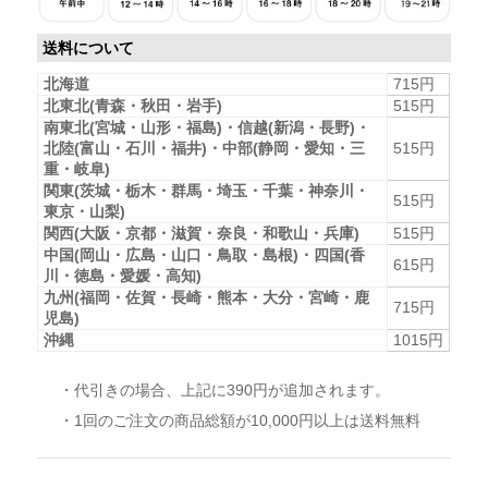
送料について
北海道
715円
北東北(青森・秋田・岩手)
515円
南東北(宮城・山形・福島)・信越(新潟・長野)・
北陸(富山・石川・福井)・中部(静岡・愛知・三
515円
重・岐阜)
関東(茨城・栃木・群馬・埼玉・千葉・神奈川・
515円
東京・山梨)
関西(大阪・京都・滋賀・奈良・和歌山・兵庫)
515円
中国(岡山・広島・山口・鳥取・島根)・四国(香
615円
川・徳島・愛媛・高知)
九州(福岡・佐賀・長崎・熊本・大分・宮崎・鹿
715円
児島)
沖縄
1015円
・代引きの場合、上記に390円が追加されます。
・1回のご注文の商品総額が10,000円以上は送料無料