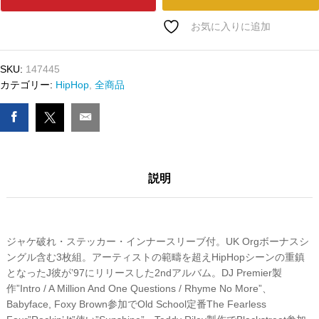
ﾄﾞ
JAY-
お気に入りに追加
Z
-
SKU:
147445
IN
カテゴリー:
HipHop
,
全商品
MY
LIFETIME,
VOL.
1
数
量
説明
ジャケ破れ・ステッカー・インナースリーブ付。UK Orgボーナスシ
ングル含む3枚組。アーティストの範疇を超えHipHopシーンの重鎮
となったJ彼が’97にリリースした2ndアルバム。DJ Premier製
作”Intro / A Million And One Questions / Rhyme No More”、
Babyface, Foxy Brown参加でOld School定番The Fearless