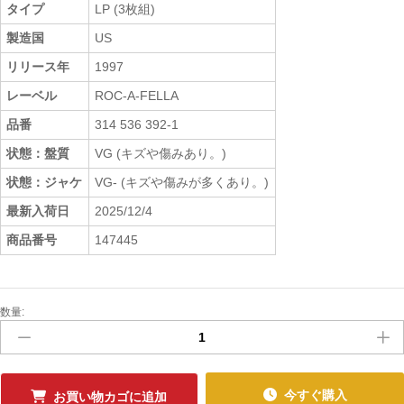
タイプ
LP (3枚組)
製造国
US
リリース年
1997
レーベル
ROC-A-FELLA
品番
314 536 392-1
状態：盤質
VG (キズや傷みあり。)
状態：ジャケ
VG- (キズや傷みが多くあり。)
最新入荷日
2025/12/4
商品番号
147445
数量:
中
古
ﾚ
ｺ
ｰ
今すぐ購入
お買い物カゴに追加