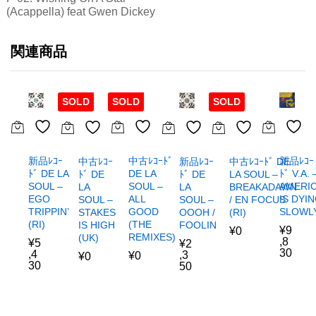
(Acappella) feat Gwen Dickey
関連商品
SOLD
SOLD
SOLD
新品ﾚｺｰ
中古ﾚｺｰﾄﾞ
新品ﾚｺｰ
中古ﾚｺｰ
新品ﾚｺｰ
中古ﾚｺｰﾄﾞ DE
ﾄﾞ DE LA
DE LA
ﾄﾞ V.A. 
ﾄﾞ DE
ﾄﾞ DE
LA SOUL –
SOUL –
SOUL –
AMERI
LA
LA
BREAKADAWN
EGO
ALL
IS DYI
SOUL –
SOUL –
/ EN FOCUS
TRIPPIN’
GOOD
SLOWL
STAKES
OOOH /
(RI)
(RI)
(THE
IS HIGH
FOOLIN
¥
9
¥
0
REMIXES)
(UK)
,8
¥
5
¥
2
30
,4
,3
¥
0
¥
0
30
50