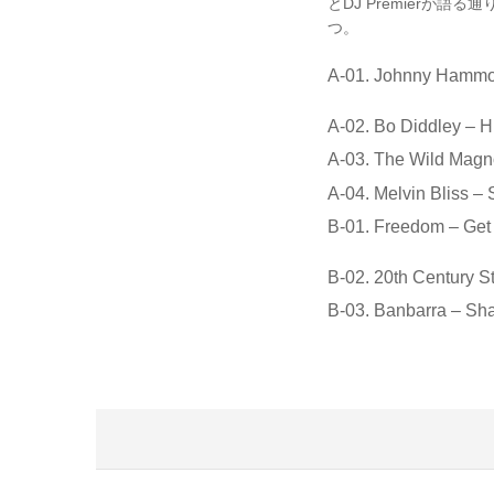
とDJ Premierが
つ。
A-01. Johnny Hammon
A-02. Bo Diddley – H
A-03. The Wild Magno
A-04. Melvin Bliss – 
B-01. Freedom – Ge
B-02. 20th Century S
B-03. Banbarra – Sh