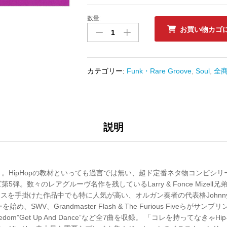
数量:
中
お買い物カゴ
古
ﾚ
ｺ
ｰ
カテゴリー:
Funk・Rare Groove
,
Soul
,
全
ﾄﾞ
V.A.
(Johnny
Hammond,
Freedom)
説明
-
ULTIMATE
BREAKS
&
HipHopの教材といっても過言では無い、超ド定番ネタ物コンピシリーズUlti
BEATS
。数々のレアグルーヴ名作を残しているLarry & Fonce Mizell兄弟に
05
ュースを手掛けた作品中でも特に人気が高い、オルガン奏者の代表格Johnny Ham
数
始め、SWV、Grandmaster Flash & The Furious Fiveらが
量
om”Get Up And Dance”など全7曲を収録。 「コレを持ってなきゃHi