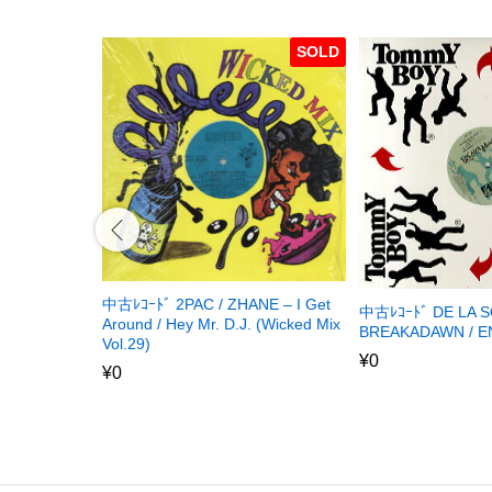
SOLD
中古ﾚｺｰﾄﾞ 2PAC / ZHANE – I Get
中古ﾚｺｰﾄﾞ DE LA S
Around / Hey Mr. D.J. (Wicked Mix
BREAKADAWN / EN
Vol.29)
¥
0
¥
0