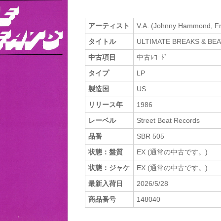
アーティスト
V.A. (Johnny Hammond, F
タイトル
ULTIMATE BREAKS & BEA
中古項目
中古ﾚｺｰﾄﾞ
タイプ
LP
製造国
US
リリース年
1986
レーベル
Street Beat Records
品番
SBR 505
状態：盤質
EX (通常の中古です。)
状態：ジャケ
EX (通常の中古です。)
最新入荷日
2026/5/28
商品番号
148040