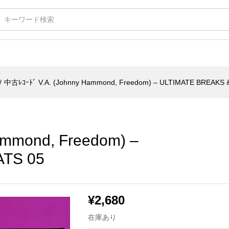
nd, Freedom) - ULTIMATE BREAKS & BEATS 05
/
中古ﾚｺｰﾄﾞ V.A. (Johnny Hammond, Freedom) – ULTIMATE BREAKS 
ammond, Freedom) –
ATS 05
¥
2,680
在庫あり