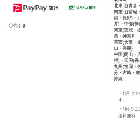
北東北(青森
南東北(宮城
潟・長野)・
井)・中部(
〇代引き
関東(茨城・
葉・神奈川・
関西(大阪・
山・兵庫)
中国(岡山・
根)・四国(
九州(福岡・
分・宮崎・鹿
沖縄
・代引きの
す。
・1回のご
送料無料