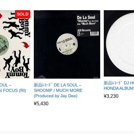
SOLD
新品ﾚｺｰﾄﾞ DJ H
OUL –
新品ﾚｺｰﾄﾞ DE LA SOUL –
HONDA ALBUM
 FOCUS (RI)
SHOOMP / MUCH MORE
(Produced by Jay Dee)
¥
3,230
¥
5,430