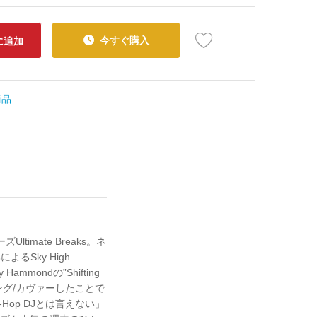
今すぐ購入
に追加
商品
mate Breaks。ネ
よるSky High
mondの”Shifting
サンプリング/カヴァーしたことで
p-Hop DJとは言えない」