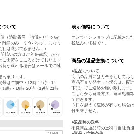
について
表示価格について
急便（追跡番号・補償あり）のみ
オンラインショップに記載され
・離島のみ「ゆうパック」になり
税込みの価格です。
会社は選択できません。）
（前払いの方はご入金確認）から
のご出荷をこころがけております
商品の返品交換について
出荷が遅れる場合はメールでご連
●返品について
商品の品質には万全を期してお
定も承ります。
商品不良が発生した場合は、配
帯は午前中・12時-14時・14
下記までご連絡お願い致します
-18時・18時-20時・19時-21時
こちらから発送方法、返金処理
て頂きます。
３日を越えて連絡が有った場合
付出来ません。
●返品時の送料
不良商品返品時の送料は当社負
●返品・交換条件
715円