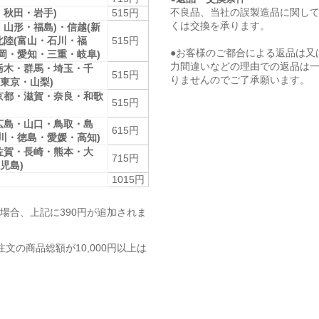
不良品、当社の誤製造品に関し
・秋田・岩手)
515円
くは交換を承ります。
・山形・福島)・信越(新
北陸(富山・石川・福
515円
●お客様のご都合による返品は又
静岡・愛知・三重・岐阜)
力間違いなどの理由での返品は
栃木・群馬・埼玉・千
515円
りませんのでご了承願います。
東京・山梨)
京都・滋賀・奈良・和歌
515円
広島・山口・鳥取・島
615円
香川・徳島・愛媛・高知)
佐賀・長崎・熊本・大
715円
児島)
1015円
場合、上記に390円が追加されま
注文の商品総額が10,000円以上は