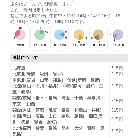
場合はメールでご連絡致します。
また、時間指定も承ります。
指定できる時間帯は午前中・12時-14時・14時-16時・16
時-18時・18時-20時・19時-21時です。
送料について
北海道
715円
北東北(青森・秋田・岩手)
515円
南東北(宮城・山形・福島)・信越(新潟・長野)・
北陸(富山・石川・福井)・中部(静岡・愛知・三
515円
重・岐阜)
関東(茨城・栃木・群馬・埼玉・千葉・神奈川・
515円
東京・山梨)
関西(大阪・京都・滋賀・奈良・和歌山・兵庫)
515円
中国(岡山・広島・山口・鳥取・島根)・四国(香
615円
川・徳島・愛媛・高知)
九州(福岡・佐賀・長崎・熊本・大分・宮崎・鹿
715円
児島)