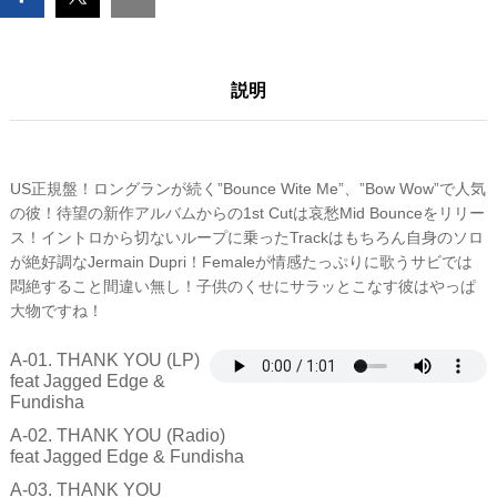
量
説明
US正規盤！ロングランが続く”Bounce Wite Me”、”Bow Wow”で人気
の彼！待望の新作アルバムからの1st Cutは哀愁Mid Bounceをリリー
ス！イントロから切ないループに乗ったTrackはもちろん自身のソロ
が絶好調なJermain Dupri！Femaleが情感たっぷりに歌うサビでは
悶絶すること間違い無し！子供のくせにサラッとこなす彼はやっぱ
大物ですね！
A-01. THANK YOU (LP)
feat Jagged Edge &
Fundisha
A-02. THANK YOU (Radio)
feat Jagged Edge & Fundisha
A-03. THANK YOU