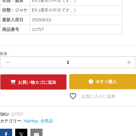
状態：盤質
EX (通常の中古です。)
状態：ジャケ
EX (通常の中古です。)
最新入荷日
2026/6/15
商品番号
12757
数量:
中
古
ﾚ
ｺ
ｰ
今すぐ購入
お買い物カゴに追加
ﾄﾞ
LIL
お気に入りに追加
BOW
WOW
SKU:
12757
-
カテゴリー:
HipHop
,
全商品
THANK
YOU
数