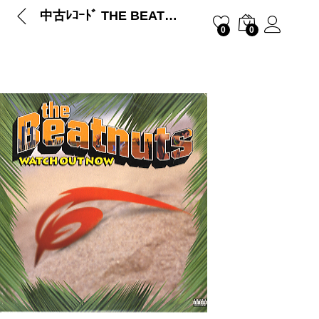
中古ﾚｺｰﾄﾞ THE BEATNUTS – WATCH OUT NOW / TURN IT OUT
0
0