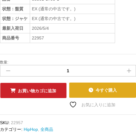
状態：盤質
EX (通常の中古です。)
状態：ジャケ
EX (通常の中古です。)
最新入荷日
2026/5/4
商品番号
22957
数量:
中
古
ﾚ
ｺ
ｰ
今すぐ購入
お買い物カゴに追加
ﾄﾞ
THE
お気に入りに追加
BEATNUTS
-
SKU:
22957
WATCH
カテゴリー:
HipHop
,
全商品
OUT