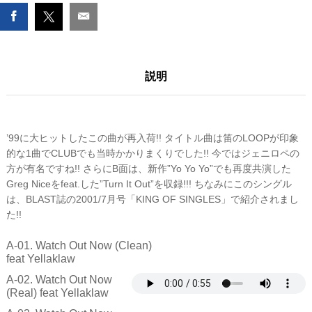
NOW
/
TURN
IT
OUT
説明
数
量
’99に大ヒットしたこの曲が再入荷!! タイトル曲は笛のLOOPが印象
的な1曲でCLUBでも当時かかりまくりでした!! 今ではジェニロペの
方が有名ですね!! さらにB面は、新作”Yo Yo Yo”でも再度共演した
Greg Niceをfeat.した”Turn It Out”を収録!!! ちなみにこのシングル
は、BLAST誌の2001/7月号「KING OF SINGLES」で紹介されまし
た!!
A-01. Watch Out Now (Clean)
feat Yellaklaw
A-02. Watch Out Now
(Real) feat Yellaklaw