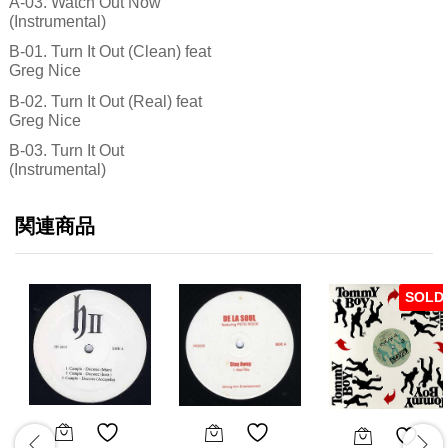
A-03. Watch Out Now
(Instrumental)
B-01. Turn It Out (Clean) feat
Greg Nice
B-02. Turn It Out (Real) feat
Greg Nice
B-03. Turn It Out
(Instrumental)
関連商品
SOLD