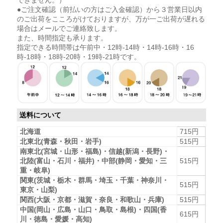
できません。）
●ご注文確認（前払いの方はご入金確認）から３営業日以内
のご出荷をこころがけておりますが、万が一ご出荷が遅れる
場合はメールでご連絡致します。
また、時間指定も承ります。
指定できる時間帯は午前中・12時-14時・14時-16時・16
時-18時・18時-20時・19時-21時です。
送料について
北海道
715円
北東北(青森・秋田・岩手)
515円
南東北(宮城・山形・福島)・信越(新潟・長野)・
北陸(富山・石川・福井)・中部(静岡・愛知・三
515円
重・岐阜)
関東(茨城・栃木・群馬・埼玉・千葉・神奈川・
515円
東京・山梨)
関西(大阪・京都・滋賀・奈良・和歌山・兵庫)
515円
中国(岡山・広島・山口・鳥取・島根)・四国(香
615円
川・徳島・愛媛・高知)