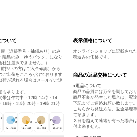
について
表示価格について
急便（追跡番号・補償あり）のみ
オンラインショップに記載され
・離島のみ「ゆうパック」になり
税込みの価格です。
会社は選択できません。）
（前払いの方はご入金確認）から
のご出荷をこころがけております
商品の返品交換について
出荷が遅れる場合はメールでご連
●返品について
商品の品質には万全を期してお
定も承ります。
商品不良が発生した場合は、配
帯は午前中・12時-14時・14
下記までご連絡お願い致します
-18時・18時-20時・19時-21時
こちらから発送方法、返金処理
て頂きます。
３日を越えて連絡が有った場合
付出来ません。