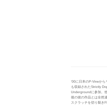
’00に日本のP-Vineか
も収録されたStrictly D
Undergroundに参
後の彼の作品とは全然違うミド
スクラッチを切り裂きF