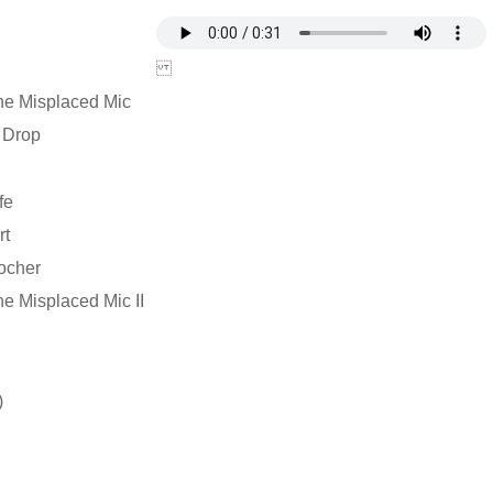
he Misplaced Mic
 Drop
fe
rt
ocher
e Misplaced Mic II
)