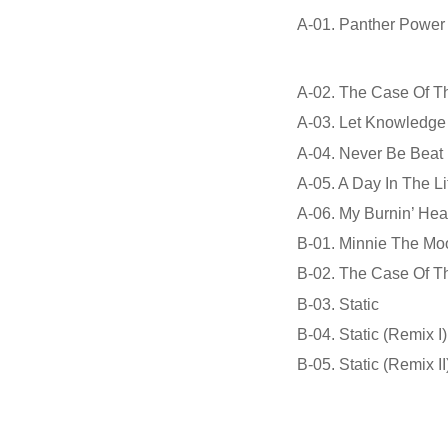
A-01. Panther Power
A-02. The Case Of T
A-03. Let Knowledge
A-04. Never Be Beat
A-05. A Day In The Li
A-06. My Burnin’ Hea
B-01. Minnie The Mo
B-02. The Case Of Th
B-03. Static
B-04. Static (Remix I)
B-05. Static (Remix II