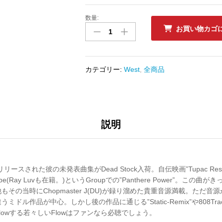
数量:
新
お買い物カゴ
品
ﾚ
ｺ
ｰ
カテゴリー:
West
,
全商品
ﾄﾞ
TUPAC
SHAKUR
(2Pac)
-
説明
THE
LOST
TAPES
数
らリリースされた彼の未発表曲集がDead Stock入荷。自伝映画”Tupac Resu
量
ope(Ray Luvも在籍。)というGroupでの”Panthere Power”。この曲がきっ
加。他もその当時にChopmaster J(DU)が録り溜めた貴重音源満載。ただ音源
ル作品が中心。しかし後の作品に通じる”Static-Remix”や808Track、
lowする若々しいFlowはファンなら必聴でしょう。