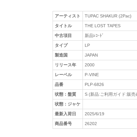
アーティスト
TUPAC SHAKUR (2Pac)
タイトル
THE LOST TAPES
中古項目
新品ﾚｺｰﾄﾞ
タイプ
LP
製造国
JAPAN
リリース年
2000
レーベル
P-VINE
品番
PLP-6826
状態：盤質
S (新品:ご利用ガイド:販
状態：ジャケ
最新入荷日
2025/6/19
商品番号
26202