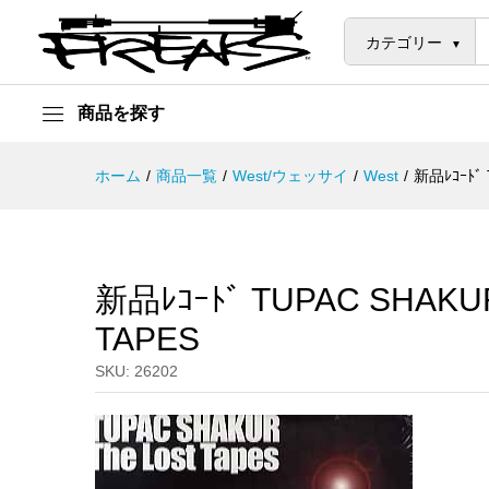
新品ﾚｺｰﾄﾞ TUPAC SHAKUR (2Pa
説明
カテゴリー
商品を探す
ホーム
/
商品一覧
/
West/ウェッサイ
/
West
/
新品ﾚｺｰﾄﾞ 
新品ﾚｺｰﾄﾞ TUPAC SHAKUR 
TAPES
SKU:
26202