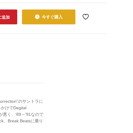
今すぐ購入
に追加
rrection”のサントラに
かけでDegital
が悪く、’89～’91なので
Break Beatsに乗り