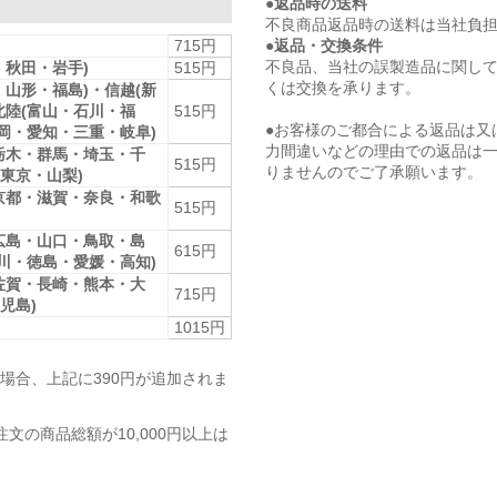
●返品時の送料
不良商品返品時の送料は当社負
●返品・交換条件
715円
不良品、当社の誤製造品に関し
・秋田・岩手)
515円
くは交換を承ります。
・山形・福島)・信越(新
北陸(富山・石川・福
515円
●お客様のご都合による返品は又
静岡・愛知・三重・岐阜)
力間違いなどの理由での返品は
栃木・群馬・埼玉・千
515円
りませんのでご了承願います。
東京・山梨)
京都・滋賀・奈良・和歌
515円
広島・山口・鳥取・島
615円
香川・徳島・愛媛・高知)
佐賀・長崎・熊本・大
715円
児島)
1015円
場合、上記に390円が追加されま
注文の商品総額が10,000円以上は