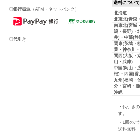
送料について
〇銀行振込
（ATM・ネットバンク）
北海道
北東北(青森
南東北(宮城
潟・長野)・
井)・中部(
〇代引き
関東(茨城・
葉・神奈川・
関西(大阪・
山・兵庫)
中国(岡山・
根)・四国(
九州(福岡・
分・宮崎・鹿
沖縄
・代引きの
す。
・1回のご
送料無料