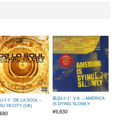
新品ﾚｺｰﾄﾞ V.A. – AMERICA
ﾚｺｰﾄﾞ DE LA SOUL –
IS DYING SLOWLY
U YA CITY (UK)
¥
9,830
,680