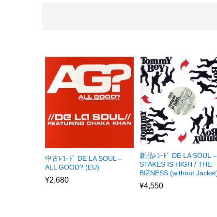
新品ﾚｺｰﾄﾞ DE LA SOUL –
中古ﾚｺｰﾄﾞ DE LA SOUL –
STAKES IS HIGH / THE
ALL GOOD? (EU)
BIZNESS (without Jacket
¥
2,680
¥
4,550