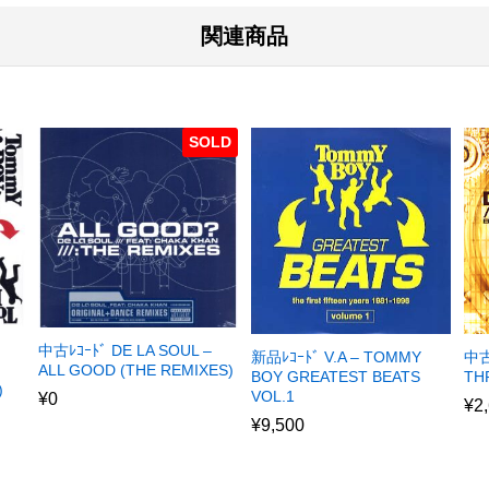
関連商品
SOLD
中古ﾚｺｰﾄﾞ DE LA SOUL –
新品ﾚｺｰﾄﾞ V.A – TOMMY
中古
ALL GOOD (THE REMIXES)
BOY GREATEST BEATS
THR
)
VOL.1
¥
0
¥
2
¥
9,500