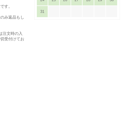
担です。
31
てのみ返品もし
は注文時の入
一切受付けてお