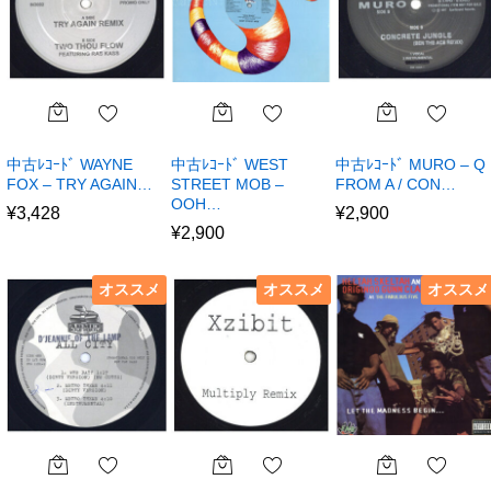
中古ﾚｺｰﾄﾞ WAYNE
中古ﾚｺｰﾄﾞ WEST
中古ﾚｺｰﾄﾞ MURO – Q
FOX – TRY AGAIN…
STREET MOB –
FROM A / CON…
OOH…
¥
3,428
¥
2,900
¥
2,900
オススメ
オススメ
オススメ