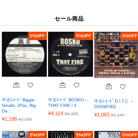
セール商品
5
%
5
%
5
%
中古ﾚｺｰﾄﾞ Biggie
中古ﾚｺｰﾄﾞ BOSKO –
中古ﾚｺｰﾄﾞ D.I.T.C. –
Smalls, 2Pac, Big
THAT FIRE / 4…
DIGNIFIED …
Da…
¥
4,114
¥
4,330
¥
1,083
¥
1,140
¥
1,188
¥
1,250
5
%
5
%
5
%