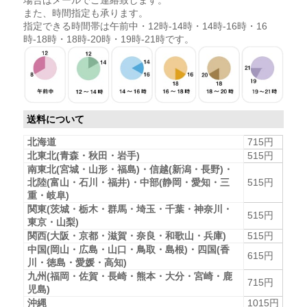
また、時間指定も承ります。
指定できる時間帯は午前中・12時-14時・14時-16時・16
時-18時・18時-20時・19時-21時です。
送料について
北海道
715円
北東北(青森・秋田・岩手)
515円
南東北(宮城・山形・福島)・信越(新潟・長野)・
北陸(富山・石川・福井)・中部(静岡・愛知・三
515円
重・岐阜)
関東(茨城・栃木・群馬・埼玉・千葉・神奈川・
515円
東京・山梨)
関西(大阪・京都・滋賀・奈良・和歌山・兵庫)
515円
中国(岡山・広島・山口・鳥取・島根)・四国(香
615円
川・徳島・愛媛・高知)
九州(福岡・佐賀・長崎・熊本・大分・宮崎・鹿
715円
児島)
沖縄
1015円