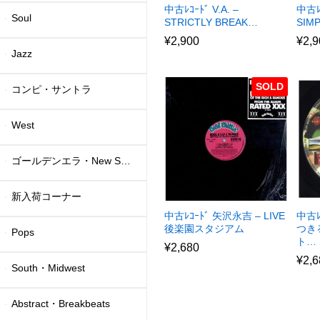
中古ﾚｺｰﾄﾞ V.A. –
中古ﾚ
Soul
STRICTLY BREAK…
SIM
¥
2,900
¥
2,9
Jazz
SOLD
コンピ・サントラ
West
ゴールデンエラ・New School
新入荷コーナー
中古ﾚｺｰﾄﾞ 矢沢永吉 – LIVE
中古ﾚ
後楽園スタジアム
つき
Pops
ト…
¥
2,680
¥
2,6
South・Midwest
Abstract・Breakbeats