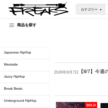
カテゴリー
商品を探す
Japanese HipHop
Westside
【8/7】今
2026年8月7日
Jazzy HipHop
Break Beats
Underground HipHop
SOLD