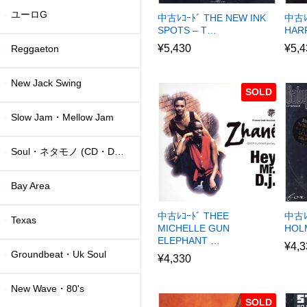
ユーロG
中古ﾚｺｰﾄﾞ THE NEW INK
中古ﾚ
SPOTS – T…
HAR
¥
5,430
¥
5,4
Reggaeton
New Jack Swing
SOLD
Slow Jam・Mellow Jam
Soul・ネタモノ (CD・DVD)
Bay Area
中古ﾚｺｰﾄﾞ THEE
中古ﾚｺ
Texas
MICHELLE GUN
HOL
ELEPHANT …
¥
4,3
Groundbeat・Uk Soul
¥
4,330
New Wave・80's
SOLD