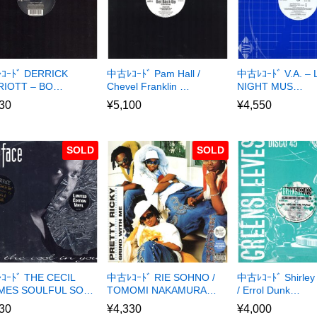
ｺｰﾄﾞ DERRICK
中古ﾚｺｰﾄﾞ Pam Hall /
中古ﾚｺｰﾄﾞ V.A. – 
RIOTT – BO…
Chevel Franklin …
NIGHT MUS…
30
¥
5,100
¥
4,550
SOLD
SOLD
ｰﾄﾞ THE CECIL
中古ﾚｺｰﾄﾞ RIE SOHNO /
中古ﾚｺｰﾄﾞ Shirley
MES SOULFUL SO…
TOMOMI NAKAMURA…
/ Errol Dunk…
30
¥
4,330
¥
4,000