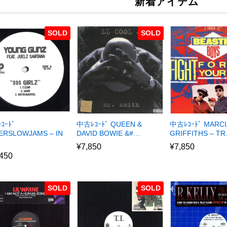
新着アイテム
SOLD
SOLD
ｺｰﾄﾞ
中古ﾚｺｰﾄﾞ QUEEN &
中古ﾚｺｰﾄﾞ MARCI
ERSLOWJAMS – IN
DAVID BOWIE &#…
GRIFFITHS – T
¥
7,850
¥
7,850
,450
SOLD
SOLD