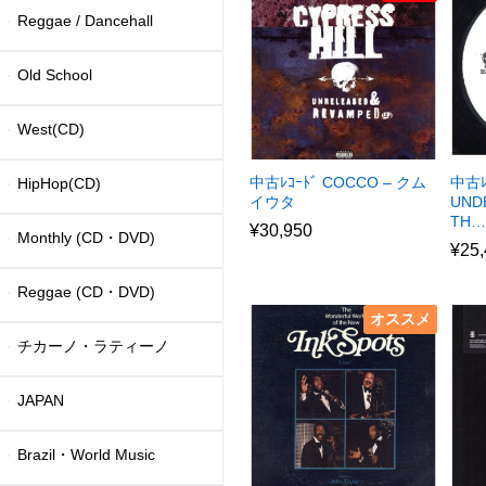
Reggae / Dancehall
Old School
West(CD)
中古ﾚｺｰﾄﾞ COCCO – クム
中古ﾚ
HipHop(CD)
イウタ
UND
TH…
¥
30,950
Monthly (CD・DVD)
¥
25
Reggae (CD・DVD)
オススメ
チカーノ・ラティーノ
JAPAN
Brazil・World Music