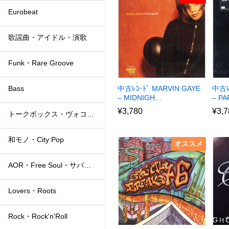
Eurobeat
歌謡曲・アイドル・演歌
Funk・Rare Groove
Bass
中古ﾚｺｰﾄﾞ MARVIN GAYE
中古ﾚ
– MIDNIGH…
– P
¥
3,780
¥
3,7
トークボックス・ヴォコーダー
和モノ・City Pop
オススメ
AOR・Free Soul・サバービア
Lovers・Roots
Rock・Rock'n'Roll