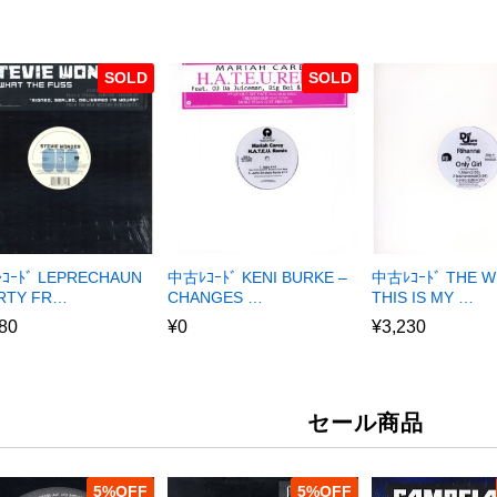
SOLD
SOLD
ｺｰﾄﾞ LEPRECHAUN
中古ﾚｺｰﾄﾞ KENI BURKE –
中古ﾚｺｰﾄﾞ THE W
ARTY FR…
CHANGES …
THIS IS MY …
80
¥
0
¥
3,230
セール商品
5
%
5
%