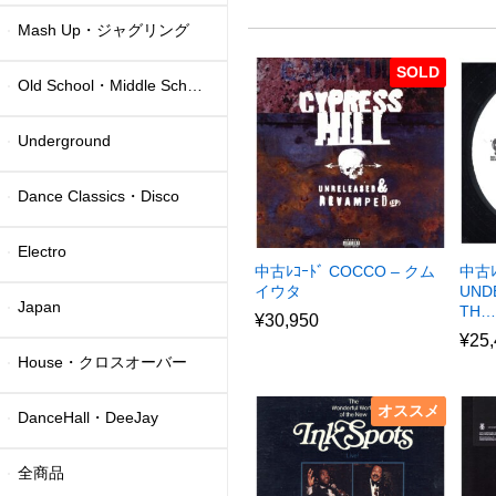
Mash Up・ジャグリング
SOLD
Old School・Middle School
Underground
Dance Classics・Disco
Electro
中古ﾚｺｰﾄﾞ COCCO – クム
中古ﾚ
イウタ
UND
Japan
TH…
¥
30,950
¥
25
House・クロスオーバー
オススメ
DanceHall・DeeJay
全商品