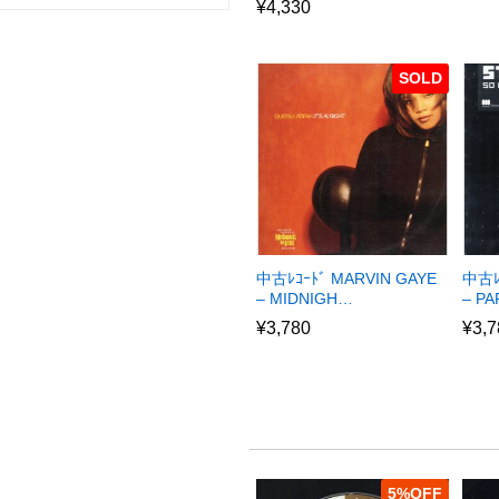
¥
4,330
SOLD
中古ﾚｺｰﾄﾞ MARVIN GAYE
中古ﾚ
– MIDNIGH…
– P
¥
3,780
¥
3,7
5
%