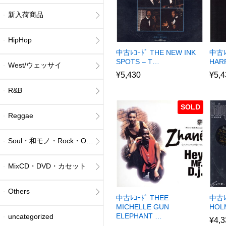
新入荷商品
HipHop
中古ﾚｺｰﾄﾞ THE NEW INK
中古ﾚ
SPOTS – T…
HAR
West/ウェッサイ
¥
5,430
¥
5,4
R&B
SOLD
Reggae
Soul・和モノ・Rock・Others
MixCD・DVD・カセット
Others
中古ﾚｺｰﾄﾞ THEE
中古ﾚｺ
MICHELLE GUN
HOL
ELEPHANT …
uncategorized
¥
4,3