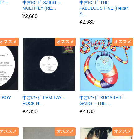
TY –
中古ﾚｺｰﾄﾞ XZIBIT –
中古ﾚｺｰﾄﾞ THE
MULTIPLY (RE…
FABULOUS FIVE (Heltah
S…
¥
2,680
¥
2,680
オススメ
オススメ
オススメ
– BOY
中古ﾚｺｰﾄﾞ FAM-LAY –
中古ﾚｺｰﾄﾞ SUGARHILL
ROCK N̵…
GANG – THE …
¥
2,350
¥
2,130
オススメ
オススメ
オススメ