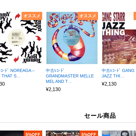
オススメ
オススメ
ｺｰﾄﾞ NOREAGA –
中古ﾚｺｰﾄﾞ
中古ﾚｺｰﾄﾞ GANG 
Y THAT S…
GRANDMASTER MELLE
JAZZ THI…
MEL AND T…
30
¥
2,130
¥
2,130
セール商品
5
%
5
%