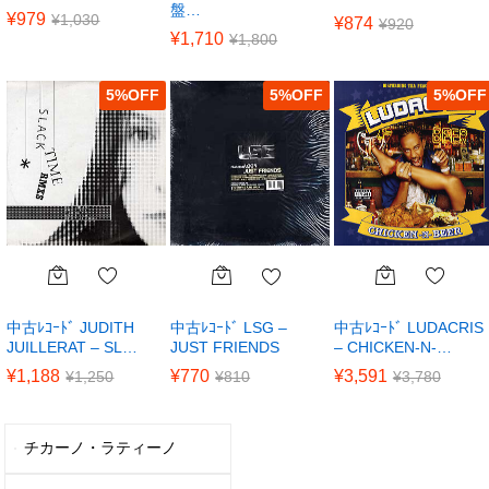
盤…
¥
979
¥
1,030
¥
874
¥
920
¥
1,710
¥
1,800
5
%
5
%
5
%
中古ﾚｺｰﾄﾞ JUDITH
中古ﾚｺｰﾄﾞ LUDACRIS
中古ﾚｺｰﾄﾞ LSG –
JUILLERAT – SL…
– CHICKEN-N-…
JUST FRIENDS
¥
1,188
¥
3,591
¥
770
¥
1,250
¥
3,780
¥
810
チカーノ・ラティーノ