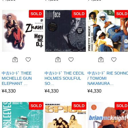
SOLD
SOLD
SOLD
中古ﾚｺｰﾄﾞ THEE
中古ﾚｺｰﾄﾞ THE CECIL
中古ﾚｺｰﾄﾞ RIE SOHN
MICHELLE GUN
HOLMES SOULFUL
/ TOMOMI
ELEPHANT …
SO…
NAKAMURA…
¥
4,330
¥
4,330
¥
4,330
SOLD
SOLD
SOLD