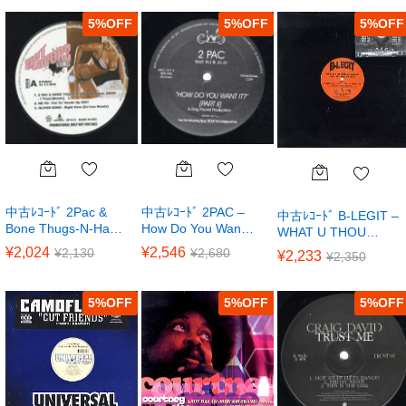
5
%
5
%
5
%
中古ﾚｺｰﾄﾞ 2Pac &
中古ﾚｺｰﾄﾞ 2PAC –
中古ﾚｺｰﾄﾞ B-LEGIT –
Bone Thugs-N-Ha…
How Do You Wan…
WHAT U THOU…
¥
2,024
¥
2,546
¥
2,130
¥
2,680
¥
2,233
¥
2,350
5
%
5
%
5
%