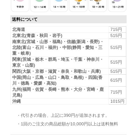
送料について
北海道
715円
北東北(青森・秋田・岩手)
515円
南東北(宮城・山形・福島)・信越(新潟・長野)・
北陸(富山・石川・福井)・中部(静岡・愛知・三
515円
重・岐阜)
関東(茨城・栃木・群馬・埼玉・千葉・神奈川・
515円
東京・山梨)
関西(大阪・京都・滋賀・奈良・和歌山・兵庫)
515円
中国(岡山・広島・山口・鳥取・島根)・四国(香
615円
川・徳島・愛媛・高知)
九州(福岡・佐賀・長崎・熊本・大分・宮崎・鹿
715円
児島)
沖縄
1015円
・代引きの場合、上記に390円が追加されます。
・1回のご注文の商品総額が10,000円以上は送料無料