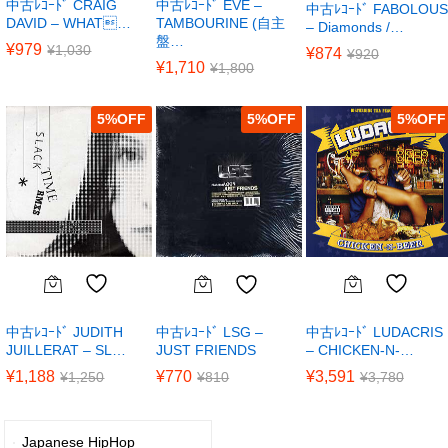
中古ﾚｺｰﾄﾞ CRAIG
中古ﾚｺｰﾄﾞ EVE –
中古ﾚｺｰﾄﾞ FABOLOUS
DAVID – WHAT…
TAMBOURINE (自主
– Diamonds /…
盤…
¥
979
¥
1,030
¥
874
¥
920
¥
1,710
¥
1,800
5
%
5
%
5
%
中古ﾚｺｰﾄﾞ JUDITH
中古ﾚｺｰﾄﾞ LUDACRIS
中古ﾚｺｰﾄﾞ LSG –
JUILLERAT – SL…
– CHICKEN-N-…
JUST FRIENDS
¥
1,188
¥
3,591
¥
770
¥
1,250
¥
3,780
¥
810
Japanese HipHop