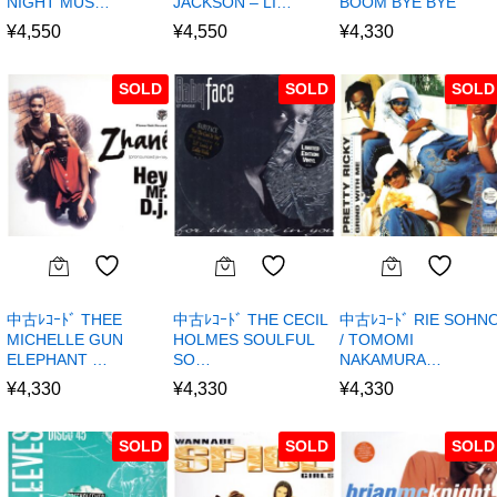
NIGHT MUS…
JACKSON – LI…
BOOM BYE BYE
¥
4,550
¥
4,550
¥
4,330
SOLD
SOLD
SOLD
中古ﾚｺｰﾄﾞ THEE
中古ﾚｺｰﾄﾞ THE CECIL
中古ﾚｺｰﾄﾞ RIE SOHN
MICHELLE GUN
HOLMES SOULFUL
/ TOMOMI
ELEPHANT …
SO…
NAKAMURA…
¥
4,330
¥
4,330
¥
4,330
SOLD
SOLD
SOLD