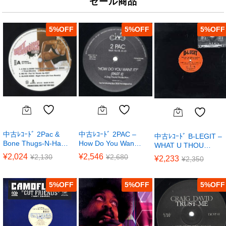
セール商品
5
%
5
%
5
%
中古ﾚｺｰﾄﾞ 2Pac &
中古ﾚｺｰﾄﾞ 2PAC –
中古ﾚｺｰﾄﾞ B-LEGIT –
Bone Thugs-N-Ha…
How Do You Wan…
WHAT U THOU…
¥
2,024
¥
2,546
¥
2,130
¥
2,680
¥
2,233
¥
2,350
5
%
5
%
5
%