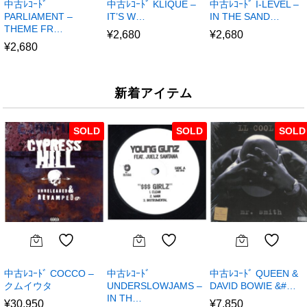
中古ﾚｺｰﾄﾞ
中古ﾚｺｰﾄﾞ KLIQUE –
中古ﾚｺｰﾄﾞ I-LEVEL –
PARLIAMENT –
IT’S W…
IN THE SAND…
THEME FR…
¥
2,680
¥
2,680
¥
2,680
新着アイテム
SOLD
SOLD
SOLD
中古ﾚｺｰﾄﾞ COCCO –
中古ﾚｺｰﾄﾞ
中古ﾚｺｰﾄﾞ QUEEN &
クムイウタ
UNDERSLOWJAMS –
DAVID BOWIE &#…
IN TH…
¥
30,950
¥
7,850