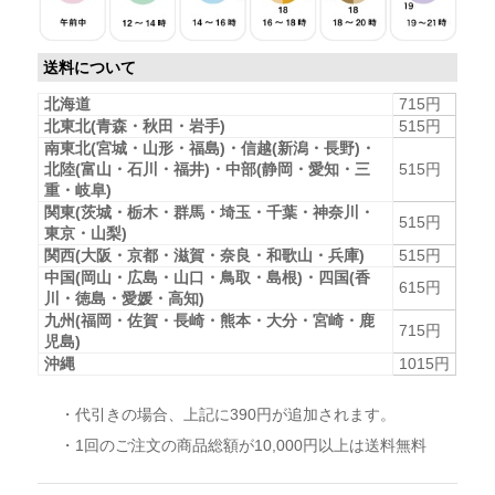
送料について
北海道
715円
北東北(青森・秋田・岩手)
515円
南東北(宮城・山形・福島)・信越(新潟・長野)・
北陸(富山・石川・福井)・中部(静岡・愛知・三
515円
重・岐阜)
関東(茨城・栃木・群馬・埼玉・千葉・神奈川・
515円
東京・山梨)
関西(大阪・京都・滋賀・奈良・和歌山・兵庫)
515円
中国(岡山・広島・山口・鳥取・島根)・四国(香
615円
川・徳島・愛媛・高知)
九州(福岡・佐賀・長崎・熊本・大分・宮崎・鹿
715円
児島)
沖縄
1015円
・代引きの場合、上記に390円が追加されます。
・1回のご注文の商品総額が10,000円以上は送料無料