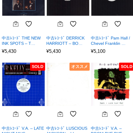
中古ﾚｺｰﾄﾞ THE NEW
中古ﾚｺｰﾄﾞ DERRICK
中古ﾚｺｰﾄﾞ Pam Hall /
INK SPOTS – T…
HARRIOTT – BO…
Chevel Franklin …
¥
5,430
¥
5,430
¥
5,100
SOLD
オススメ
SOLD
中古ﾚｺｰﾄﾞ V.A. – LATE
中古ﾚｺｰﾄﾞ LUSCIOUS
中古ﾚｺｰﾄﾞ V.A. –