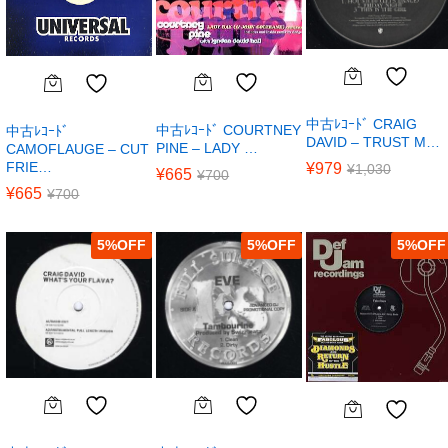
中古ﾚｺｰﾄﾞ CRAIG
中古ﾚｺｰﾄﾞ COURTNEY
中古ﾚｺｰﾄﾞ
DAVID – TRUST M…
PINE – LADY …
CAMOFLAUGE – CUT
FRIE…
¥
979
¥
1,030
¥
665
¥
700
¥
665
¥
700
5
%
5
%
5
%