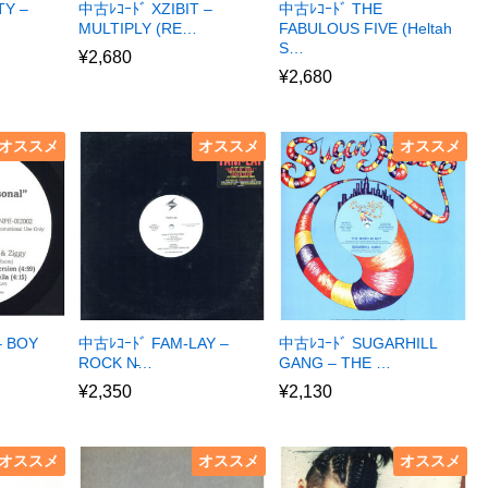
TY –
中古ﾚｺｰﾄﾞ XZIBIT –
中古ﾚｺｰﾄﾞ THE
MULTIPLY (RE…
FABULOUS FIVE (Heltah
S…
¥
2,680
¥
2,680
オススメ
オススメ
オススメ
– BOY
中古ﾚｺｰﾄﾞ FAM-LAY –
中古ﾚｺｰﾄﾞ SUGARHILL
ROCK N̵…
GANG – THE …
¥
2,350
¥
2,130
オススメ
オススメ
オススメ