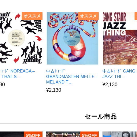
オススメ
オススメ
ｺｰﾄﾞ NOREAGA –
中古ﾚｺｰﾄﾞ
中古ﾚｺｰﾄﾞ GANG 
Y THAT S…
GRANDMASTER MELLE
JAZZ THI…
MEL AND T…
30
¥
2,130
¥
2,130
セール商品
5
%
5
%