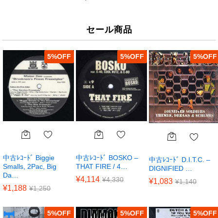
セール商品
5
%
5
%
5
%
中古ﾚｺｰﾄﾞ Biggie
中古ﾚｺｰﾄﾞ BOSKO –
中古ﾚｺｰﾄﾞ D.I.T.C. –
Smalls, 2Pac, Big
THAT FIRE / 4…
DIGNIFIED …
Da…
¥
4,114
¥
4,330
¥
1,083
¥
1,140
¥
1,188
¥
1,250
5
%
5
%
5
%