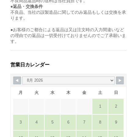
不良商品返品時の送料は当社負担です。
●返品・交換条件
不良品、当社の誤製造品に関してのみ返品もしくは交換を承
ります。
●お客様のご都合による返品は又は注文時の入力間違いなど
の理由での返品は一切受付けておりませんのでご了承願いま
す。
営業日カレンダー
月
火
水
木
金
土
日
1
2
3
4
5
6
7
8
9