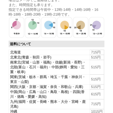
また、時間指定も承ります。
指定できる時間帯は午前中・12時-14時・14時-16時・16
時-18時・18時-20時・19時-21時です。
送料について
北海道
715円
北東北(青森・秋田・岩手)
515円
南東北(宮城・山形・福島)・信越(新潟・長野)・
北陸(富山・石川・福井)・中部(静岡・愛知・三
515円
重・岐阜)
関東(茨城・栃木・群馬・埼玉・千葉・神奈川・
515円
東京・山梨)
関西(大阪・京都・滋賀・奈良・和歌山・兵庫)
515円
中国(岡山・広島・山口・鳥取・島根)・四国(香
615円
川・徳島・愛媛・高知)
九州(福岡・佐賀・長崎・熊本・大分・宮崎・鹿
715円
児島)
沖縄
1015円