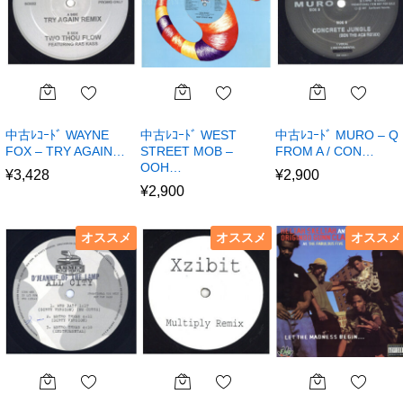
中古ﾚｺｰﾄﾞ WAYNE
中古ﾚｺｰﾄﾞ WEST
中古ﾚｺｰﾄﾞ MURO – Q
FOX – TRY AGAIN…
STREET MOB –
FROM A / CON…
OOH…
¥
3,428
¥
2,900
¥
2,900
オススメ
オススメ
オススメ