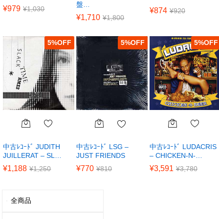
盤…
¥
979
¥
1,030
¥
874
¥
920
¥
1,710
¥
1,800
5
%
5
%
5
%
中古ﾚｺｰﾄﾞ JUDITH
中古ﾚｺｰﾄﾞ LUDACRIS
中古ﾚｺｰﾄﾞ LSG –
JUILLERAT – SL…
– CHICKEN-N-…
JUST FRIENDS
¥
1,188
¥
3,591
¥
770
¥
1,250
¥
3,780
¥
810
全商品