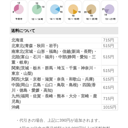
送料について
北海道
715円
北東北(青森・秋田・岩手)
515円
南東北(宮城・山形・福島)・信越(新潟・長野)・
北陸(富山・石川・福井)・中部(静岡・愛知・三
515円
重・岐阜)
関東(茨城・栃木・群馬・埼玉・千葉・神奈川・
515円
東京・山梨)
関西(大阪・京都・滋賀・奈良・和歌山・兵庫)
515円
中国(岡山・広島・山口・鳥取・島根)・四国(香
615円
川・徳島・愛媛・高知)
九州(福岡・佐賀・長崎・熊本・大分・宮崎・鹿
715円
児島)
沖縄
1015円
・代引きの場合、上記に390円が追加されます。