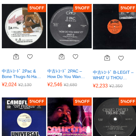
5
%
5
%
5
%
中古ﾚｺｰﾄﾞ 2Pac &
中古ﾚｺｰﾄﾞ 2PAC –
中古ﾚｺｰﾄﾞ B-LEGIT –
Bone Thugs-N-Ha…
How Do You Wan…
WHAT U THOU…
¥
2,024
¥
2,546
¥
2,130
¥
2,680
¥
2,233
¥
2,350
5
%
5
%
5
%