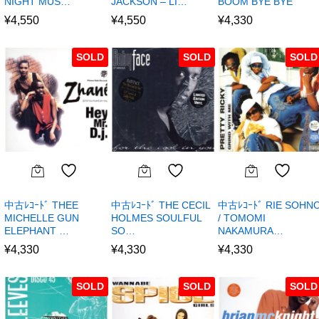
NIGHT MUS…
JACKSON – LI…
BOOM BYE BYE
¥
4,550
¥
4,550
¥
4,330
SOLD
SOLD
SOLD
中古ﾚｺｰﾄﾞ THEE
中古ﾚｺｰﾄﾞ THE CECIL
中古ﾚｺｰﾄﾞ RIE SOHN
MICHELLE GUN
HOLMES SOULFUL
/ TOMOMI
ELEPHANT …
SO…
NAKAMURA…
¥
4,330
¥
4,330
¥
4,330
SOLD
SOLD
SOLD