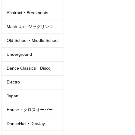
Abstract・Breakbeats
Mash Up・ジャグリング
Old School・Middle School
Underground
Dance Classics・Disco
Electro
Japan
House・クロスオーバー
DanceHall・DeeJay