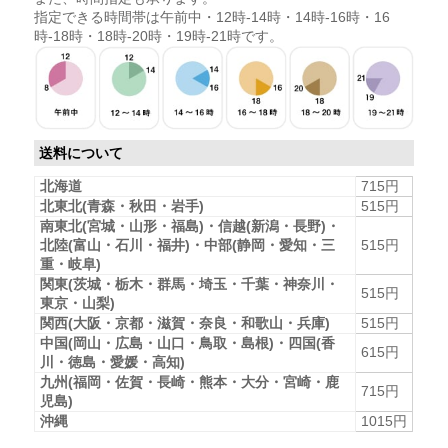
指定できる時間帯は午前中・12時-14時・14時-16時・16
時-18時・18時-20時・19時-21時です。
送料について
北海道
715円
北東北(青森・秋田・岩手)
515円
南東北(宮城・山形・福島)・信越(新潟・長野)・
北陸(富山・石川・福井)・中部(静岡・愛知・三
515円
重・岐阜)
関東(茨城・栃木・群馬・埼玉・千葉・神奈川・
515円
東京・山梨)
関西(大阪・京都・滋賀・奈良・和歌山・兵庫)
515円
中国(岡山・広島・山口・鳥取・島根)・四国(香
615円
川・徳島・愛媛・高知)
九州(福岡・佐賀・長崎・熊本・大分・宮崎・鹿
715円
児島)
沖縄
1015円