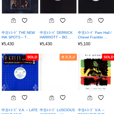
中古ﾚｺｰﾄﾞ THE NEW
中古ﾚｺｰﾄﾞ DERRICK
中古ﾚｺｰﾄﾞ Pam Hall /
INK SPOTS – T…
HARRIOTT – BO…
Chevel Franklin …
¥
5,430
¥
5,430
¥
5,100
SOLD
オススメ
SOLD
中古ﾚｺｰﾄﾞ V.A. – LATE
中古ﾚｺｰﾄﾞ LUSCIOUS
中古ﾚｺｰﾄﾞ V.A. –