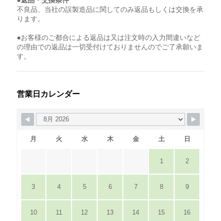
●返品・交換条件
不良品、当社の誤製造品に関してのみ返品もしくは交換を承
ります。
●お客様のご都合による返品は又は注文時の入力間違いなど
の理由での返品は一切受付けておりませんのでご了承願いま
す。
営業日カレンダー
月
火
水
木
金
土
日
1
2
3
4
5
6
7
8
9
10
11
12
13
14
15
16