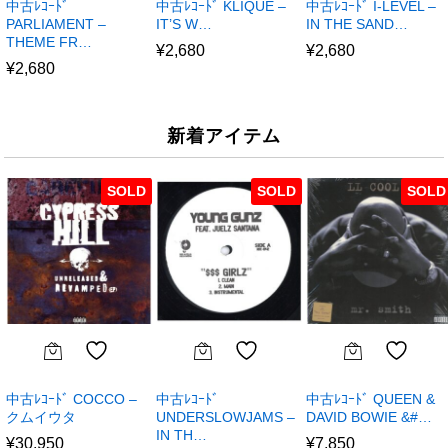
中古ﾚｺｰﾄﾞ
中古ﾚｺｰﾄﾞ KLIQUE –
中古ﾚｺｰﾄﾞ I-LEVEL –
PARLIAMENT –
IT’S W…
IN THE SAND…
THEME FR…
¥
2,680
¥
2,680
¥
2,680
新着アイテム
SOLD
SOLD
SOLD
中古ﾚｺｰﾄﾞ COCCO –
中古ﾚｺｰﾄﾞ
中古ﾚｺｰﾄﾞ QUEEN &
クムイウタ
UNDERSLOWJAMS –
DAVID BOWIE &#…
IN TH…
¥
30,950
¥
7,850