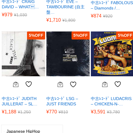
中古ﾚｺｰﾄﾞ CRAIG
中古ﾚｺｰﾄﾞ EVE –
中古ﾚｺｰﾄﾞ FABOLOUS
DAVID – WHAT…
TAMBOURINE (自主
– Diamonds /…
盤…
¥
979
¥
1,030
¥
874
¥
920
¥
1,710
¥
1,800
5
%
5
%
5
%
中古ﾚｺｰﾄﾞ JUDITH
中古ﾚｺｰﾄﾞ LUDACRIS
中古ﾚｺｰﾄﾞ LSG –
JUILLERAT – SL…
– CHICKEN-N-…
JUST FRIENDS
¥
1,188
¥
3,591
¥
770
¥
1,250
¥
3,780
¥
810
Japanese HipHop