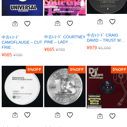
中古ﾚｺｰﾄﾞ CRAIG
中古ﾚｺｰﾄﾞ COURTNEY
中古ﾚｺｰﾄﾞ
DAVID – TRUST M…
PINE – LADY …
CAMOFLAUGE – CUT
FRIE…
¥
979
¥
1,030
¥
665
¥
700
¥
665
¥
700
5
%
5
%
5
%