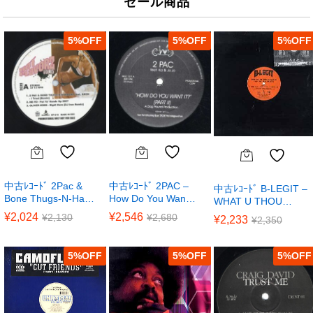
セール商品
5
%
5
%
5
%
中古ﾚｺｰﾄﾞ 2Pac &
中古ﾚｺｰﾄﾞ 2PAC –
中古ﾚｺｰﾄﾞ B-LEGIT –
Bone Thugs-N-Ha…
How Do You Wan…
WHAT U THOU…
¥
2,024
¥
2,546
¥
2,130
¥
2,680
¥
2,233
¥
2,350
5
%
5
%
5
%