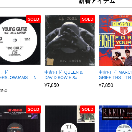
新着アイテム
SOLD
SOLD
ｺｰﾄﾞ
中古ﾚｺｰﾄﾞ QUEEN &
中古ﾚｺｰﾄﾞ MARCI
ERSLOWJAMS – IN
DAVID BOWIE &#…
GRIFFITHS – T
¥
7,850
¥
7,850
,450
SOLD
SOLD