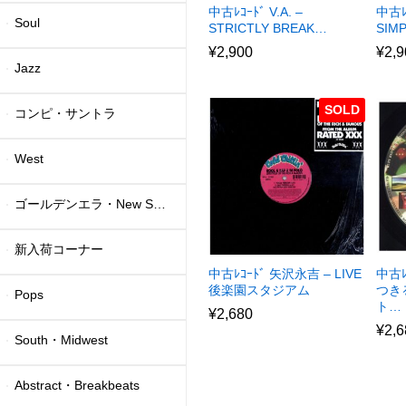
中古ﾚｺｰﾄﾞ V.A. –
中古ﾚ
Soul
STRICTLY BREAK…
SIM
¥
2,900
¥
2,9
Jazz
SOLD
コンピ・サントラ
West
ゴールデンエラ・New School
新入荷コーナー
中古ﾚｺｰﾄﾞ 矢沢永吉 – LIVE
中古ﾚ
後楽園スタジアム
つき
Pops
ト…
¥
2,680
¥
2,6
South・Midwest
Abstract・Breakbeats