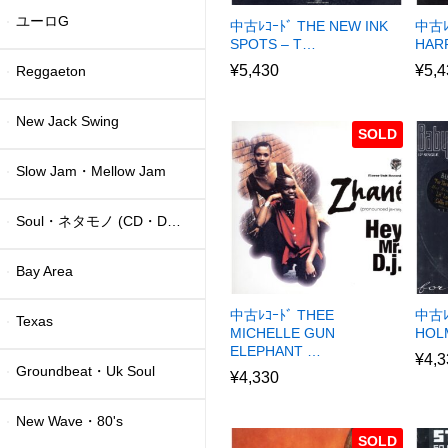
ユーロG
中古ﾚｺｰﾄﾞ THE NEW INK
中古ﾚ
SPOTS – T…
HAR
¥
5,430
¥
5,4
Reggaeton
New Jack Swing
SOLD
Slow Jam・Mellow Jam
Soul・ネタモノ (CD・DVD)
Bay Area
中古ﾚｺｰﾄﾞ THEE
中古ﾚｺ
Texas
MICHELLE GUN
HOL
ELEPHANT …
¥
4,3
Groundbeat・Uk Soul
¥
4,330
New Wave・80's
SOLD