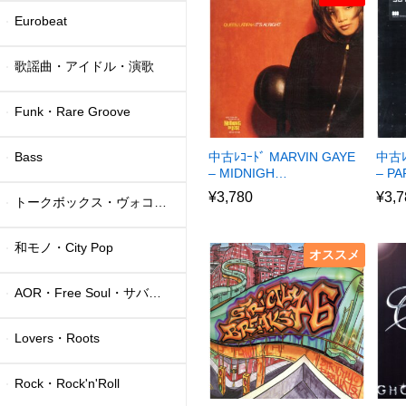
Eurobeat
歌謡曲・アイドル・演歌
Funk・Rare Groove
Bass
中古ﾚｺｰﾄﾞ MARVIN GAYE
中古ﾚ
– MIDNIGH…
– P
¥
3,780
¥
3,7
トークボックス・ヴォコーダー
和モノ・City Pop
オススメ
AOR・Free Soul・サバービア
Lovers・Roots
Rock・Rock'n'Roll