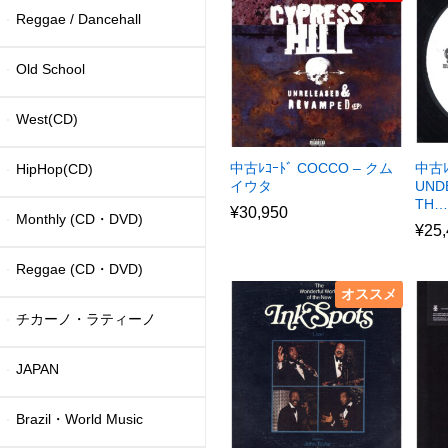
Reggae / Dancehall
Old School
West(CD)
中古ﾚｺｰﾄﾞ COCCO – クム
中古ﾚ
HipHop(CD)
イウタ
UND
TH…
¥
30,950
Monthly (CD・DVD)
¥
25
Reggae (CD・DVD)
オススメ
チカーノ・ラティーノ
JAPAN
Brazil・World Music