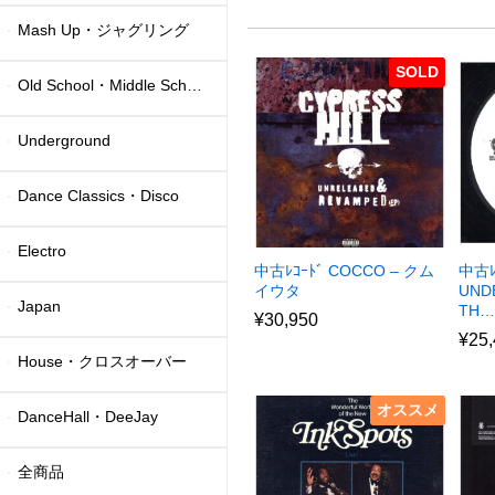
Mash Up・ジャグリング
SOLD
Old School・Middle School
Underground
Dance Classics・Disco
Electro
中古ﾚｺｰﾄﾞ COCCO – クム
中古ﾚ
イウタ
UND
Japan
TH…
¥
30,950
¥
25
House・クロスオーバー
オススメ
DanceHall・DeeJay
全商品