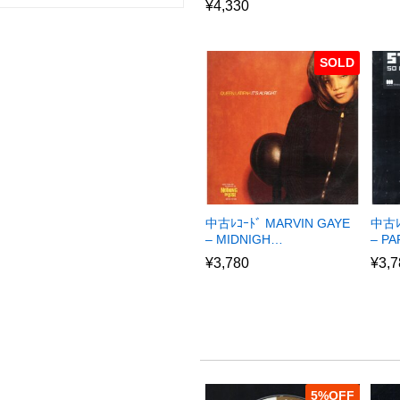
¥
4,330
SOLD
中古ﾚｺｰﾄﾞ MARVIN GAYE
中古ﾚ
– MIDNIGH…
– P
¥
3,780
¥
3,7
5
%