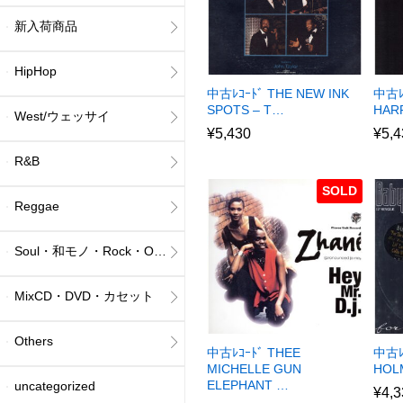
新入荷商品
HipHop
中古ﾚｺｰﾄﾞ THE NEW INK
中古ﾚ
SPOTS – T…
HAR
West/ウェッサイ
¥
5,430
¥
5,4
R&B
SOLD
Reggae
Soul・和モノ・Rock・Others
MixCD・DVD・カセット
Others
中古ﾚｺｰﾄﾞ THEE
中古ﾚｺ
MICHELLE GUN
HOL
ELEPHANT …
uncategorized
¥
4,3