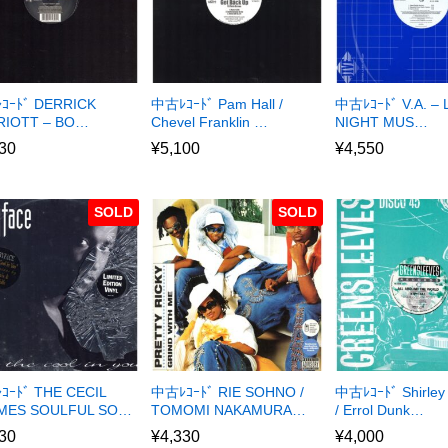
ｺｰﾄﾞ DERRICK
中古ﾚｺｰﾄﾞ Pam Hall /
中古ﾚｺｰﾄﾞ V.A. – 
RIOTT – BO…
Chevel Franklin …
NIGHT MUS…
30
¥
5,100
¥
4,550
SOLD
SOLD
ｰﾄﾞ THE CECIL
中古ﾚｺｰﾄﾞ RIE SOHNO /
中古ﾚｺｰﾄﾞ Shirley
MES SOULFUL SO…
TOMOMI NAKAMURA…
/ Errol Dunk…
30
¥
4,330
¥
4,000