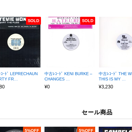
SOLD
SOLD
ｺｰﾄﾞ LEPRECHAUN
中古ﾚｺｰﾄﾞ KENI BURKE –
中古ﾚｺｰﾄﾞ THE W
ARTY FR…
CHANGES …
THIS IS MY …
80
¥
0
¥
3,230
セール商品
5
%
5
%