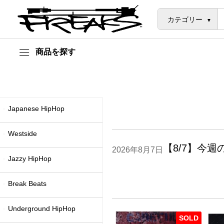
カテゴリー
商品を探す
Japanese HipHop
Westside
【8/7】今
2026年8月7日
Jazzy HipHop
Break Beats
Underground HipHop
SOLD