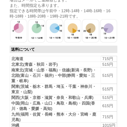
また、時間指定も承ります。
指定できる時間帯は午前中・12時-14時・14時-16時・16
時-18時・18時-20時・19時-21時です。
送料について
北海道
715円
北東北(青森・秋田・岩手)
515円
南東北(宮城・山形・福島)・信越(新潟・長野)・
北陸(富山・石川・福井)・中部(静岡・愛知・三
515円
重・岐阜)
関東(茨城・栃木・群馬・埼玉・千葉・神奈川・
515円
東京・山梨)
関西(大阪・京都・滋賀・奈良・和歌山・兵庫)
515円
中国(岡山・広島・山口・鳥取・島根)・四国(香
615円
川・徳島・愛媛・高知)
九州(福岡・佐賀・長崎・熊本・大分・宮崎・鹿
715円
児島)
沖縄
1015円