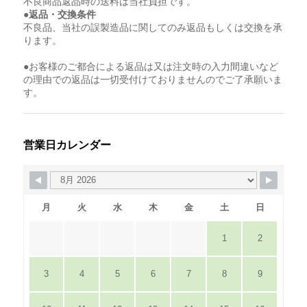
不良商品返品時の送料は当社負担です。
●返品・交換条件
不良品、当社の誤製造品に関してのみ返品もしくは交換を承
ります。
●お客様のご都合による返品は又は注文時の入力間違いなど
の理由での返品は一切受付けておりませんのでご了承願いま
す。
営業日カレンダー
月
火
水
木
金
土
日
1
2
3
4
5
6
7
8
9