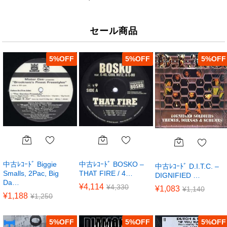
セール商品
5
%
5
%
5
%
中古ﾚｺｰﾄﾞ Biggie
中古ﾚｺｰﾄﾞ BOSKO –
中古ﾚｺｰﾄﾞ D.I.T.C. –
Smalls, 2Pac, Big
THAT FIRE / 4…
DIGNIFIED …
Da…
¥
4,114
¥
4,330
¥
1,083
¥
1,140
¥
1,188
¥
1,250
5
%
5
%
5
%