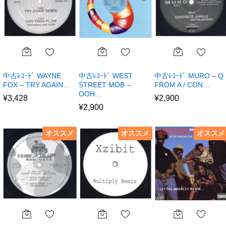
中古ﾚｺｰﾄﾞ WAYNE
中古ﾚｺｰﾄﾞ WEST
中古ﾚｺｰﾄﾞ MURO – Q
FOX – TRY AGAIN…
STREET MOB –
FROM A / CON…
OOH…
¥
3,428
¥
2,900
¥
2,900
オススメ
オススメ
オススメ