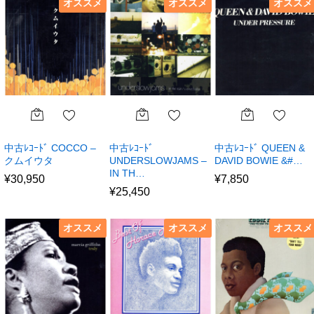
オススメ
オススメ
オススメ
中古ﾚｺｰﾄﾞ COCCO –
中古ﾚｺｰﾄﾞ
中古ﾚｺｰﾄﾞ QUEEN &
クムイウタ
UNDERSLOWJAMS –
DAVID BOWIE &#…
IN TH…
¥
30,950
¥
7,850
¥
25,450
オススメ
オススメ
オススメ