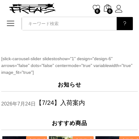
0
0
検索
[slick-carousel-slider slidestoshow="1" design="design-6"
arrows="false" dots="false" centermode="true" variablewidth="true"
image_fit="true"]
お知らせ
【7/24】入荷案内
2026年7月24日
おすすめ商品