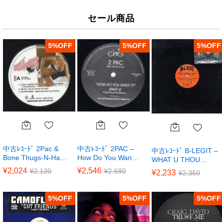
セール商品
5
%
5
%
5
%
中古ﾚｺｰﾄﾞ 2Pac &
中古ﾚｺｰﾄﾞ 2PAC –
中古ﾚｺｰﾄﾞ B-LEGIT –
Bone Thugs-N-Ha…
How Do You Wan…
WHAT U THOU…
¥
2,024
¥
2,546
¥
2,130
¥
2,680
¥
2,233
¥
2,350
5
%
5
%
5
%