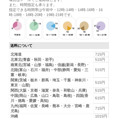
また、時間指定も承ります。
指定できる時間帯は午前中・12時-14時・14時-16時・16
時-18時・18時-20時・19時-21時です。
送料について
北海道
715円
北東北(青森・秋田・岩手)
515円
南東北(宮城・山形・福島)・信越(新潟・長野)・
北陸(富山・石川・福井)・中部(静岡・愛知・三
515円
重・岐阜)
関東(茨城・栃木・群馬・埼玉・千葉・神奈川・
515円
東京・山梨)
関西(大阪・京都・滋賀・奈良・和歌山・兵庫)
515円
中国(岡山・広島・山口・鳥取・島根)・四国(香
615円
川・徳島・愛媛・高知)
九州(福岡・佐賀・長崎・熊本・大分・宮崎・鹿
715円
児島)
沖縄
1015円