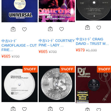
中古ﾚｺｰﾄﾞ CRAIG
中古ﾚｺｰﾄﾞ COURTNEY
中古ﾚｺｰﾄﾞ
DAVID – TRUST M…
PINE – LADY …
CAMOFLAUGE – CUT
FRIE…
¥
979
¥
1,030
¥
665
¥
700
¥
665
¥
700
5
%
5
%
5
%