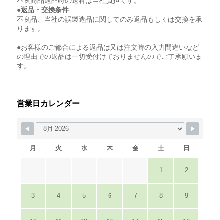
不良商品返品時の送料は当社負担です。
●返品・交換条件
不良品、当社の誤製造品に関してのみ返品もしくは交換を承
ります。
●お客様のご都合による返品は又は注文時の入力間違いなど
の理由での返品は一切受付けておりませんのでご了承願いま
す。
営業日カレンダー
月
火
水
木
金
土
日
1
2
3
4
5
6
7
8
9