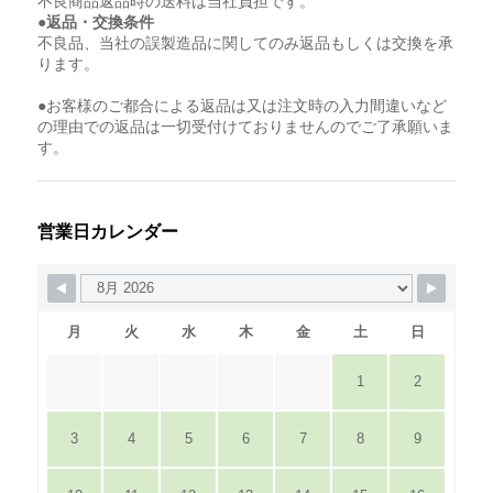
不良商品返品時の送料は当社負担です。
●返品・交換条件
不良品、当社の誤製造品に関してのみ返品もしくは交換を承
ります。
●お客様のご都合による返品は又は注文時の入力間違いなど
の理由での返品は一切受付けておりませんのでご了承願いま
す。
営業日カレンダー
月
火
水
木
金
土
日
1
2
3
4
5
6
7
8
9