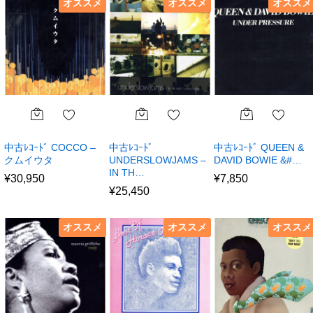
オススメ
オススメ
オススメ
中古ﾚｺｰﾄﾞ COCCO –
中古ﾚｺｰﾄﾞ
中古ﾚｺｰﾄﾞ QUEEN &
クムイウタ
UNDERSLOWJAMS –
DAVID BOWIE &#…
IN TH…
¥
30,950
¥
7,850
¥
25,450
オススメ
オススメ
オススメ