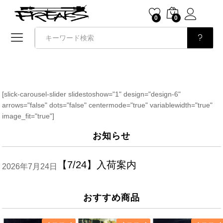
0
0
検索
[slick-carousel-slider slidestoshow="1" design="design-6"
arrows="false" dots="false" centermode="true" variablewidth="true"
image_fit="true"]
お知らせ
【7/24】入荷案内
2026年7月24日
おすすめ商品