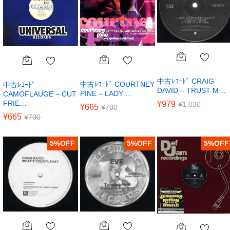
中古ﾚｺｰﾄﾞ CRAIG
中古ﾚｺｰﾄﾞ COURTNEY
中古ﾚｺｰﾄﾞ
DAVID – TRUST M…
PINE – LADY …
CAMOFLAUGE – CUT
FRIE…
¥
979
¥
1,030
¥
665
¥
700
¥
665
¥
700
5
%
5
%
5
%