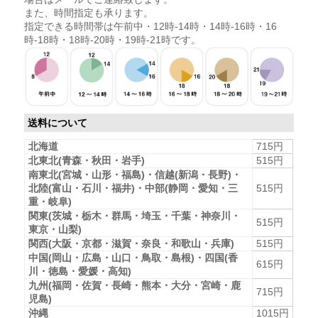
また、時間指定も承ります。
指定できる時間帯は午前中・12時-14時・14時-16時・16
時-18時・18時-20時・19時-21時です。
送料について
北海道
715円
北東北(青森・秋田・岩手)
515円
南東北(宮城・山形・福島)・信越(新潟・長野)・
北陸(富山・石川・福井)・中部(静岡・愛知・三
515円
重・岐阜)
関東(茨城・栃木・群馬・埼玉・千葉・神奈川・
515円
東京・山梨)
関西(大阪・京都・滋賀・奈良・和歌山・兵庫)
515円
中国(岡山・広島・山口・鳥取・島根)・四国(香
615円
川・徳島・愛媛・高知)
九州(福岡・佐賀・長崎・熊本・大分・宮崎・鹿
715円
児島)
沖縄
1015円