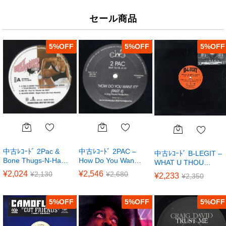
セール商品
5
%
5
%
5
%
中古ﾚｺｰﾄﾞ 2Pac &
中古ﾚｺｰﾄﾞ 2PAC –
中古ﾚｺｰﾄﾞ B-LEGIT –
Bone Thugs-N-Ha…
How Do You Wan…
WHAT U THOU…
¥
2,024
¥
2,546
¥
2,130
¥
2,680
¥
2,233
¥
2,350
5
%
5
%
5
%