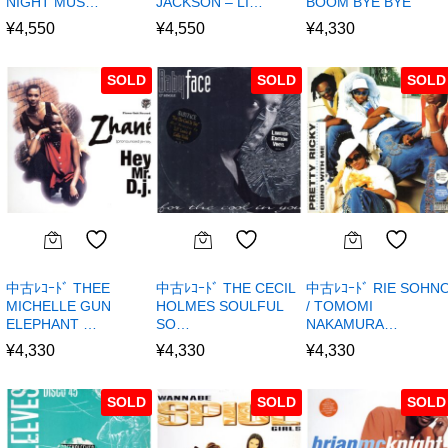
NIGHT MUS…
JACKSON – LI…
BOOM BYE BYE
¥
4,550
¥
4,550
¥
4,330
SOLD
SOLD
SOLD
中古ﾚｺｰﾄﾞ THEE
中古ﾚｺｰﾄﾞ THE CECIL
中古ﾚｺｰﾄﾞ RIE SOHN
MICHELLE GUN
HOLMES SOULFUL
/ TOMOMI
ELEPHANT …
SO…
NAKAMURA…
¥
4,330
¥
4,330
¥
4,330
SOLD
SOLD
SOLD