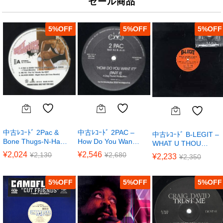
セール商品
5
%
5
%
5
%
中古ﾚｺｰﾄﾞ 2Pac &
中古ﾚｺｰﾄﾞ 2PAC –
中古ﾚｺｰﾄﾞ B-LEGIT –
Bone Thugs-N-Ha…
How Do You Wan…
WHAT U THOU…
¥
2,024
¥
2,546
¥
2,130
¥
2,680
¥
2,233
¥
2,350
5
%
5
%
5
%