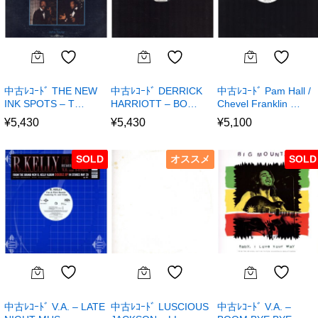
中古ﾚｺｰﾄﾞ THE NEW
中古ﾚｺｰﾄﾞ DERRICK
中古ﾚｺｰﾄﾞ Pam Hall /
INK SPOTS – T…
HARRIOTT – BO…
Chevel Franklin …
¥
5,430
¥
5,430
¥
5,100
SOLD
オススメ
SOLD
中古ﾚｺｰﾄﾞ V.A. – LATE
中古ﾚｺｰﾄﾞ LUSCIOUS
中古ﾚｺｰﾄﾞ V.A. –