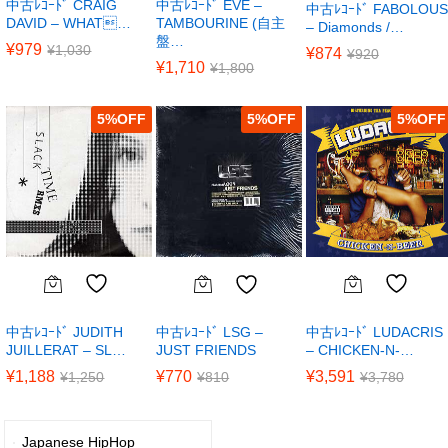
中古ﾚｺｰﾄﾞ CRAIG
中古ﾚｺｰﾄﾞ EVE –
中古ﾚｺｰﾄﾞ FABOLOUS
DAVID – WHAT…
TAMBOURINE (自主
– Diamonds /…
盤…
¥
979
¥
1,030
¥
874
¥
920
¥
1,710
¥
1,800
5
%
5
%
5
%
中古ﾚｺｰﾄﾞ JUDITH
中古ﾚｺｰﾄﾞ LUDACRIS
中古ﾚｺｰﾄﾞ LSG –
JUILLERAT – SL…
– CHICKEN-N-…
JUST FRIENDS
¥
1,188
¥
3,591
¥
770
¥
1,250
¥
3,780
¥
810
Japanese HipHop