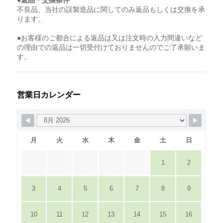
●返品・交換条件
不良品、当社の誤製造品に関してのみ返品もしくは交換を承
ります。
●お客様のご都合による返品は又は注文時の入力間違いなど
の理由での返品は一切受付けておりませんのでご了承願いま
す。
営業日カレンダー
月
火
水
木
金
土
日
1
2
3
4
5
6
7
8
9
10
11
12
13
14
15
16