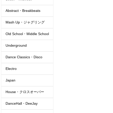
Abstract・Breakbeats
Mash Up・ジャグリング
Old School・Middle School
Underground
Dance Classics・Disco
Electro
Japan
House・クロスオーバー
DanceHall・DeeJay