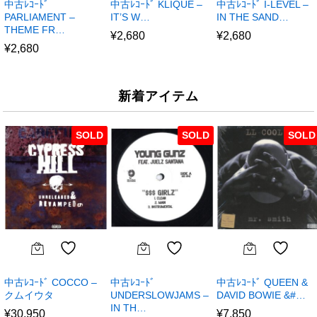
中古ﾚｺｰﾄﾞ
中古ﾚｺｰﾄﾞ KLIQUE –
中古ﾚｺｰﾄﾞ I-LEVEL –
PARLIAMENT –
IT’S W…
IN THE SAND…
THEME FR…
¥
2,680
¥
2,680
¥
2,680
新着アイテム
SOLD
SOLD
SOLD
中古ﾚｺｰﾄﾞ COCCO –
中古ﾚｺｰﾄﾞ
中古ﾚｺｰﾄﾞ QUEEN &
クムイウタ
UNDERSLOWJAMS –
DAVID BOWIE &#…
IN TH…
¥
30,950
¥
7,850