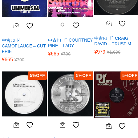
中古ﾚｺｰﾄﾞ CRAIG
中古ﾚｺｰﾄﾞ COURTNEY
中古ﾚｺｰﾄﾞ
DAVID – TRUST M…
PINE – LADY …
CAMOFLAUGE – CUT
FRIE…
¥
979
¥
1,030
¥
665
¥
700
¥
665
¥
700
5
%
5
%
5
%