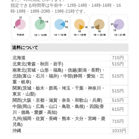
指定できる時間帯は午前中・12時-14時・14時-16時・16
時-18時・18時-20時・19時-21時です。
送料について
北海道
715円
北東北(青森・秋田・岩手)
515円
南東北(宮城・山形・福島)・信越(新潟・長野)・
北陸(富山・石川・福井)・中部(静岡・愛知・三
515円
重・岐阜)
関東(茨城・栃木・群馬・埼玉・千葉・神奈川・
515円
東京・山梨)
関西(大阪・京都・滋賀・奈良・和歌山・兵庫)
515円
中国(岡山・広島・山口・鳥取・島根)・四国(香
615円
川・徳島・愛媛・高知)
九州(福岡・佐賀・長崎・熊本・大分・宮崎・鹿
715円
児島)
沖縄
1015円