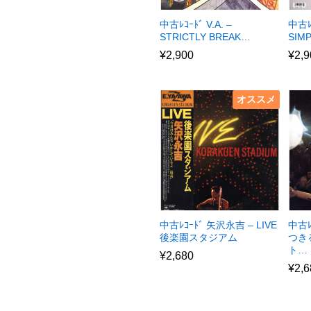
中古ﾚｺｰﾄﾞ V.A. –
中古ﾚ
STRICTLY BREAK…
SIM
¥
2,900
¥
2,9
オススメ
中古ﾚｺｰﾄﾞ 矢沢永吉 – LIVE
中古ﾚ
後楽園スタジアム
つき
ト…
¥
2,680
¥
2,6