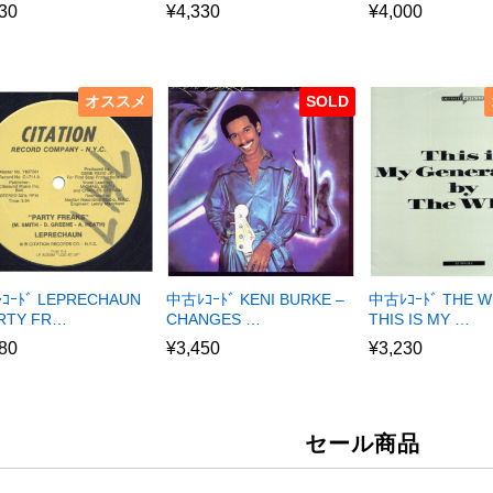
30
¥
4,330
¥
4,000
オススメ
SOLD
ｺｰﾄﾞ LEPRECHAUN
中古ﾚｺｰﾄﾞ KENI BURKE –
中古ﾚｺｰﾄﾞ THE W
ARTY FR…
CHANGES …
THIS IS MY …
80
¥
3,450
¥
3,230
セール商品