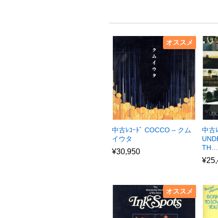
オススメ
中古ﾚｺｰﾄﾞ COCCO – クム
中古ﾚ
イウタ
UND
TH…
¥
30,950
¥
25
オススメ