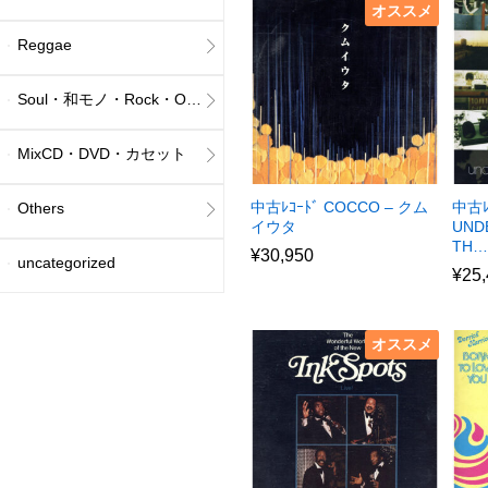
オススメ
Reggae
Soul・和モノ・Rock・Others
MixCD・DVD・カセット
中古ﾚｺｰﾄﾞ COCCO – クム
中古ﾚ
Others
イウタ
UND
TH…
¥
30,950
uncategorized
¥
25
オススメ