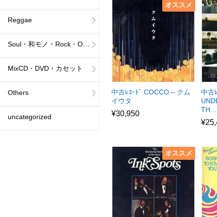
オススメ
Reggae
Soul・和モノ・Rock・Others
MixCD・DVD・カセット
中古ﾚｺｰﾄﾞ COCCO – クム
中古ﾚ
Others
イウタ
UND
TH…
¥
30,950
uncategorized
¥
25
オススメ