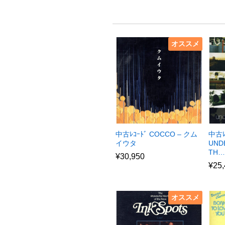
オススメ
中古ﾚｺｰﾄﾞ COCCO – クム
中古ﾚ
イウタ
UND
TH…
¥
30,950
¥
25
オススメ