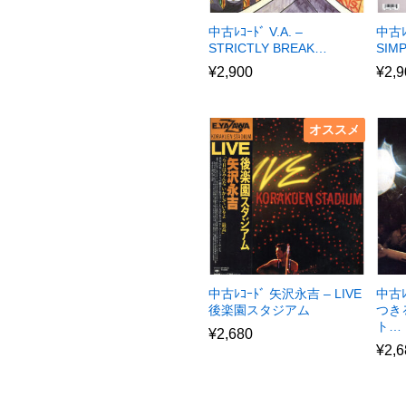
中古ﾚｺｰﾄﾞ V.A. –
中古ﾚ
STRICTLY BREAK…
SIM
¥
2,900
¥
2,9
オススメ
中古ﾚｺｰﾄﾞ 矢沢永吉 – LIVE
中古ﾚ
後楽園スタジアム
つき
ト…
¥
2,680
¥
2,6