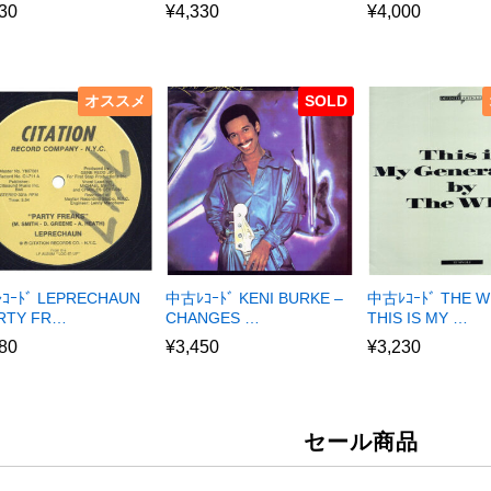
30
¥
4,330
¥
4,000
オススメ
SOLD
ｺｰﾄﾞ LEPRECHAUN
中古ﾚｺｰﾄﾞ KENI BURKE –
中古ﾚｺｰﾄﾞ THE W
ARTY FR…
CHANGES …
THIS IS MY …
80
¥
3,450
¥
3,230
セール商品