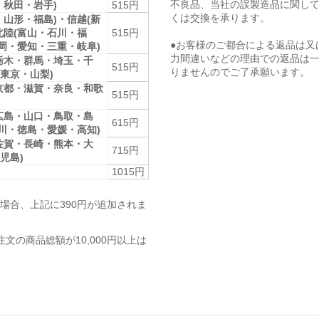
不良品、当社の誤製造品に関し
・秋田・岩手)
515円
くは交換を承ります。
・山形・福島)・信越(新
北陸(富山・石川・福
515円
●お客様のご都合による返品は又
静岡・愛知・三重・岐阜)
力間違いなどの理由での返品は
栃木・群馬・埼玉・千
515円
りませんのでご了承願います。
東京・山梨)
京都・滋賀・奈良・和歌
515円
広島・山口・鳥取・島
615円
香川・徳島・愛媛・高知)
佐賀・長崎・熊本・大
715円
児島)
1015円
場合、上記に390円が追加されま
注文の商品総額が10,000円以上は