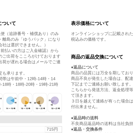
について
表示価格について
急便（追跡番号・補償あり）のみ
オンラインショップに記載され
・離島のみ「ゆうパック」になり
税込みの価格です。
会社は選択できません。）
（前払いの方はご入金確認）から
のご出荷をこころがけております
商品の返品交換について
出荷が遅れる場合はメールでご連
●返品について
商品の品質には万全を期してお
定も承ります。
商品不良が発生した場合は、配
帯は午前中・12時-14時・14
下記までご連絡お願い致します
-18時・18時-20時・19時-21時
こちらから発送方法、返金処理
て頂きます。
３日を越えて連絡が有った場合
付出来ません。
●返品時の送料
不良商品返品時の送料は当社負
●返品・交換条件
715円