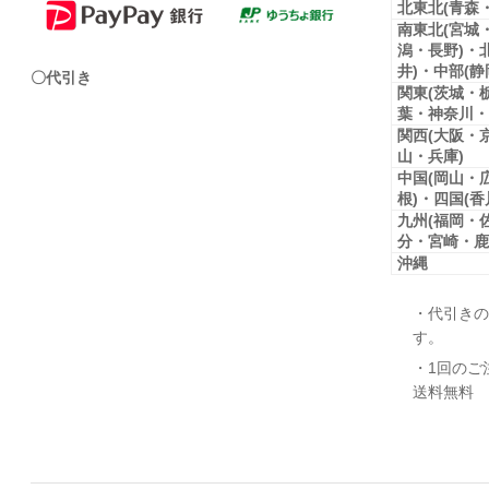
北東北(青森
南東北(宮城
潟・長野)・
井)・中部(
〇代引き
関東(茨城・
葉・神奈川・
関西(大阪・
山・兵庫)
中国(岡山・
根)・四国(
九州(福岡・
分・宮崎・鹿
沖縄
・代引きの
す。
・1回のご
送料無料