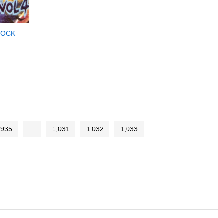
 ROCK
935
…
1,031
1,032
1,033