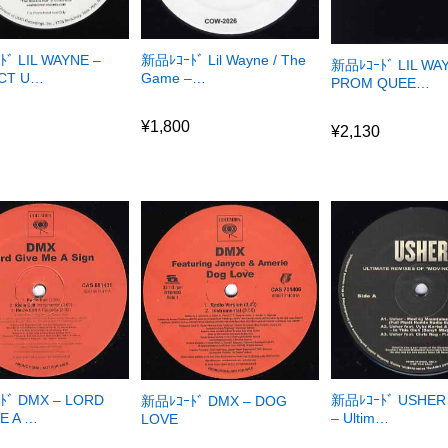
ﾞ LIL WAYNE –
新品ﾚｺｰﾄﾞ Lil Wayne / The
新品ﾚｺｰﾄﾞ LIL WA
CT U…
Game –…
PROM QUEE…
8
¥
1,800
¥
2,130
8
¥
1,800
¥
2,130
ﾄﾞ DMX – LORD
新品ﾚｺｰﾄﾞ USHER 
新品ﾚｺｰﾄﾞ DMX – DOG
E A …
– Ultim…
LOVE
0
¥
3,230
¥
2,350