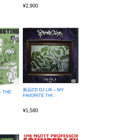
¥
2,900
新品CD DJ LIK – MY
– THE
FAVORITE THI…
¥
1,580
¥
1,580