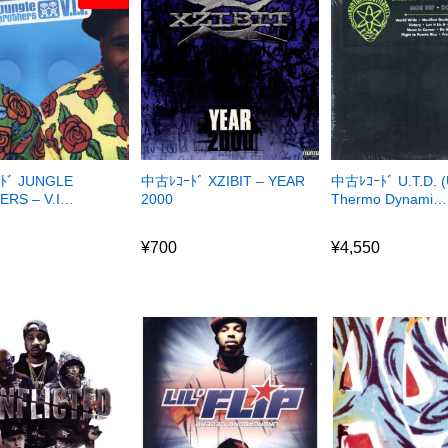
ﾄﾞ JUNGLE
中古ﾚｺｰﾄﾞ XZIBIT – YEAR
中古ﾚｺｰﾄﾞ U.T.D. 
ERS – V.I…
2000
Thermo Dynami…
¥
700
¥
4,550
¥
700
¥
4,550