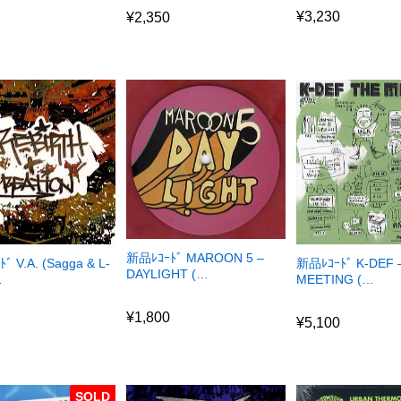
0
¥
3,230
¥
2,350
新品ﾚｺｰﾄﾞ MAROON 5 –
ﾞ V.A. (Sagga & L-
新品ﾚｺｰﾄﾞ K-DEF 
DAYLIGHT (…
…
MEETING (…
¥
1,800
0
¥
5,100
¥
1,800
0
¥
5,100
SOLD