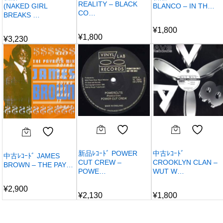
REALITY – BLACK
(NAKED GIRL
BLANCO – IN TH…
CO…
BREAKS …
¥
1,800
¥
1,800
¥
3,230
新品ﾚｺｰﾄﾞ POWER
中古ﾚｺｰﾄﾞ
中古ﾚｺｰﾄﾞ JAMES
CUT CREW –
CROOKLYN CLAN –
BROWN – THE PAY…
POWE…
WUT W…
¥
2,900
¥
2,130
¥
1,800