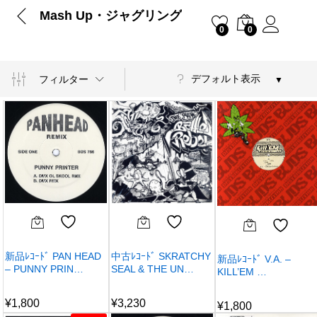
Mash Up・ジャグリング
0
0
デフォルト表示
フィルター
新品ﾚｺｰﾄﾞ PAN HEAD
中古ﾚｺｰﾄﾞ SKRATCHY
新品ﾚｺｰﾄﾞ V.A. –
– PUNNY PRIN…
SEAL & THE UN…
KILL’EM …
¥
1,800
¥
3,230
¥
1,800