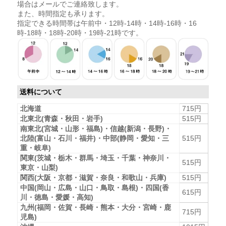
場合はメールでご連絡致します。
また、時間指定も承ります。
指定できる時間帯は午前中・12時-14時・14時-16時・16
時-18時・18時-20時・19時-21時です。
送料について
北海道
715円
北東北(青森・秋田・岩手)
515円
南東北(宮城・山形・福島)・信越(新潟・長野)・
北陸(富山・石川・福井)・中部(静岡・愛知・三
515円
重・岐阜)
関東(茨城・栃木・群馬・埼玉・千葉・神奈川・
515円
東京・山梨)
関西(大阪・京都・滋賀・奈良・和歌山・兵庫)
515円
中国(岡山・広島・山口・鳥取・島根)・四国(香
615円
川・徳島・愛媛・高知)
九州(福岡・佐賀・長崎・熊本・大分・宮崎・鹿
715円
児島)