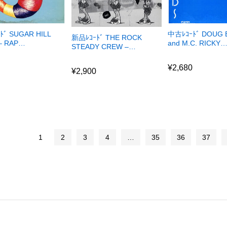
ﾄﾞ SUGAR HILL
中古ﾚｺｰﾄﾞ DOUG 
新品ﾚｺｰﾄﾞ THE ROCK
– RAP…
and M.C. RICKY
STEADY CREW –…
0
¥
2,680
¥
2,900
0
¥
2,680
¥
2,900
1
2
3
4
…
35
36
37