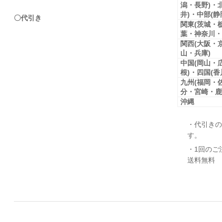
潟・長野)・
井)・中部(
〇代引き
関東(茨城・
葉・神奈川・
関西(大阪・
山・兵庫)
中国(岡山・
根)・四国(
九州(福岡・
分・宮崎・鹿
沖縄
・代引きの
す。
・1回のご
送料無料