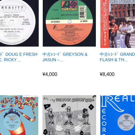
ﾄﾞ DOUG E FRESH
中古ﾚｺｰﾄﾞ GREYSON &
中古ﾚｺｰﾄﾞ GRAN
C. RICKY…
JASUN –…
FLASH & TH…
0
¥
4,000
¥
8,400
0
¥
4,000
¥
8,400