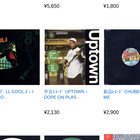
0
¥
5,650
¥
1,800
0
ﾞ LL COOL J – I
中古ﾚｺｰﾄﾞ UPTOWN –
新品ﾚｺｰﾄﾞ CHUBB
LO…
DOPE ON PLAS…
ME
0
¥
2,130
¥
2,900
0
¥
2,130
¥
2,900