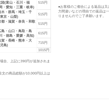
北陸(富山・石川・福
515円
●お客様のご都合による返品は又
静岡・愛知・三重・岐阜)
力間違いなどの理由での返品は
栃木・群馬・埼玉・千
515円
りませんのでご了承願います。
東京・山梨)
京都・滋賀・奈良・和歌
515円
広島・山口・鳥取・島
615円
香川・徳島・愛媛・高知)
佐賀・長崎・熊本・大
715円
児島)
1015円
場合、上記に390円が追加されま
注文の商品総額が10,000円以上は