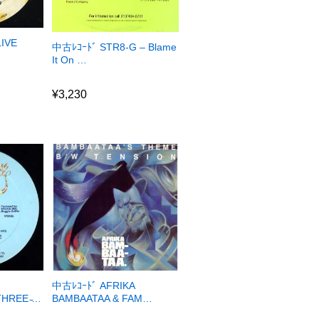
LIVE
中古ﾚｺｰﾄﾞ STR8-G – Blame
It On …
¥
3,230
¥
3,230
中古ﾚｺｰﾄﾞ AFRIKA
HREE ̵…
BAMBAATAA & FAM…
¥
1,470