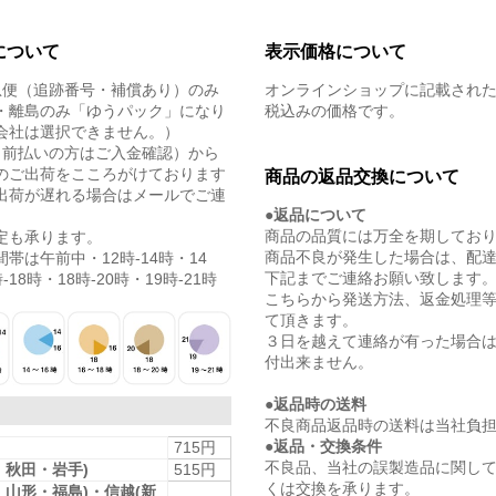
について
表示価格について
急便（追跡番号・補償あり）のみ
オンラインショップに記載され
・離島のみ「ゆうパック」になり
税込みの価格です。
会社は選択できません。）
（前払いの方はご入金確認）から
のご出荷をこころがけております
商品の返品交換について
出荷が遅れる場合はメールでご連
●返品について
商品の品質には万全を期してお
定も承ります。
商品不良が発生した場合は、配
帯は午前中・12時-14時・14
下記までご連絡お願い致します
-18時・18時-20時・19時-21時
こちらから発送方法、返金処理
て頂きます。
３日を越えて連絡が有った場合
付出来ません。
●返品時の送料
不良商品返品時の送料は当社負
●返品・交換条件
715円
不良品、当社の誤製造品に関し
・秋田・岩手)
515円
くは交換を承ります。
・山形・福島)・信越(新