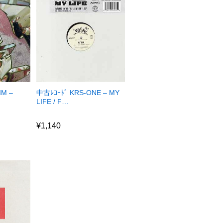
IM –
中古ﾚｺｰﾄﾞ KRS-ONE – MY
LIFE / F…
¥
1,140
¥
1,140