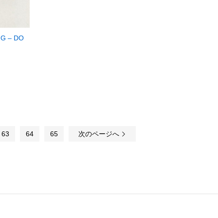
G – DO
63
64
65
次のページへ