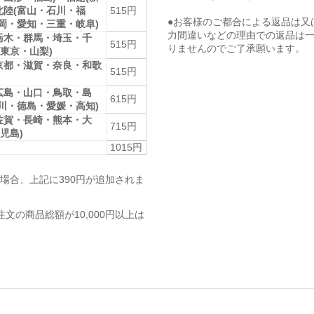
北陸(富山・石川・福
515円
●お客様のご都合による返品は又
静岡・愛知・三重・岐阜)
力間違いなどの理由での返品は
栃木・群馬・埼玉・千
515円
りませんのでご了承願います。
東京・山梨)
京都・滋賀・奈良・和歌
515円
広島・山口・鳥取・島
615円
香川・徳島・愛媛・高知)
佐賀・長崎・熊本・大
715円
児島)
1015円
場合、上記に390円が追加されま
注文の商品総額が10,000円以上は