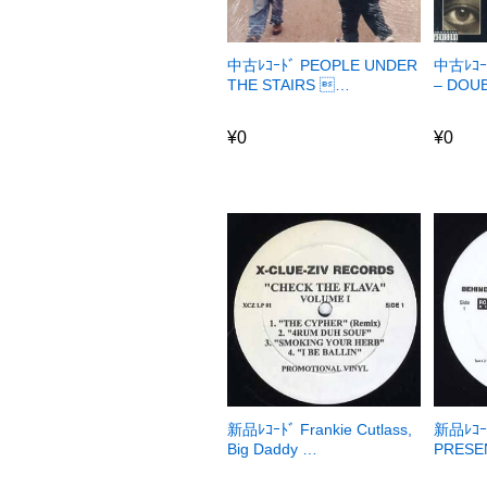
中古ﾚｺｰﾄﾞ PEOPLE UNDER
中古ﾚｺｰ
THE STAIRS …
– DOU
¥
0
¥
0
¥
0
¥
0
新品ﾚｺｰﾄﾞ Frankie Cutlass,
新品ﾚｺｰ
Big Daddy …
PRESE
¥
4,330
¥
6,53