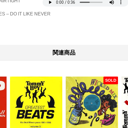
 AIRTIGHT
量
S – DO IT LIKE NEVER
関連商品
SOLD