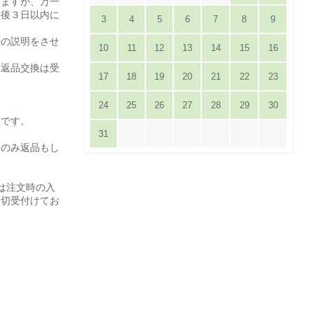
りますが、万一
達後３日以内に
3
4
5
6
7
8
9
。
等の説明をさせ
10
11
12
13
14
15
16
は返品交換は受
17
18
19
20
21
22
23
24
25
26
27
28
29
30
担です。
31
てのみ返品もし
は注文時の入
一切受付けてお