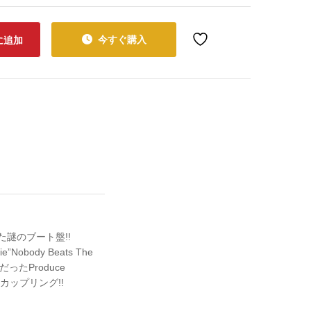
今すぐ購入
に追加
れた謎のブート盤!!
obody Beats The
ったProduce
”をカップリング!!