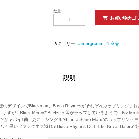
数量:
中
お買い物カゴ
古
ﾚ
ｺ
ｰ
カテゴリー:
Underground
,
全商品
ﾄﾞ
BLACKMAN
/
BUSTA
RHYMES
説明
-
AIRTIGHT
/
DO
d仕様のデザインでBlackman、Busta Rhymesがそれぞれカップリングさ
IT
すが、Black MoonのBuckshot等がラップしているようで、Biz Markie”N
LIKE
がヤバイ1曲!! 更に、シングル”Gimme Some More”のカップリング曲だ
NEVER
ワと黒いファンクネス溢れるBusta Rhymes”Do It Like Never Before
BEFORE
数