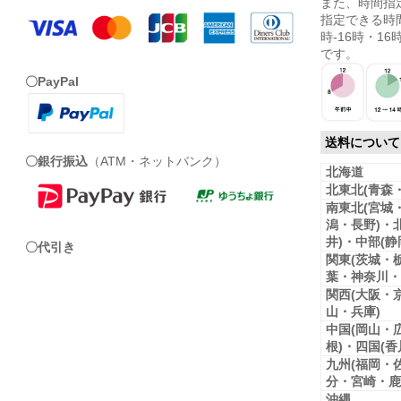
また、時間指
指定できる時間
時-16時・16時
です。
〇PayPal
送料について
〇銀行振込
（ATM・ネットバンク）
北海道
北東北(青森
南東北(宮城
潟・長野)・
井)・中部(
〇代引き
関東(茨城・
葉・神奈川・
関西(大阪・
山・兵庫)
中国(岡山・
根)・四国(
九州(福岡・
分・宮崎・鹿
沖縄