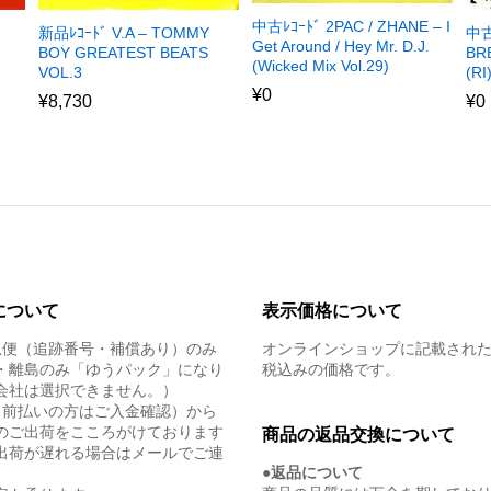
中古ﾚｺｰﾄﾞ 2PAC / ZHANE – I
新品ﾚｺｰﾄﾞ V.A – TOMMY
中古
Get Around / Hey Mr. D.J.
BOY GREATEST BEATS
BR
(Wicked Mix Vol.29)
VOL.3
(RI
¥
0
¥
8,730
¥
0
について
表示価格について
急便（追跡番号・補償あり）のみ
オンラインショップに記載され
・離島のみ「ゆうパック」になり
税込みの価格です。
会社は選択できません。）
（前払いの方はご入金確認）から
のご出荷をこころがけております
商品の返品交換について
出荷が遅れる場合はメールでご連
●返品について