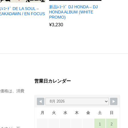
新品ﾚｺｰﾄﾞ DJ HONDA – DJ
ﾚｺｰﾄﾞ DE LA SOUL –
HONDA ALBUM (WHITE
EAKADAWN / EN FOCUS
PROMO)
)
¥
3,230
営業日カレンダー
た価格は、消費
月
火
水
木
金
土
日
1
2