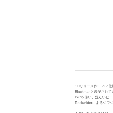
’99リリース作!! Lou
Blackmanと表記されていま
Biz”を使い、煙たいビーツ
Rockwilderによるジワジ