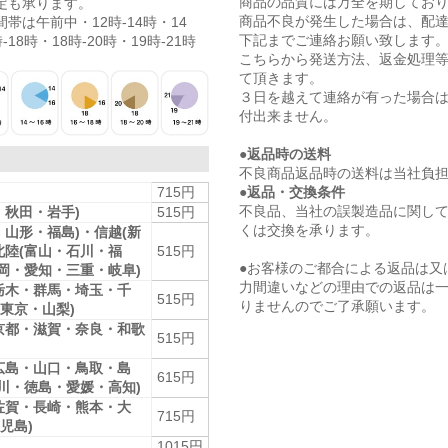
商品の品質には万全を期してお
定も承ります。
商品不良が発生した場合は、配
帯は午前中・12時-14時・14
下記までご連絡お願い致します
-18時・18時-20時・19時-21時
こちらから発送方法、返金処理
て頂きます。
３日を越えて連絡が有った場合
付出来ません。
●返品時の送料
不良商品返品時の送料は当社負
●返品・交換条件
715円
不良品、当社の誤製造品に関し
・秋田・岩手)
515円
くは交換を承ります。
・山形・福島)・信越(新
北陸(富山・石川・福
515円
●お客様のご都合による返品は又
静岡・愛知・三重・岐阜)
力間違いなどの理由での返品は
栃木・群馬・埼玉・千
515円
りませんのでご了承願います。
東京・山梨)
京都・滋賀・奈良・和歌
515円
広島・山口・鳥取・島
615円
香川・徳島・愛媛・高知)
佐賀・長崎・熊本・大
715円
児島)
1015円