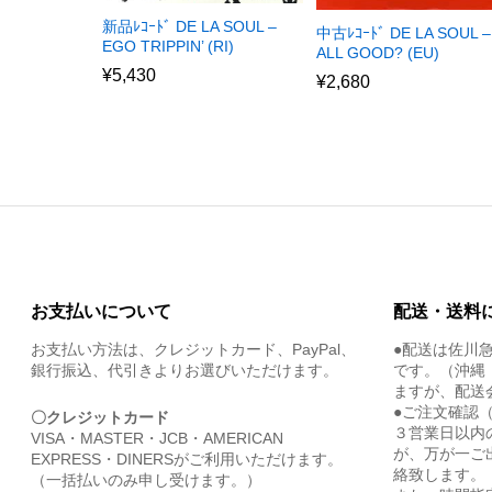
新品ﾚｺｰﾄﾞ DE LA SOUL –
中古ﾚｺｰﾄﾞ DE LA SOUL –
EGO TRIPPIN’ (RI)
ALL GOOD? (EU)
¥
5,430
¥
2,680
お支払いについて
配送・送料
お支払い方法は、クレジットカード、PayPal、
●配送は佐川
銀行振込、代引きよりお選びいただけます。
です。（沖縄
ますが、配送
●ご注文確認
〇クレジットカード
３営業日以内
VISA・MASTER・JCB・AMERICAN
が、万が一ご
EXPRESS・DINERSがご利用いただけます。
絡致します。
（一括払いのみ申し受けます。）