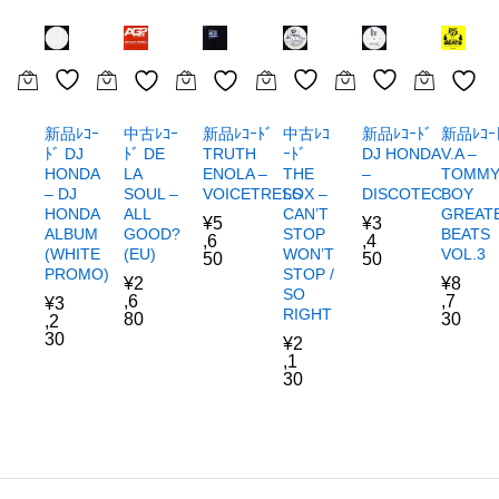
新品ﾚｺｰﾄﾞ
新品ﾚｺｰ
中古ﾚｺ
中古ﾚｺｰ
新品ﾚｺｰﾄﾞ
新品ﾚｺｰ
DJ HONDA
ﾄﾞ DJ
ｰﾄﾞ
ﾄﾞ DE
TRUTH
V.A –
–
HONDA
THE
LA
ENOLA –
TOMM
DISCOTEC
– DJ
LOX –
SOUL –
VOICETRESS
BOY
HONDA
CAN’T
ALL
GREAT
¥
3
¥
5
ALBUM
STOP
GOOD?
BEATS
,4
,6
(WHITE
WON’T
(EU)
VOL.3
50
50
PROMO)
STOP /
¥
2
¥
8
SO
,6
,7
¥
3
RIGHT
80
30
,2
30
¥
2
,1
30