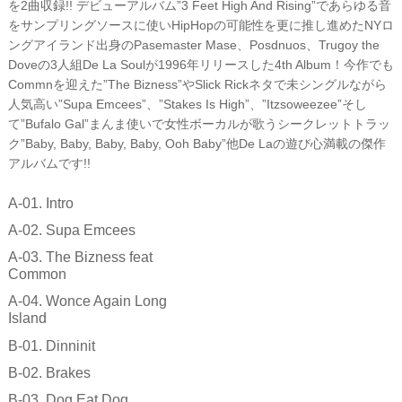
を2曲収録!! デビューアルバム”3 Feet High And Rising”であらゆる音
をサンプリングソースに使いHipHopの可能性を更に推し進めたNYロ
ングアイランド出身のPasemaster Mase、Posdnuos、Trugoy the
Doveの3人組De La Soulが1996年リリースした4th Album！今作でも
Commnを迎えた”The Bizness”やSlick Rickネタで未シングルながら
人気高い”Supa Emcees”、”Stakes Is High”、”Itzsoweezee”そし
て”Bufalo Gal”まんま使いで女性ボーカルが歌うシークレットトラッ
ク”Baby, Baby, Baby, Baby, Ooh Baby”他De Laの遊び心満載の傑作
アルバムです!!
A-01. Intro
A-02. Supa Emcees
A-03. The Bizness feat
Common
A-04. Wonce Again Long
Island
B-01. Dinninit
B-02. Brakes
B-03. Dog Eat Dog