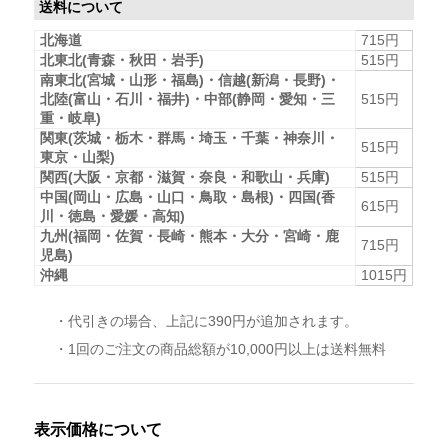
送料について
北海道
715円
北東北(青森・秋田・岩手)
515円
南東北(宮城・山形・福島)・信越(新潟・長野)・
北陸(富山・石川・福井)・中部(静岡・愛知・三
515円
重・岐阜)
関東(茨城・栃木・群馬・埼玉・千葉・神奈川・
515円
東京・山梨)
関西(大阪・京都・滋賀・奈良・和歌山・兵庫)
515円
中国(岡山・広島・山口・鳥取・島根)・四国(香
615円
川・徳島・愛媛・高知)
九州(福岡・佐賀・長崎・熊本・大分・宮崎・鹿
715円
児島)
沖縄
1015円
・代引きの場合、上記に390円が追加されます。
・1回のご注文の商品総額が10,000円以上は送料無料
表示価格について