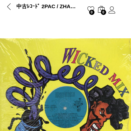
中古ﾚｺｰﾄﾞ 2PAC / ZHANE – I Get Around / Hey Mr. D.J. (Wicked Mix Vol.29)
0
0