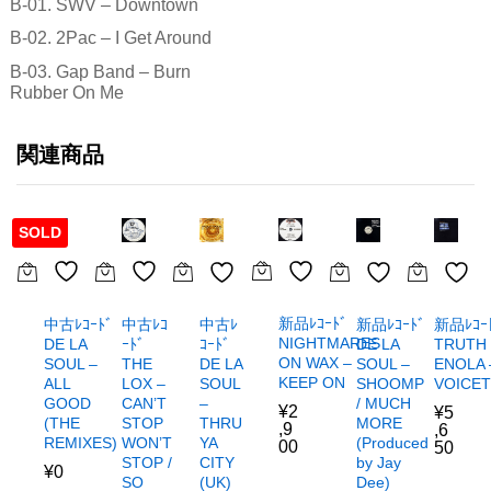
B-01. SWV – Downtown
B-02. 2Pac – I Get Around
B-03. Gap Band – Burn
Rubber On Me
関連商品
SOLD
新品ﾚｺｰﾄﾞ
中古ﾚｺｰﾄﾞ
中古ﾚｺ
新品ﾚｺｰﾄﾞ
新品ﾚｺｰ
中古ﾚ
NIGHTMARES
DE LA
ｰﾄﾞ
DE LA
TRUTH
ｺｰﾄﾞ
ON WAX –
SOUL –
THE
SOUL –
ENOLA 
DE LA
KEEP ON
ALL
LOX –
SHOOMP
VOICE
SOUL
GOOD
CAN’T
/ MUCH
–
¥
2
¥
5
(THE
STOP
MORE
THRU
,9
,6
REMIXES)
WON’T
(Produced
YA
00
50
STOP /
by Jay
CITY
¥
0
SO
Dee)
(UK)