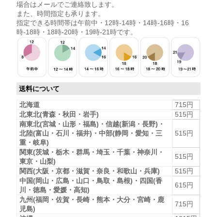
場合はメールでご連絡致します。
また、時間指定も承ります。
指定できる時間帯は午前中・12時-14時・14時-16時・16
時-18時・18時-20時・19時-21時です。
送料について
北海道
715円
北東北(青森・秋田・岩手)
515円
南東北(宮城・山形・福島)・信越(新潟・長野)・
北陸(富山・石川・福井)・中部(静岡・愛知・三
515円
重・岐阜)
関東(茨城・栃木・群馬・埼玉・千葉・神奈川・
515円
東京・山梨)
関西(大阪・京都・滋賀・奈良・和歌山・兵庫)
515円
中国(岡山・広島・山口・鳥取・島根)・四国(香
615円
川・徳島・愛媛・高知)
九州(福岡・佐賀・長崎・熊本・大分・宮崎・鹿
715円
児島)