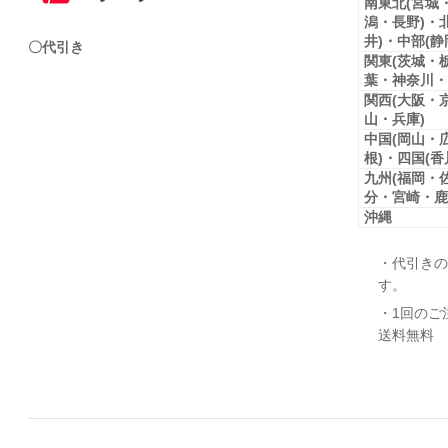
南東北(宮城
潟・長野)・
井)・中部(
〇代引き
関東(茨城・
葉・神奈川・
関西(大阪・
山・兵庫)
中国(岡山・
根)・四国(
九州(福岡・
分・宮崎・鹿
沖縄
・代引きの
す。
・1回のご
送料無料