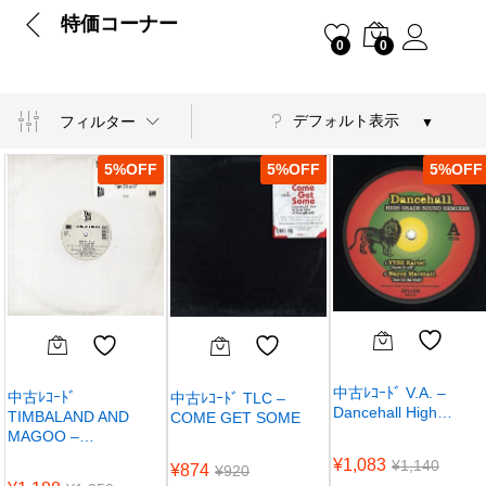
特価コーナー
0
0
デフォルト表示
フィルター
5
%
5
%
5
%
中古ﾚｺｰﾄﾞ V.A. –
中古ﾚｺｰﾄﾞ
中古ﾚｺｰﾄﾞ TLC –
Dancehall High…
TIMBALAND AND
COME GET SOME
MAGOO –…
¥
1,083
¥
1,140
¥
874
¥
920