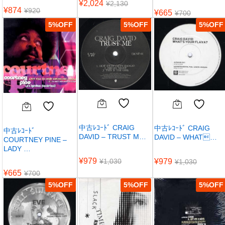
¥
2,024
¥
2,130
¥
874
¥
920
¥
665
¥
700
5
%
5
%
5
%
中古ﾚｺｰﾄﾞ CRAIG
中古ﾚｺｰﾄﾞ CRAIG
中古ﾚｺｰﾄﾞ
DAVID – TRUST M…
DAVID – WHAT…
COURTNEY PINE –
LADY …
¥
979
¥
1,030
¥
979
¥
1,030
¥
665
¥
700
5
%
5
%
5
%