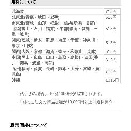
送料について
北海道
715円
北東北(青森・秋田・岩手)
515円
南東北(宮城・山形・福島)・信越(新潟・長野)・
北陸(富山・石川・福井)・中部(静岡・愛知・三
515円
重・岐阜)
関東(茨城・栃木・群馬・埼玉・千葉・神奈川・
515円
東京・山梨)
関西(大阪・京都・滋賀・奈良・和歌山・兵庫)
515円
中国(岡山・広島・山口・鳥取・島根)・四国(香
615円
川・徳島・愛媛・高知)
九州(福岡・佐賀・長崎・熊本・大分・宮崎・鹿
715円
児島)
沖縄
1015円
・代引きの場合、上記に390円が追加されます。
・1回のご注文の商品総額が10,000円以上は送料無料
表示価格について