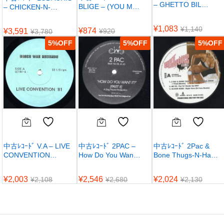
– GHETTO BIL…
BLIGE – (YOU M…
– CHICKEN-N-…
¥
1,083
¥
1,140
¥
874
¥
3,591
¥
920
¥
3,780
5
%
5
%
5
%
中古ﾚｺｰﾄﾞ V.A – LIVE
中古ﾚｺｰﾄﾞ 2PAC –
中古ﾚｺｰﾄﾞ 2Pac &
CONVENTION…
How Do You Wan…
Bone Thugs-N-Ha…
¥
2,003
¥
2,546
¥
2,024
¥
2,108
¥
2,680
¥
2,130