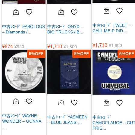
中古ﾚｺｰﾄﾞ TWEET –
中古ﾚｺｰﾄﾞ FABOLOUS
中古ﾚｺｰﾄﾞ ONYX –
CALL ME-P DID…
– Diamonds /…
BIG TRUCKS / B…
¥
1,710
¥
1,800
¥
874
¥
1,710
¥
920
¥
1,800
5
%
5
%
5
%
中古ﾚｺｰﾄﾞ WAYNE
中古ﾚｺｰﾄﾞ YASMEEN
中古ﾚｺｰﾄﾞ
WONDER – GONNA
– BLUE JEANS-…
CAMOFLAUGE – CU
…
FRIE…