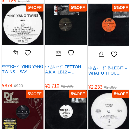
¥
1,188
¥
1,250
5
%
5
%
5
%
中古ﾚｺｰﾄﾞ YING YANG
中古ﾚｺｰﾄﾞ ZETTON
中古ﾚｺｰﾄﾞ B-LEGIT –
TWINS – SAY…
A.K.A. LB12 – …
WHAT U THOU…
¥
874
¥
1,710
¥
920
¥
1,800
¥
2,233
¥
2,350
5
%
5
%
5
%