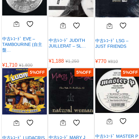
中古ﾚｺｰﾄﾞ EVE –
中古ﾚｺｰﾄﾞ JUDITH
中古ﾚｺｰﾄﾞ LSG –
TAMBOURINE (自主
JUILLERAT – SL…
JUST FRIENDS
盤…
¥
1,188
¥
770
¥
1,250
¥
810
¥
1,710
¥
1,800
5
%
5
%
5
%
中古ﾚｺｰﾄﾞ MASTER P
中古ﾚｺｰﾄﾞ MARY J
中古ﾚｺｰﾄﾞ LUDACRIS